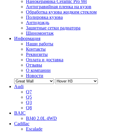
Нанокерамика Ceramic Pro 9H
Антигравийная пленка на кузов
Обработка кузова жидким стеклом
Полировка кузова
Антидождь
Защитные сетки радиатора
Шиномонтаж
Информация
Наши работы
Контакты
Реквизиты
Оплата и доставка
Отзывы
О компании
Новости
Audi
Q7
Q5
Q3
Q8
BAIC
BJ40 2.0L 4WD
Cadillac
Escalade