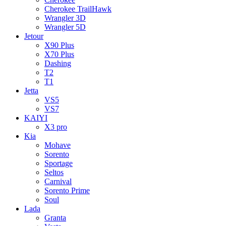
Cherokee TrailHawk
Wrangler 3D
Wrangler 5D
Jetour
X90 Plus
X70 Plus
Dashing
T2
T1
Jetta
VS5
VS7
KAIYI
X3 pro
Kia
Mohave
Sorento
Sportage
Seltos
Carnival
Sorento Prime
Soul
Lada
Granta