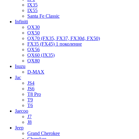
IX35
IX55
Santa Fe Classic
Infiniti
QX30
QX50
QX70 (FX35, FX37, FX30d, FX50)
FX35 (FX45) 1 поколение
QX56
QX60 (JX35)
QX80
Isuzu
D-MAX
Jac
JS4
JS6
T8 Pro
T9
T6
Jaecoo
J7
J8
Jeep
Grand Cherokee
Cherokee