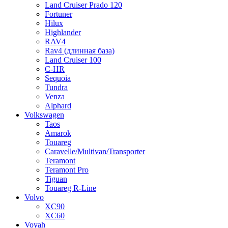
Land Cruiser Prado 120
Fortuner
Hilux
Highlander
RAV4
Rav4 (длинная база)
Land Cruiser 100
C-HR
Sequoia
Tundra
Venza
Alphard
Volkswagen
Taos
Amarok
Touareg
Caravelle/Multivan/Transporter
Teramont
Teramont Pro
Tiguan
Touareg R-Line
Volvo
XC90
XC60
Voyah