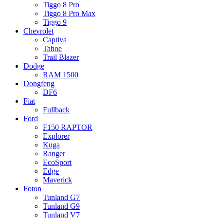
Tiggo 8 Pro
Tiggo 8 Pro Max
Tiggo 9
Chevrolet
Captiva
Tahoe
Trail Blazer
Dodge
RAM 1500
Dongfeng
DF6
Fiat
Fullback
Ford
F150 RAPTOR
Explorer
Kuga
Ranger
EcoSport
Edge
Maverick
Foton
Tunland G7
Tunland G9
Tunland V7