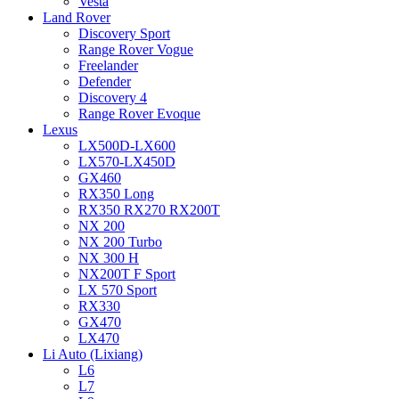
Vesta
Land Rover
Discovery Sport
Range Rover Vogue
Freelander
Defender
Discovery 4
Range Rover Evoque
Lexus
LX500D-LX600
LX570-LX450D
GX460
RX350 Long
RX350 RX270 RX200T
NX 200
NX 200 Turbo
NX 300 H
NX200T F Sport
LX 570 Sport
RX330
GX470
LX470
Li Auto (Lixiang)
L6
L7