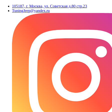
105187, г. Москва, ул. Советская д.80 стр.23
TuningJeep@yandex.ru