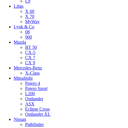
L9
Lifan
X 60
X 70
MyWay
Lynk & Co
08
900
Mazda
BT 50
CX-5
CX 7
CX 9
Mercedes-Benz
X-Class
Mitsubishi
Pajero 4
Pajero Sport
L200
Outlander
ASX
Eclipse Cross
Outlander XL
Nissan
Pathfinder