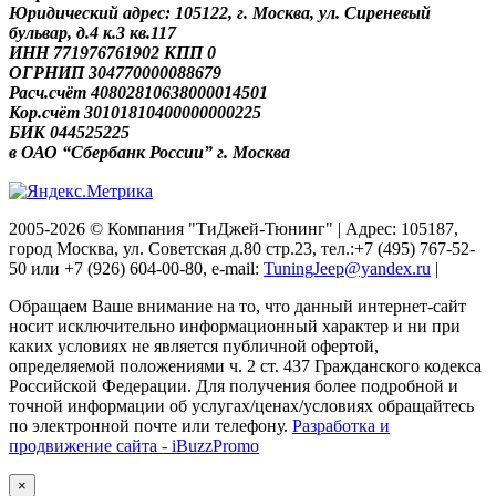
Юридический адрес: 105122, г. Москва, ул. Сиреневый
бульвар, д.4 к.3 кв.117
ИНН 771976761902 КПП 0
ОГРНИП 304770000088679
Расч.счёт 40802810638000014501
Кор.счёт 30101810400000000225
БИК 044525225
в ОАО “Сбербанк России” г. Москва
2005-2026 © Компания "ТиДжей-Тюнинг" | Адрес: 105187,
город Москва, ул. Советская д.80 стр.23, тел.:+7 (495) 767-52-
50 или +7 (926) 604-00-80, e-mail:
TuningJeep@yandex.ru
|
Обращаем Ваше внимание на то, что данный интернет-сайт
носит исключительно информационный характер и ни при
каких условиях не является публичной офертой,
определяемой положениями ч. 2 ст. 437 Гражданского кодекса
Российской Федерации. Для получения более подробной и
точной информации об услугах/ценах/условиях обращайтесь
по электронной почте или телефону.
Разработка и
продвижение сайта - iBuzzPromo
×