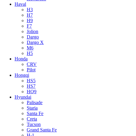
Haval
H3
H7
H9
F7
Jolion
Dargo
Dargo X
M6
H5
Honda
CRV
Pilot
Hongqi
HS5
HS7
HQ9
Hyundai
Palisade
Staria
Santa Fe
Creta
Tucson
Grand Santa Fe
H-1