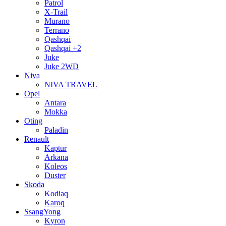
Patrol
X-Trail
Murano
Terrano
Qashqai
Qashqai +2
Juke
Juke 2WD
Niva
NIVA TRAVEL
Opel
Antara
Mokka
Oting
Paladin
Renault
Kaptur
Arkana
Koleos
Duster
Skoda
Kodiaq
Karoq
SsangYong
Kyron