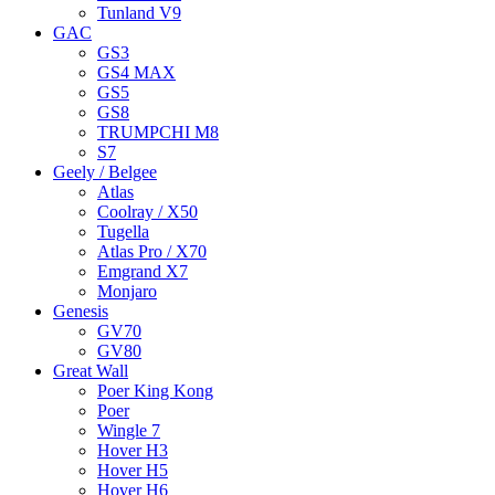
Tunland V9
GAC
GS3
GS4 MAX
GS5
GS8
TRUMPCHI M8
S7
Geely / Belgee
Atlas
Coolray / X50
Tugella
Atlas Pro / X70
Emgrand X7
Monjaro
Genesis
GV70
GV80
Great Wall
Poer King Kong
Poer
Wingle 7
Hover H3
Hover H5
Hover H6