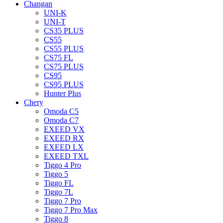
Changan
UNI-K
UNI-T
CS35 PLUS
CS55
CS55 PLUS
CS75 FL
CS75 PLUS
CS95
CS95 PLUS
Hunter Plus
Chery
Omoda C5
Omoda C7
EXEED VX
EXEED RX
EXEED LX
EXEED TXL
Tiggo 4 Pro
Tiggo 5
Tiggo FL
Tiggo 7L
Tiggo 7 Pro
Tiggo 7 Pro Max
Tiggo 8