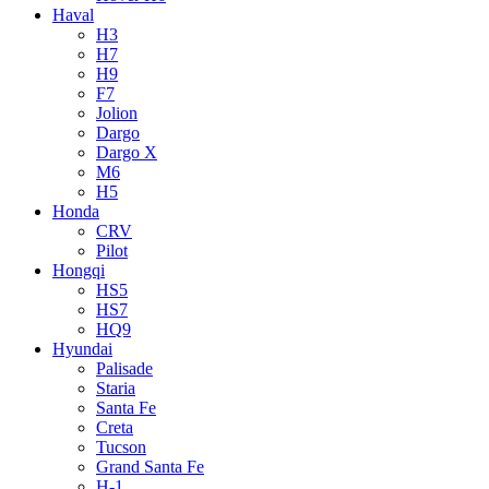
Haval
H3
H7
H9
F7
Jolion
Dargo
Dargo X
M6
H5
Honda
CRV
Pilot
Hongqi
HS5
HS7
HQ9
Hyundai
Palisade
Staria
Santa Fe
Creta
Tucson
Grand Santa Fe
H-1