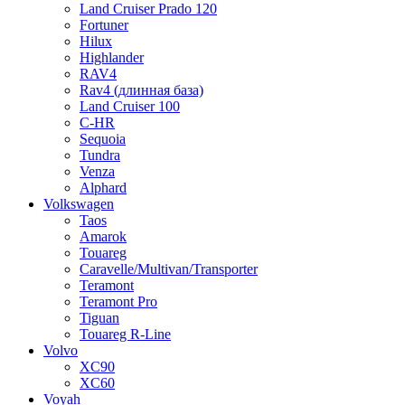
Land Cruiser Prado 120
Fortuner
Hilux
Highlander
RAV4
Rav4 (длинная база)
Land Cruiser 100
C-HR
Sequoia
Tundra
Venza
Alphard
Volkswagen
Taos
Amarok
Touareg
Caravelle/Multivan/Transporter
Teramont
Teramont Pro
Tiguan
Touareg R-Line
Volvo
XC90
XC60
Voyah