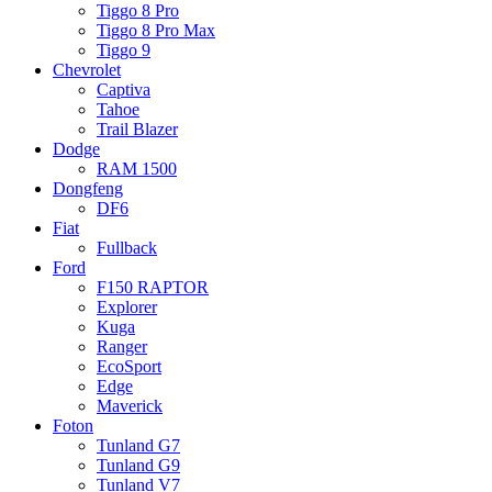
Tiggo 8 Pro
Tiggo 8 Pro Max
Tiggo 9
Chevrolet
Captiva
Tahoe
Trail Blazer
Dodge
RAM 1500
Dongfeng
DF6
Fiat
Fullback
Ford
F150 RAPTOR
Explorer
Kuga
Ranger
EcoSport
Edge
Maverick
Foton
Tunland G7
Tunland G9
Tunland V7