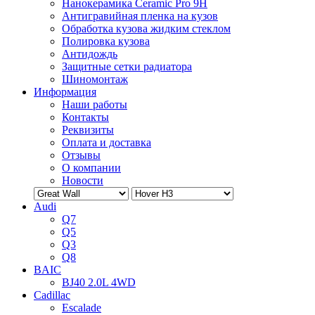
Нанокерамика Ceramic Pro 9H
Антигравийная пленка на кузов
Обработка кузова жидким стеклом
Полировка кузова
Антидождь
Защитные сетки радиатора
Шиномонтаж
Информация
Наши работы
Контакты
Реквизиты
Оплата и доставка
Отзывы
О компании
Новости
Audi
Q7
Q5
Q3
Q8
BAIC
BJ40 2.0L 4WD
Cadillac
Escalade