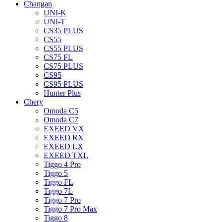
Changan
UNI-K
UNI-T
CS35 PLUS
CS55
CS55 PLUS
CS75 FL
CS75 PLUS
CS95
CS95 PLUS
Hunter Plus
Chery
Omoda C5
Omoda C7
EXEED VX
EXEED RX
EXEED LX
EXEED TXL
Tiggo 4 Pro
Tiggo 5
Tiggo FL
Tiggo 7L
Tiggo 7 Pro
Tiggo 7 Pro Max
Tiggo 8