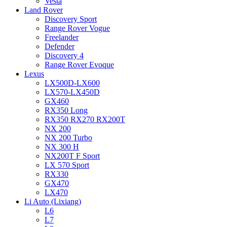
Vesta
Land Rover
Discovery Sport
Range Rover Vogue
Freelander
Defender
Discovery 4
Range Rover Evoque
Lexus
LX500D-LX600
LX570-LX450D
GX460
RX350 Long
RX350 RX270 RX200T
NX 200
NX 200 Turbo
NX 300 H
NX200T F Sport
LX 570 Sport
RX330
GX470
LX470
Li Auto (Lixiang)
L6
L7