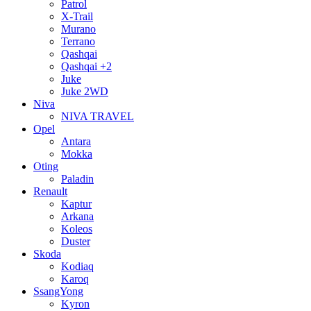
Patrol
X-Trail
Murano
Terrano
Qashqai
Qashqai +2
Juke
Juke 2WD
Niva
NIVA TRAVEL
Opel
Antara
Mokka
Oting
Paladin
Renault
Kaptur
Arkana
Koleos
Duster
Skoda
Kodiaq
Karoq
SsangYong
Kyron