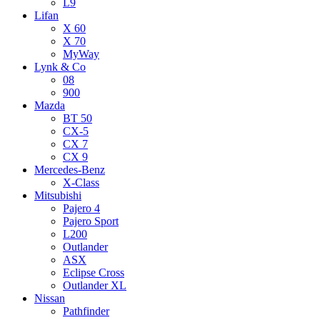
L9
Lifan
X 60
X 70
MyWay
Lynk & Co
08
900
Mazda
BT 50
CX-5
CX 7
CX 9
Mercedes-Benz
X-Class
Mitsubishi
Pajero 4
Pajero Sport
L200
Outlander
ASX
Eclipse Cross
Outlander XL
Nissan
Pathfinder