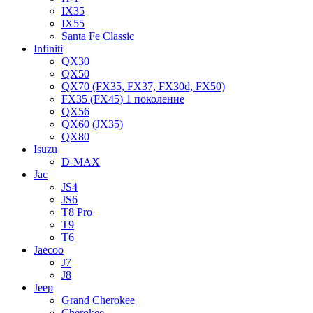
IX35
IX55
Santa Fe Classic
Infiniti
QX30
QX50
QX70 (FX35, FX37, FX30d, FX50)
FX35 (FX45) 1 поколение
QX56
QX60 (JX35)
QX80
Isuzu
D-MAX
Jac
JS4
JS6
T8 Pro
T9
T6
Jaecoo
J7
J8
Jeep
Grand Cherokee
Cherokee