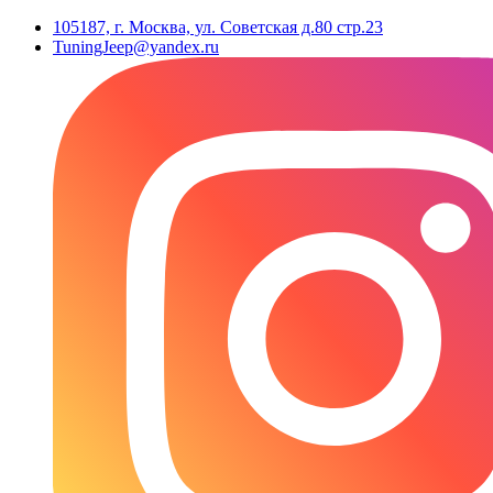
105187, г. Москва, ул. Советская д.80 стр.23
TuningJeep@yandex.ru