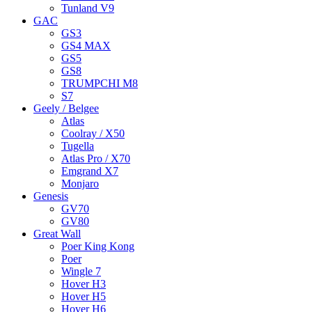
Tunland V9
GAC
GS3
GS4 MAX
GS5
GS8
TRUMPCHI M8
S7
Geely / Belgee
Atlas
Coolray / X50
Tugella
Atlas Pro / X70
Emgrand X7
Monjaro
Genesis
GV70
GV80
Great Wall
Poer King Kong
Poer
Wingle 7
Hover H3
Hover H5
Hover H6