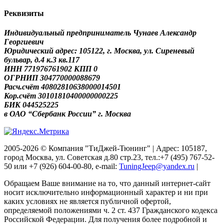
Реквизиты
Индивидуальный предприниматель Чунаев Александр
Георгиевич
Юридический адрес: 105122, г. Москва, ул. Сиреневый
бульвар, д.4 к.3 кв.117
ИНН 771976761902 КПП 0
ОГРНИП 304770000088679
Расч.счёт 40802810638000014501
Кор.счёт 30101810400000000225
БИК 044525225
в ОАО “Сбербанк России” г. Москва
2005-2026 © Компания "ТиДжей-Тюнинг" | Адрес: 105187,
город Москва, ул. Советская д.80 стр.23, тел.:+7 (495) 767-52-
50 или +7 (926) 604-00-80, e-mail:
TuningJeep@yandex.ru
|
Обращаем Ваше внимание на то, что данный интернет-сайт
носит исключительно информационный характер и ни при
каких условиях не является публичной офертой,
определяемой положениями ч. 2 ст. 437 Гражданского кодекса
Российской Федерации. Для получения более подробной и