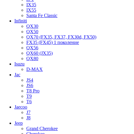
IX35
IX55
Santa Fe Classic
Infiniti
QX30
QX50
QX70 (FX35, FX37, FX30d, FX50)
FX35 (FX45) 1 поколение
QX56
QX60 (JX35)
QX80
Isuzu
D-MAX
Jac
JS4
JS6
T8 Pro
T9
T6
Jaecoo
J7
J8
Jeep
Grand Cherokee
Cherokee