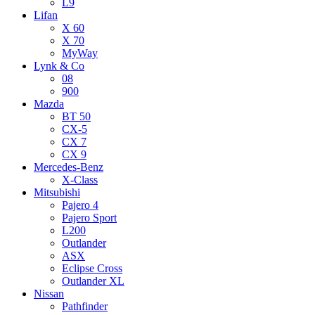
L9
Lifan
X 60
X 70
MyWay
Lynk & Co
08
900
Mazda
BT 50
CX-5
CX 7
CX 9
Mercedes-Benz
X-Class
Mitsubishi
Pajero 4
Pajero Sport
L200
Outlander
ASX
Eclipse Cross
Outlander XL
Nissan
Pathfinder