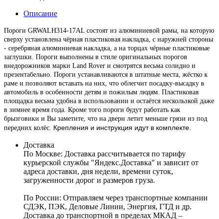
Описание
Пороги GRWALH314-17AL состоят из алюминиевой рамы, на которую
сверху установлена чёрная пластиковая накладка, с наружней стороны
- серебряная алюминиевая накладка, а на торцах чёрные пластиковые
заглушки. Пороги выполнены в стиле оригинальных порогов
внедорожников марки Land Rover и смотрятся весьма солидно и
презентабельно.
Пороги устанавливаются в штатные места, жёстко к
раме и позволяют вставать на них, что облегчит посадку-высадку в
автомобиль в особенности детям и пожилым людям.
Пластиковая
площадка весьма удобна в использовании и остаётся нескользкой даже
в зимнее время года. Кроме того пороги будут работать как
брызговики и Вы заметите, что на двери летит меньше грязи из под
Крепления и инструкция идут в комплекте.
передних колёс.
Доставка
По Москве:
Доставка рассчитывается по тарифу
курьерской службы "Яндекс.Доставка" и зависит от
адреса доставки, дня недели, времени суток,
загруженности дорог и размеров груза.
По России:
Отправляем через транспортные компании
СДЭК, ПЭК, Деловые Линии, Энергия, ГТД и др.
Доставка до транспортной в пределах МКАД –