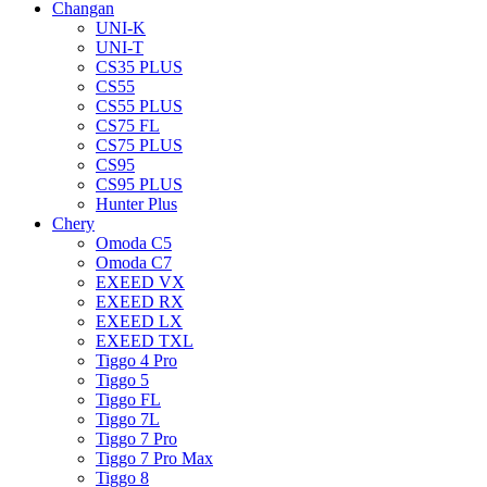
Changan
UNI-K
UNI-T
CS35 PLUS
CS55
CS55 PLUS
CS75 FL
CS75 PLUS
CS95
CS95 PLUS
Hunter Plus
Chery
Omoda C5
Omoda C7
EXEED VX
EXEED RX
EXEED LX
EXEED TXL
Tiggo 4 Pro
Tiggo 5
Tiggo FL
Tiggo 7L
Tiggo 7 Pro
Tiggo 7 Pro Max
Tiggo 8