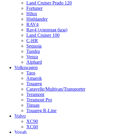
Land Cruiser Prado 120
Fortuner
Hilux
Highlander
RAV4
Rav4 (длинная база)
Land Cruiser 100
C-HR
Sequoia
Tundra
Venza
Alphard
Volkswagen
Taos
Amarok
Touareg
Caravelle/Multivan/Transporter
Teramont
Teramont Pro
Tiguan
Touareg R-Line
Volvo
XC90
XC60
Voyah