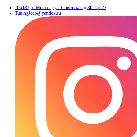
105187, г. Москва, ул. Советская д.80 стр.23
TuningJeep@yandex.ru