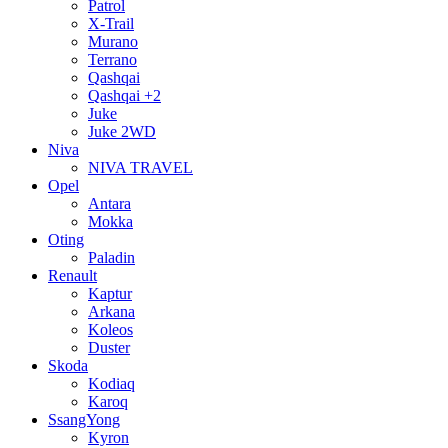
Patrol
X-Trail
Murano
Terrano
Qashqai
Qashqai +2
Juke
Juke 2WD
Niva
NIVA TRAVEL
Opel
Antara
Mokka
Oting
Paladin
Renault
Kaptur
Arkana
Koleos
Duster
Skoda
Kodiaq
Karoq
SsangYong
Kyron