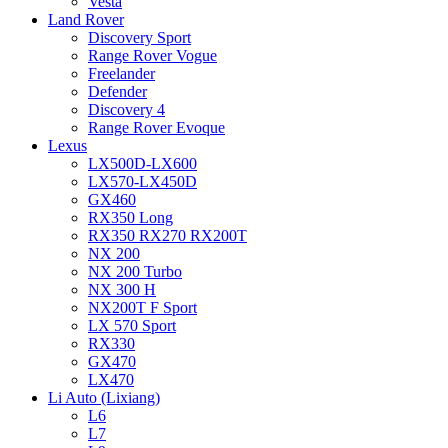
Vesta
Land Rover
Discovery Sport
Range Rover Vogue
Freelander
Defender
Discovery 4
Range Rover Evoque
Lexus
LX500D-LX600
LX570-LX450D
GX460
RX350 Long
RX350 RX270 RX200T
NX 200
NX 200 Turbo
NX 300 H
NX200T F Sport
LX 570 Sport
RX330
GX470
LX470
Li Auto (Lixiang)
L6
L7