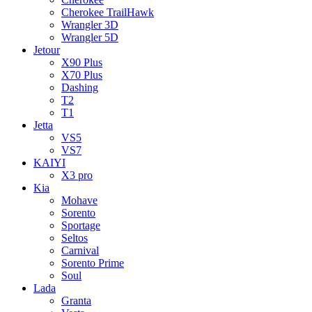
Cherokee TrailHawk
Wrangler 3D
Wrangler 5D
Jetour
X90 Plus
X70 Plus
Dashing
T2
T1
Jetta
VS5
VS7
KAIYI
X3 pro
Kia
Mohave
Sorento
Sportage
Seltos
Carnival
Sorento Prime
Soul
Lada
Granta