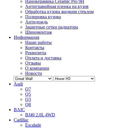
Нанокерамика Ceramic Pro 9H
Антигравийная пленка на кузов
Обработка кузова жидким стеклом
Полировка кузова
Антидождь
Защитные сетки радиатора
Шиномонтаж
Информация
Наши работы
Контакты
Реквизиты
Оплата и доставка
Отзывы
О компании
Новости
Audi
Q7
Q5
Q3
Q8
BAIC
BJ40 2.0L 4WD
Cadillac
Escalade