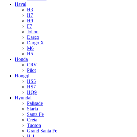
Haval
H3
H7
H9
F7
Jolion
Dargo
Dargo X
M6
H5
Honda
CRV
Pilot
Hongqi
HS5
HS7
HQ9
Hyundai
Palisade
Staria
Santa Fe
Creta
Tucson
Grand Santa Fe
H-1