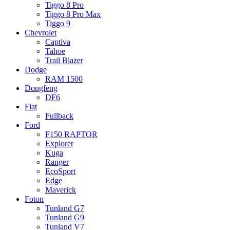
Tiggo 8 Pro
Tiggo 8 Pro Max
Tiggo 9
Chevrolet
Captiva
Tahoe
Trail Blazer
Dodge
RAM 1500
Dongfeng
DF6
Fiat
Fullback
Ford
F150 RAPTOR
Explorer
Kuga
Ranger
EcoSport
Edge
Maverick
Foton
Tunland G7
Tunland G9
Tunland V7