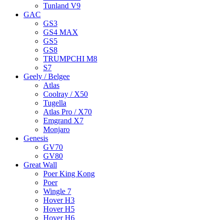
Tunland V9
GAC
GS3
GS4 MAX
GS5
GS8
TRUMPCHI M8
S7
Geely / Belgee
Atlas
Coolray / X50
Tugella
Atlas Pro / X70
Emgrand X7
Monjaro
Genesis
GV70
GV80
Great Wall
Poer King Kong
Poer
Wingle 7
Hover H3
Hover H5
Hover H6