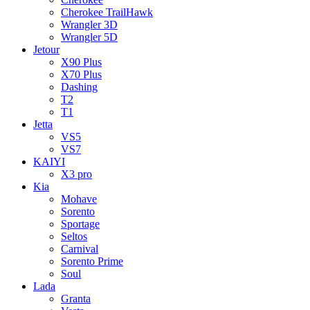
Cherokee TrailHawk
Wrangler 3D
Wrangler 5D
Jetour
X90 Plus
X70 Plus
Dashing
T2
T1
Jetta
VS5
VS7
KAIYI
X3 pro
Kia
Mohave
Sorento
Sportage
Seltos
Carnival
Sorento Prime
Soul
Lada
Granta