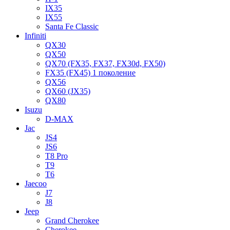
IX35
IX55
Santa Fe Classic
Infiniti
QX30
QX50
QX70 (FX35, FX37, FX30d, FX50)
FX35 (FX45) 1 поколение
QX56
QX60 (JX35)
QX80
Isuzu
D-MAX
Jac
JS4
JS6
T8 Pro
T9
T6
Jaecoo
J7
J8
Jeep
Grand Cherokee
Cherokee