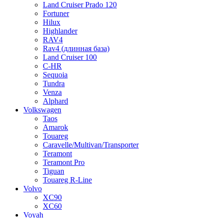
Land Cruiser Prado 120
Fortuner
Hilux
Highlander
RAV4
Rav4 (длинная база)
Land Cruiser 100
C-HR
Sequoia
Tundra
Venza
Alphard
Volkswagen
Taos
Amarok
Touareg
Caravelle/Multivan/Transporter
Teramont
Teramont Pro
Tiguan
Touareg R-Line
Volvo
XC90
XC60
Voyah