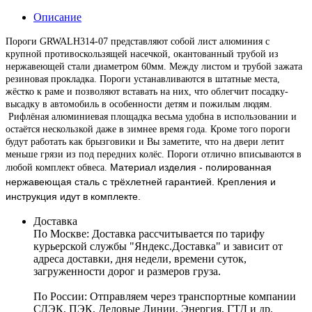
Описание
Пороги GRWALH314-07 представляют собой лист алюминия с
крупной противоскользящей насечкой, окантованный трубой из
нержавеющей стали диаметром 60мм. Между листом и трубой зажата
резиновая прокладка. Пороги устанавливаются в штатные места,
жёстко к раме и позволяют вставать на них, что облегчит посадку-
высадку в автомобиль в особенности детям и пожилым людям.
Рифлёная алюминиевая площадка весьма удобна в использовании и
остаётся нескользкой даже в зимнее время года. Кроме того пороги
будут работать как брызговики и Вы заметите, что на двери летит
меньше грязи из под передних колёс. Пороги отлично вписываются в
Материал изделия - полированная
любой комплект обвеса.
нержавеющая сталь с трёхлетней гарантией.
Крепления и
инструкция идут в комплекте.
Доставка
По Москве:
Доставка рассчитывается по тарифу
курьерской службы "Яндекс.Доставка" и зависит от
адреса доставки, дня недели, времени суток,
загруженности дорог и размеров груза.
По России:
Отправляем через транспортные компании
СДЭК, ПЭК, Деловые Линии, Энергия, ГТД и др.