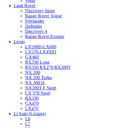
Vesta
Land Rover
Discovery Sport
Range Rover Vogue
Freelander
Defender
Discovery 4
Range Rover Evoque
Lexus
LX500D-LX600
LX570-LX450D
GX460
RX350 Long
RX350 RX270 RX200T
NX 200
NX 200 Turbo
NX 300 H
NX200T F Sport
LX 570 Sport
RX330
GX470
LX470
Li Auto (Lixiang)
L6
L7