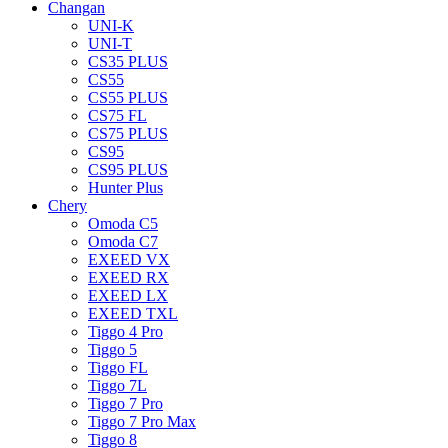
Changan
UNI-K
UNI-T
CS35 PLUS
CS55
CS55 PLUS
CS75 FL
CS75 PLUS
CS95
CS95 PLUS
Hunter Plus
Chery
Omoda C5
Omoda C7
EXEED VX
EXEED RX
EXEED LX
EXEED TXL
Tiggo 4 Pro
Tiggo 5
Tiggo FL
Tiggo 7L
Tiggo 7 Pro
Tiggo 7 Pro Max
Tiggo 8