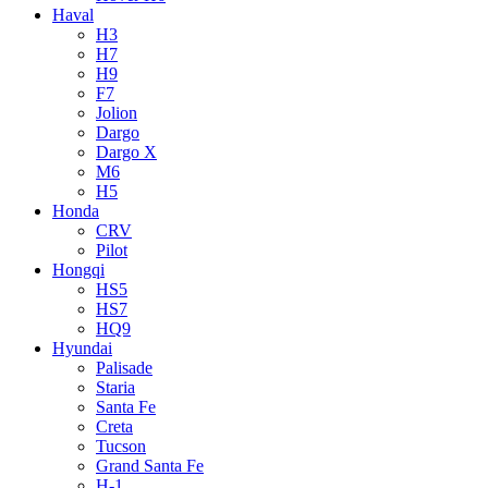
Haval
H3
H7
H9
F7
Jolion
Dargo
Dargo X
M6
H5
Honda
CRV
Pilot
Hongqi
HS5
HS7
HQ9
Hyundai
Palisade
Staria
Santa Fe
Creta
Tucson
Grand Santa Fe
H-1