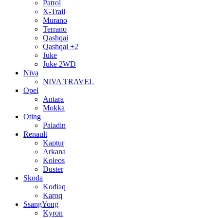
Patrol
X-Trail
Murano
Terrano
Qashqai
Qashqai +2
Juke
Juke 2WD
Niva
NIVA TRAVEL
Opel
Antara
Mokka
Oting
Paladin
Renault
Kaptur
Arkana
Koleos
Duster
Skoda
Kodiaq
Karoq
SsangYong
Kyron