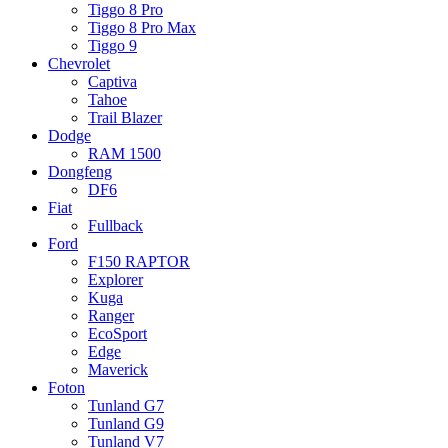
Tiggo 8 Pro
Tiggo 8 Pro Max
Tiggo 9
Chevrolet
Captiva
Tahoe
Trail Blazer
Dodge
RAM 1500
Dongfeng
DF6
Fiat
Fullback
Ford
F150 RAPTOR
Explorer
Kuga
Ranger
EcoSport
Edge
Maverick
Foton
Tunland G7
Tunland G9
Tunland V7