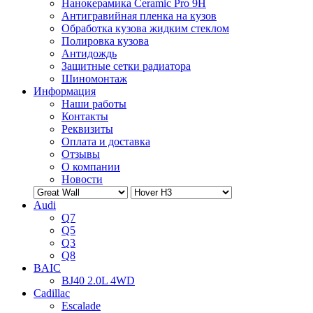
Нанокерамика Ceramic Pro 9H
Антигравийная пленка на кузов
Обработка кузова жидким стеклом
Полировка кузова
Антидождь
Защитные сетки радиатора
Шиномонтаж
Информация
Наши работы
Контакты
Реквизиты
Оплата и доставка
Отзывы
О компании
Новости
Audi
Q7
Q5
Q3
Q8
BAIC
BJ40 2.0L 4WD
Cadillac
Escalade