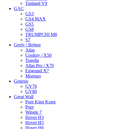
Tunland V9
GAC
GS3
GS4 MAX
GS5
GS8
TRUMPCHI M8
S7
Geely / Belgee
Atlas
Coolray / X50
Tugella
Atlas Pro / X70
Emgrand X7
Monjaro
Genesis
GV70
GV80
Great Wall
Poer King Kong
Poer
Wingle 7
Hover H3
Hover H5
Hover H6