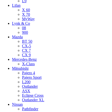
L9
Lifan
X 60
X 70
MyWay
Lynk & Co
08
900
Mazda
BT 50
CX-5
CX 7
CX 9
Mercedes-Benz
X-Class
Mitsubishi
Pajero 4
Pajero Sport
L200
Outlander
ASX
Eclipse Cross
Outlander XL
Nissan
Pathfinder