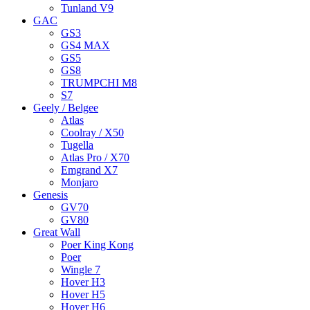
Tunland V9
GAC
GS3
GS4 MAX
GS5
GS8
TRUMPCHI M8
S7
Geely / Belgee
Atlas
Coolray / X50
Tugella
Atlas Pro / X70
Emgrand X7
Monjaro
Genesis
GV70
GV80
Great Wall
Poer King Kong
Poer
Wingle 7
Hover H3
Hover H5
Hover H6