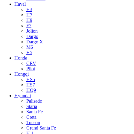
Haval
H3
H7
H9
F7
Jolion
Dargo
Dargo X
M6
H5
Honda
CRV
Pilot
Hongqi
HS5
HS7
HQ9
Hyundai
Palisade
Staria
Santa Fe
Creta
Tucson
Grand Santa Fe
H-1