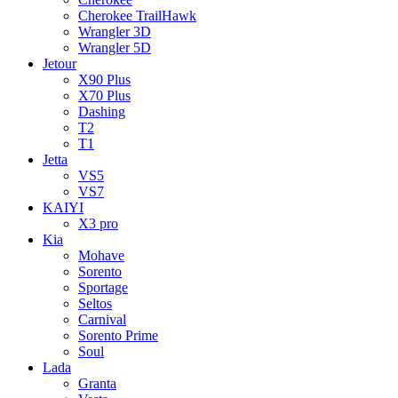
Cherokee TrailHawk
Wrangler 3D
Wrangler 5D
Jetour
X90 Plus
X70 Plus
Dashing
T2
T1
Jetta
VS5
VS7
KAIYI
X3 pro
Kia
Mohave
Sorento
Sportage
Seltos
Carnival
Sorento Prime
Soul
Lada
Granta