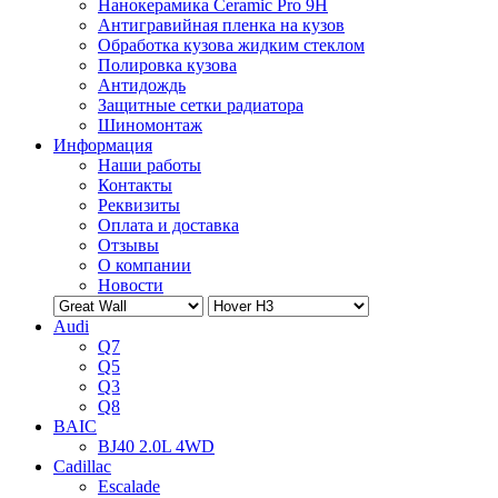
Нанокерамика Ceramic Pro 9H
Антигравийная пленка на кузов
Обработка кузова жидким стеклом
Полировка кузова
Антидождь
Защитные сетки радиатора
Шиномонтаж
Информация
Наши работы
Контакты
Реквизиты
Оплата и доставка
Отзывы
О компании
Новости
Audi
Q7
Q5
Q3
Q8
BAIC
BJ40 2.0L 4WD
Cadillac
Escalade