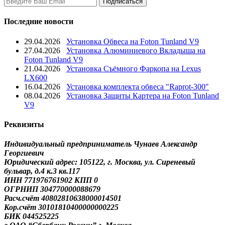
Последние новости
29.04.2026
Установка Обвеса на Foton Tunland V9
27.04.2026
Установка Алюминиевого Вкладыша на
Foton Tunland V9
21.04.2026
Установка Съёмного Фаркопа на Lexus
LX600
16.04.2026
Установка комплекта обвеса "Raprot-300"
08.04.2026
Установка Защиты Картера на Foton Tunland
V9
Реквизиты
Индивидуальный предприниматель Чунаев Александр
Георгиевич
Юридический адрес: 105122, г. Москва, ул. Сиреневый
бульвар, д.4 к.3 кв.117
ИНН 771976761902 КПП 0
ОГРНИП 304770000088679
Расч.счёт 40802810638000014501
Кор.счёт 30101810400000000225
БИК 044525225