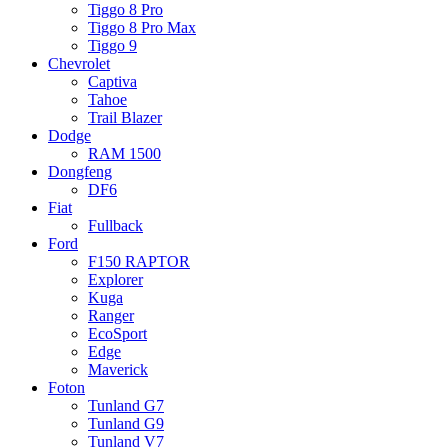
Tiggo 8 Pro
Tiggo 8 Pro Max
Tiggo 9
Chevrolet
Captiva
Tahoe
Trail Blazer
Dodge
RAM 1500
Dongfeng
DF6
Fiat
Fullback
Ford
F150 RAPTOR
Explorer
Kuga
Ranger
EcoSport
Edge
Maverick
Foton
Tunland G7
Tunland G9
Tunland V7