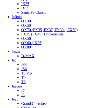
IX35
IX55
Santa Fe Classic
Infiniti
QX30
QX50
QX70 (FX35, FX37, FX30d, FX50)
FX35 (FX45) 1 поколение
QX56
QX60 (JX35)
QX80
Isuzu
D-MAX
Jac
JS4
JS6
T8 Pro
T9
T6
Jaecoo
J7
J8
Jeep
Grand Cherokee
Cherokee