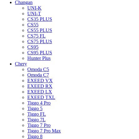
Changan
UNI-K
UNI-T
CS35 PLUS
CS55
CS55 PLUS
CS75 FL
CS75 PLUS
CS95
CS95 PLUS
Hunter Plus
Chery
Omoda C5
Omoda C7
EXEED VX
EXEED RX
EXEED LX
EXEED TXL
Tiggo 4 Pro
Tiggo 5
Tiggo FL
Tiggo 7L
Tiggo 7 Pro
Tiggo 7 Pro Max
Tiggo 8