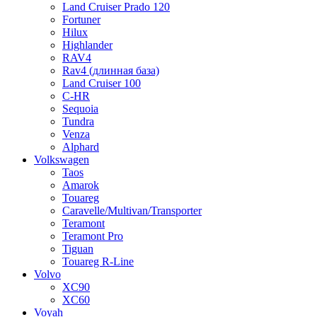
Land Cruiser Prado 120
Fortuner
Hilux
Highlander
RAV4
Rav4 (длинная база)
Land Cruiser 100
C-HR
Sequoia
Tundra
Venza
Alphard
Volkswagen
Taos
Amarok
Touareg
Caravelle/Multivan/Transporter
Teramont
Teramont Pro
Tiguan
Touareg R-Line
Volvo
XC90
XC60
Voyah