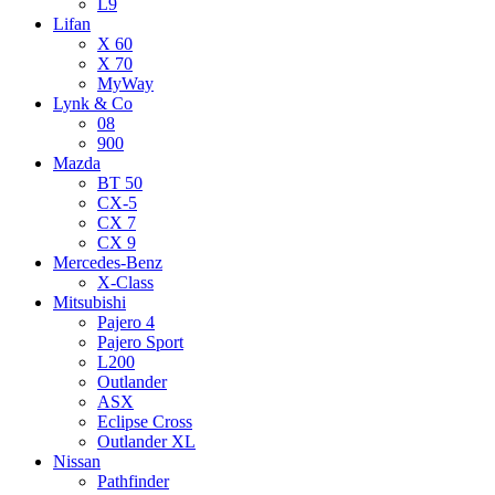
L9
Lifan
X 60
X 70
MyWay
Lynk & Co
08
900
Mazda
BT 50
CX-5
CX 7
CX 9
Mercedes-Benz
X-Class
Mitsubishi
Pajero 4
Pajero Sport
L200
Outlander
ASX
Eclipse Cross
Outlander XL
Nissan
Pathfinder