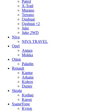
Patrol
X-Trail
Murano
Terrano
Qashqai
Qashqai +2
Juke
Juke 2WD
Niva
NIVA TRAVEL
Opel
Antara
Mokka
Oting
Paladin
Renault
Kaptur
Arkana
Koleos
Duster
Skoda
Kodiaq
Karoq
SsangYong
Kyron