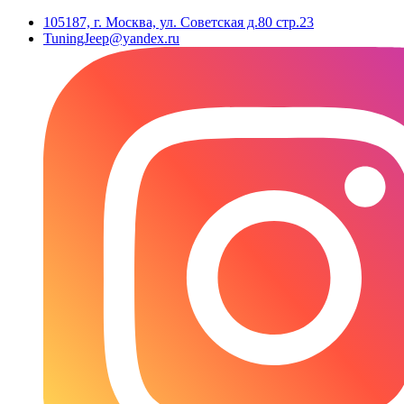
105187, г. Москва, ул. Советская д.80 стр.23
TuningJeep@yandex.ru