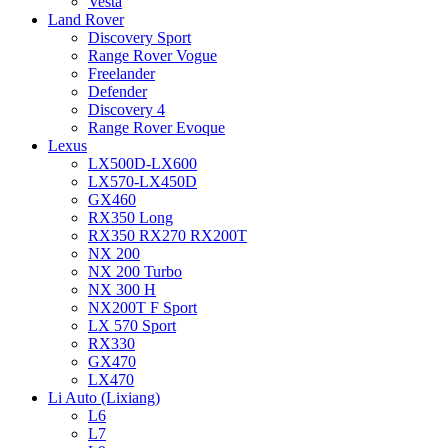
Vesta
Land Rover
Discovery Sport
Range Rover Vogue
Freelander
Defender
Discovery 4
Range Rover Evoque
Lexus
LX500D-LX600
LX570-LX450D
GX460
RX350 Long
RX350 RX270 RX200T
NX 200
NX 200 Turbo
NX 300 H
NX200T F Sport
LX 570 Sport
RX330
GX470
LX470
Li Auto (Lixiang)
L6
L7