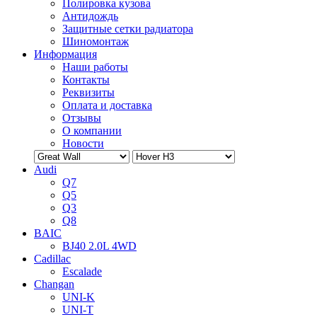
Полировка кузова
Антидождь
Защитные сетки радиатора
Шиномонтаж
Информация
Наши работы
Контакты
Реквизиты
Оплата и доставка
Отзывы
О компании
Новости
Audi
Q7
Q5
Q3
Q8
BAIC
BJ40 2.0L 4WD
Cadillac
Escalade
Changan
UNI-K
UNI-T