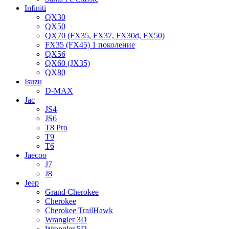
Infiniti
QX30
QX50
QX70 (FX35, FX37, FX30d, FX50)
FX35 (FX45) 1 поколение
QX56
QX60 (JX35)
QX80
Isuzu
D-MAX
Jac
JS4
JS6
T8 Pro
T9
T6
Jaecoo
J7
J8
Jeep
Grand Cherokee
Cherokee
Cherokee TrailHawk
Wrangler 3D
Wrangler 5D