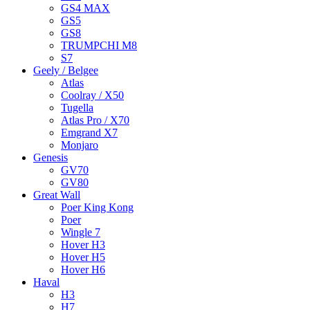
GS4 MAX
GS5
GS8
TRUMPCHI M8
S7
Geely / Belgee
Atlas
Coolray / X50
Tugella
Atlas Pro / X70
Emgrand X7
Monjaro
Genesis
GV70
GV80
Great Wall
Poer King Kong
Poer
Wingle 7
Hover H3
Hover H5
Hover H6
Haval
H3
H7