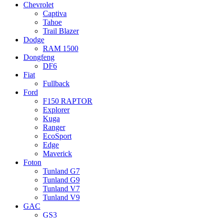
Chevrolet
Captiva
Tahoe
Trail Blazer
Dodge
RAM 1500
Dongfeng
DF6
Fiat
Fullback
Ford
F150 RAPTOR
Explorer
Kuga
Ranger
EcoSport
Edge
Maverick
Foton
Tunland G7
Tunland G9
Tunland V7
Tunland V9
GAC
GS3