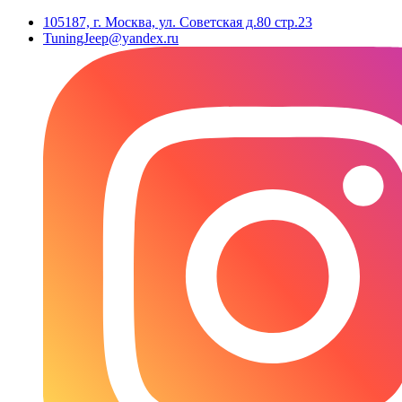
105187, г. Москва, ул. Советская д.80 стр.23
TuningJeep@yandex.ru