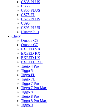
CS35 PLUS
CS55
CS55 PLUS
CS75 FL
CS75 PLUS
CS95
CS95 PLUS
Hunter Plus
Chery
Omoda C5
Omoda C7
EXEED VX
EXEED RX
EXEED LX
EXEED TXL
Tiggo 4 Pro
Tiggo 5
Tiggo FL
Tiggo 7L
Tiggo 7 Pro
Tiggo 7 Pro Max
Tiggo 8
Tiggo 8 Pro
Tiggo 8 Pro Max
Tiggo 9