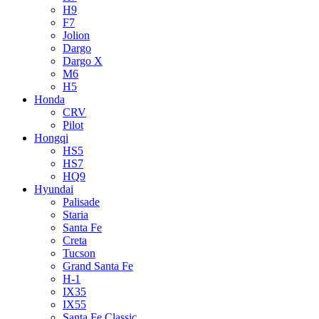
H9
F7
Jolion
Dargo
Dargo X
M6
H5
Honda
CRV
Pilot
Hongqi
HS5
HS7
HQ9
Hyundai
Palisade
Staria
Santa Fe
Creta
Tucson
Grand Santa Fe
H-1
IX35
IX55
Santa Fe Classic