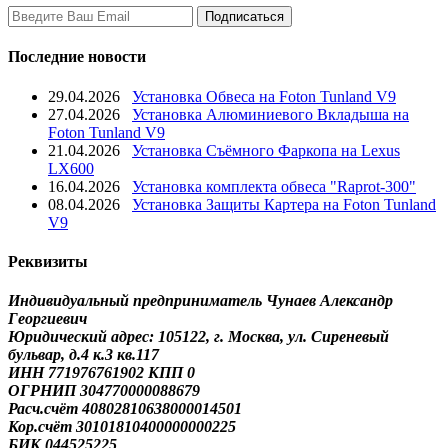
Последние новости
29.04.2026
Установка Обвеса на Foton Tunland V9
27.04.2026
Установка Алюминиевого Вкладыша на
Foton Tunland V9
21.04.2026
Установка Съёмного Фаркопа на Lexus
LX600
16.04.2026
Установка комплекта обвеса "Raprot-300"
08.04.2026
Установка Защиты Картера на Foton Tunland
V9
Реквизиты
Индивидуальный предприниматель Чунаев Александр
Георгиевич
Юридический адрес: 105122, г. Москва, ул. Сиреневый
бульвар, д.4 к.3 кв.117
ИНН 771976761902 КПП 0
ОГРНИП 304770000088679
Расч.счёт 40802810638000014501
Кор.счёт 30101810400000000225
БИК 044525225