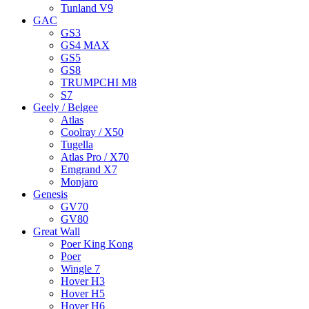
Tunland V9
GAC
GS3
GS4 MAX
GS5
GS8
TRUMPCHI M8
S7
Geely / Belgee
Atlas
Coolray / X50
Tugella
Atlas Pro / X70
Emgrand X7
Monjaro
Genesis
GV70
GV80
Great Wall
Poer King Kong
Poer
Wingle 7
Hover H3
Hover H5
Hover H6