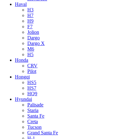
Haval
H3
H7
H9
F7
Jolion
Dargo
Dargo X
M6
H5
Honda
CRV
Pilot
Hongqi
HS5
HS7
HQ9
Hyundai
Palisade
Staria
Santa Fe
Creta
Tucson
Grand Santa Fe
H-1