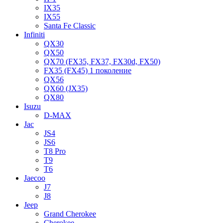
IX35
IX55
Santa Fe Classic
Infiniti
QX30
QX50
QX70 (FX35, FX37, FX30d, FX50)
FX35 (FX45) 1 поколение
QX56
QX60 (JX35)
QX80
Isuzu
D-MAX
Jac
JS4
JS6
T8 Pro
T9
T6
Jaecoo
J7
J8
Jeep
Grand Cherokee
Cherokee