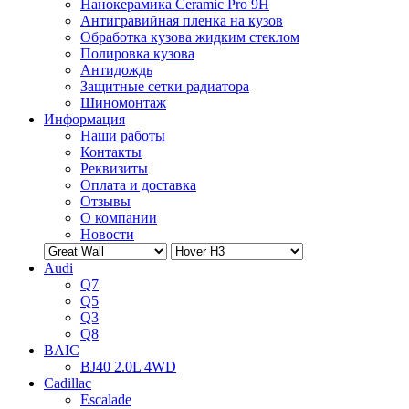
Нанокерамика Ceramic Pro 9H
Антигравийная пленка на кузов
Обработка кузова жидким стеклом
Полировка кузова
Антидождь
Защитные сетки радиатора
Шиномонтаж
Информация
Наши работы
Контакты
Реквизиты
Оплата и доставка
Отзывы
О компании
Новости
Audi
Q7
Q5
Q3
Q8
BAIC
BJ40 2.0L 4WD
Cadillac
Escalade