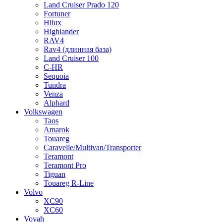
Land Cruiser Prado 120
Fortuner
Hilux
Highlander
RAV4
Rav4 (длинная база)
Land Cruiser 100
C-HR
Sequoia
Tundra
Venza
Alphard
Volkswagen
Taos
Amarok
Touareg
Caravelle/Multivan/Transporter
Teramont
Teramont Pro
Tiguan
Touareg R-Line
Volvo
XC90
XC60
Voyah