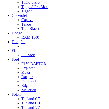
Tiggo 8 Pro
Tiggo 8 Pro Max
Tiggo 9
Chevrolet
Captiva
Tahoe
Trail Blazer
Dodge
RAM 1500
Dongfeng
DF6
Fiat
Fullback
Ford
F150 RAPTOR
Explorer
Kuga
Ranger
EcoSport
Edge
Maverick
Foton
Tunland G7
Tunland G9
Tunland V7