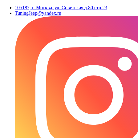
105187, г. Москва, ул. Советская д.80 стр.23
TuningJeep@yandex.ru