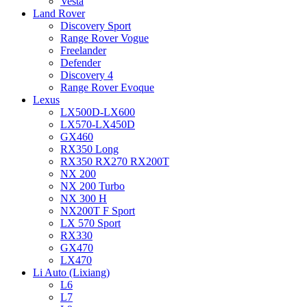
Vesta
Land Rover
Discovery Sport
Range Rover Vogue
Freelander
Defender
Discovery 4
Range Rover Evoque
Lexus
LX500D-LX600
LX570-LX450D
GX460
RX350 Long
RX350 RX270 RX200T
NX 200
NX 200 Turbo
NX 300 H
NX200T F Sport
LX 570 Sport
RX330
GX470
LX470
Li Auto (Lixiang)
L6
L7