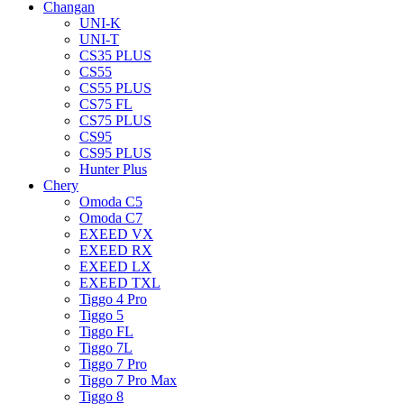
Changan
UNI-K
UNI-T
CS35 PLUS
CS55
CS55 PLUS
CS75 FL
CS75 PLUS
CS95
CS95 PLUS
Hunter Plus
Chery
Omoda C5
Omoda C7
EXEED VX
EXEED RX
EXEED LX
EXEED TXL
Tiggo 4 Pro
Tiggo 5
Tiggo FL
Tiggo 7L
Tiggo 7 Pro
Tiggo 7 Pro Max
Tiggo 8