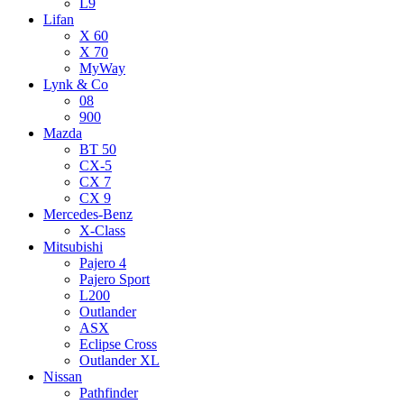
L9
Lifan
X 60
X 70
MyWay
Lynk & Co
08
900
Mazda
BT 50
CX-5
CX 7
CX 9
Mercedes-Benz
X-Class
Mitsubishi
Pajero 4
Pajero Sport
L200
Outlander
ASX
Eclipse Cross
Outlander XL
Nissan
Pathfinder