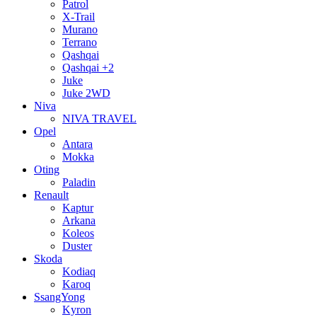
Patrol
X-Trail
Murano
Terrano
Qashqai
Qashqai +2
Juke
Juke 2WD
Niva
NIVA TRAVEL
Opel
Antara
Mokka
Oting
Paladin
Renault
Kaptur
Arkana
Koleos
Duster
Skoda
Kodiaq
Karoq
SsangYong
Kyron