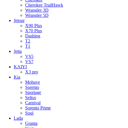
Cherokee TrailHawk
Wrangler 3D
Wrangler 5D
Jetour
X90 Plus
X70 Plus
Dashing
T2
T1
Jetta
VS5
VS7
KAIYI
X3 pro
Kia
Mohave
Sorento
Sportage
Seltos
Carnival
Sorento Prime
Soul
Lada
Granta