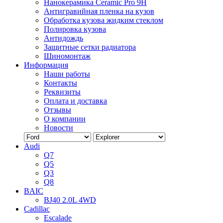
Нанокерамика Ceramic Pro 9H
Антигравийная пленка на кузов
Обработка кузова жидким стеклом
Полировка кузова
Антидождь
Защитные сетки радиатора
Шиномонтаж
Информация
Наши работы
Контакты
Реквизиты
Оплата и доставка
Отзывы
О компании
Новости
Audi
Q7
Q5
Q3
Q8
BAIC
BJ40 2.0L 4WD
Cadillac
Escalade