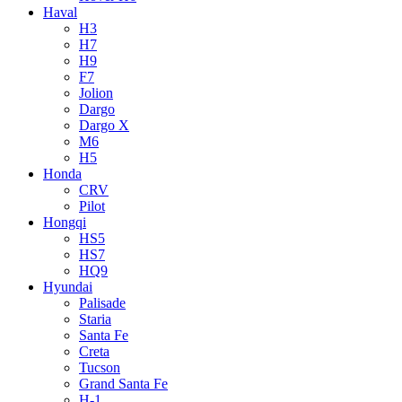
Haval
H3
H7
H9
F7
Jolion
Dargo
Dargo X
M6
H5
Honda
CRV
Pilot
Hongqi
HS5
HS7
HQ9
Hyundai
Palisade
Staria
Santa Fe
Creta
Tucson
Grand Santa Fe
H-1