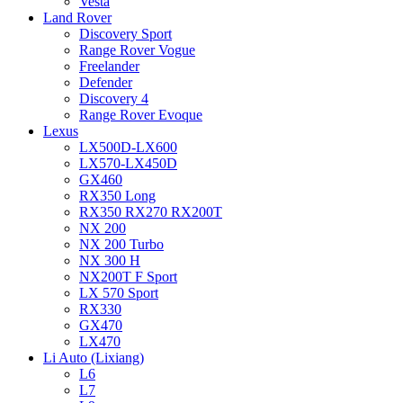
Vesta
Land Rover
Discovery Sport
Range Rover Vogue
Freelander
Defender
Discovery 4
Range Rover Evoque
Lexus
LX500D-LX600
LX570-LX450D
GX460
RX350 Long
RX350 RX270 RX200T
NX 200
NX 200 Turbo
NX 300 H
NX200T F Sport
LX 570 Sport
RX330
GX470
LX470
Li Auto (Lixiang)
L6
L7