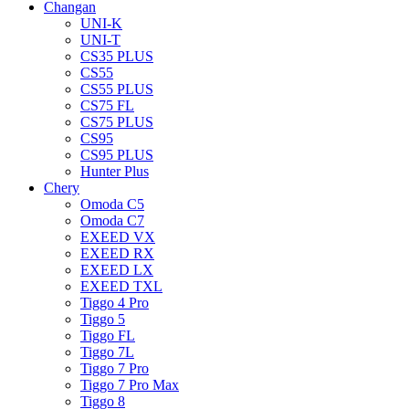
Changan
UNI-K
UNI-T
CS35 PLUS
CS55
CS55 PLUS
CS75 FL
CS75 PLUS
CS95
CS95 PLUS
Hunter Plus
Chery
Omoda C5
Omoda C7
EXEED VX
EXEED RX
EXEED LX
EXEED TXL
Tiggo 4 Pro
Tiggo 5
Tiggo FL
Tiggo 7L
Tiggo 7 Pro
Tiggo 7 Pro Max
Tiggo 8