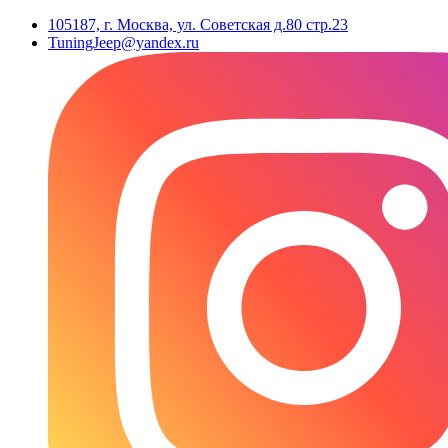
105187, г. Москва, ул. Советская д.80 стр.23
TuningJeep@yandex.ru