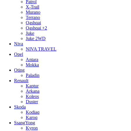
Patrol
X-Trail
Murano
Terrano
Qashqai
Qashqai +2
Juke
Juke 2WD
Niva
NIVA TRAVEL
Opel
Antara
Mokka
Oting
Paladin
Renault
Kaptur
Arkana
Koleos
Duster
Skoda
Kodiaq
Karoq
SsangYong
Kyron