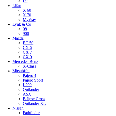
L9
Lifan
X 60
X 70
MyWay
Lynk & Co
08
900
Mazda
BT 50
CX-5
CX 7
CX 9
Mercedes-Benz
X-Class
Mitsubishi
Pajero 4
Pajero Sport
L200
Outlander
ASX
Eclipse Cross
Outlander XL
Nissan
Pathfinder