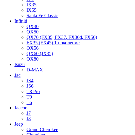
IX35
IX55
Santa Fe Classic
Infiniti
QX30
QX50
QX70 (FX35, FX37, FX30d, FX50)
FX35 (FX45) 1 поколение
QX56
QX60 (JX35)
QX80
Isuzu
D-MAX
Jac
JS4
JS6
T8 Pro
T9
T6
Jaecoo
J7
J8
Jeep
Grand Cherokee
Cherokee