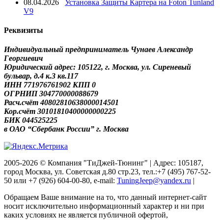
08.04.2026
Установка Защиты Картера на Foton Tunland
V9
Реквизиты
Индивидуальный предприниматель Чунаев Александр
Георгиевич
Юридический адрес: 105122, г. Москва, ул. Сиреневый
бульвар, д.4 к.3 кв.117
ИНН 771976761902 КПП 0
ОГРНИП 304770000088679
Расч.счёт 40802810638000014501
Кор.счёт 30101810400000000225
БИК 044525225
в ОАО “Сбербанк России” г. Москва
2005-2026 © Компания "ТиДжей-Тюнинг" | Адрес: 105187,
город Москва, ул. Советская д.80 стр.23, тел.:+7 (495) 767-52-
50 или +7 (926) 604-00-80, e-mail:
TuningJeep@yandex.ru
|
Обращаем Ваше внимание на то, что данный интернет-сайт
носит исключительно информационный характер и ни при
каких условиях не является публичной офертой,