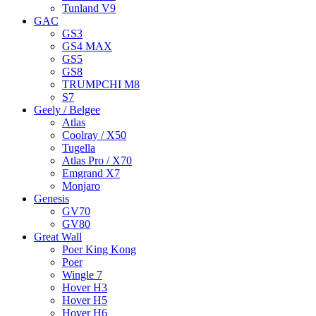
Tunland V9
GAC
GS3
GS4 MAX
GS5
GS8
TRUMPCHI M8
S7
Geely / Belgee
Atlas
Coolray / X50
Tugella
Atlas Pro / X70
Emgrand X7
Monjaro
Genesis
GV70
GV80
Great Wall
Poer King Kong
Poer
Wingle 7
Hover H3
Hover H5
Hover H6