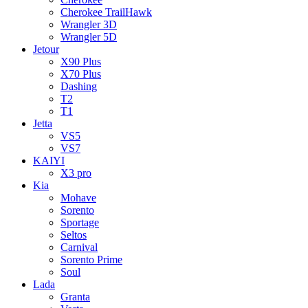
Cherokee TrailHawk
Wrangler 3D
Wrangler 5D
Jetour
X90 Plus
X70 Plus
Dashing
T2
T1
Jetta
VS5
VS7
KAIYI
X3 pro
Kia
Mohave
Sorento
Sportage
Seltos
Carnival
Sorento Prime
Soul
Lada
Granta