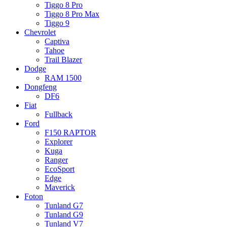
Tiggo 8 Pro
Tiggo 8 Pro Max
Tiggo 9
Chevrolet
Captiva
Tahoe
Trail Blazer
Dodge
RAM 1500
Dongfeng
DF6
Fiat
Fullback
Ford
F150 RAPTOR
Explorer
Kuga
Ranger
EcoSport
Edge
Maverick
Foton
Tunland G7
Tunland G9
Tunland V7