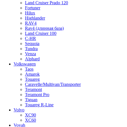
Land Cruiser Prado 120
Fortuner
Hilux
Highlander
RAV4
Rav4 (длинная база)
Land Cruiser 100
C-HR
Sequoia
Tundra
Venza
Alphard
Volkswagen
Taos
Amarok
Touareg
Caravelle/Multivan/Transporter
Teramont
Teramont Pro
Tiguan
Touareg R-Line
Volvo
XC90
XC60
Voyah