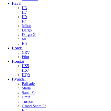
Haval
H3
H7
H9
F7
Jolion
Dargo
Dargo X
M6
H5
Honda
CRV
Pilot
Hongqi
HS5
HS7
HQ9
Hyundai
Palisade
Staria
Santa Fe
Creta
Tucson
Grand Santa Fe
H-1