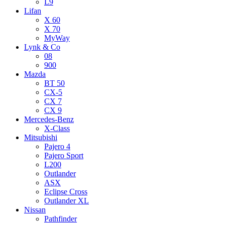
L9
Lifan
X 60
X 70
MyWay
Lynk & Co
08
900
Mazda
BT 50
CX-5
CX 7
CX 9
Mercedes-Benz
X-Class
Mitsubishi
Pajero 4
Pajero Sport
L200
Outlander
ASX
Eclipse Cross
Outlander XL
Nissan
Pathfinder