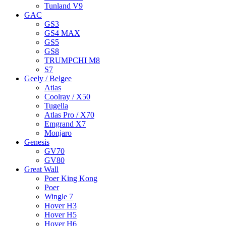
Tunland V9
GAC
GS3
GS4 MAX
GS5
GS8
TRUMPCHI M8
S7
Geely / Belgee
Atlas
Coolray / X50
Tugella
Atlas Pro / X70
Emgrand X7
Monjaro
Genesis
GV70
GV80
Great Wall
Poer King Kong
Poer
Wingle 7
Hover H3
Hover H5
Hover H6