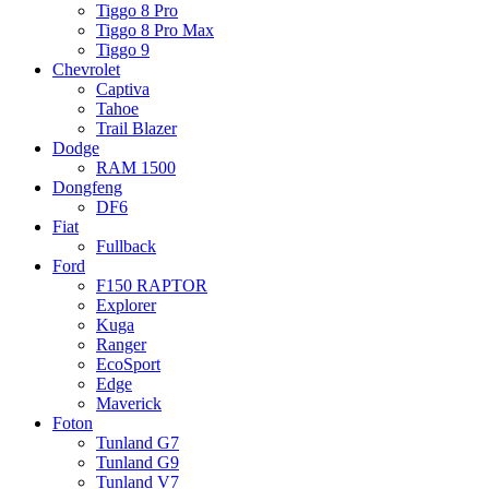
Tiggo 8 Pro
Tiggo 8 Pro Max
Tiggo 9
Chevrolet
Captiva
Tahoe
Trail Blazer
Dodge
RAM 1500
Dongfeng
DF6
Fiat
Fullback
Ford
F150 RAPTOR
Explorer
Kuga
Ranger
EcoSport
Edge
Maverick
Foton
Tunland G7
Tunland G9
Tunland V7