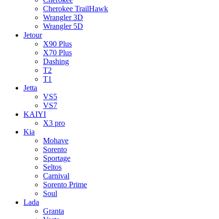
Cherokee TrailHawk
Wrangler 3D
Wrangler 5D
Jetour
X90 Plus
X70 Plus
Dashing
T2
T1
Jetta
VS5
VS7
KAIYI
X3 pro
Kia
Mohave
Sorento
Sportage
Seltos
Carnival
Sorento Prime
Soul
Lada
Granta