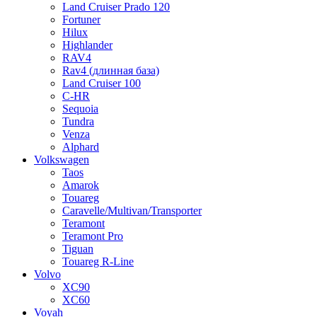
Land Cruiser Prado 120
Fortuner
Hilux
Highlander
RAV4
Rav4 (длинная база)
Land Cruiser 100
C-HR
Sequoia
Tundra
Venza
Alphard
Volkswagen
Taos
Amarok
Touareg
Caravelle/Multivan/Transporter
Teramont
Teramont Pro
Tiguan
Touareg R-Line
Volvo
XC90
XC60
Voyah