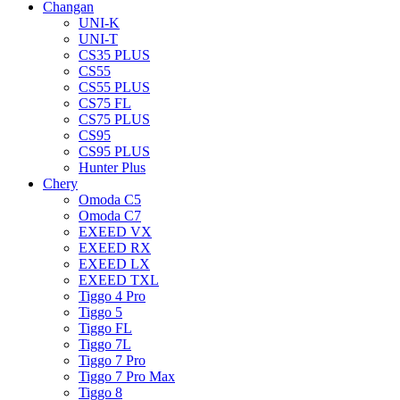
Changan
UNI-K
UNI-T
CS35 PLUS
CS55
CS55 PLUS
CS75 FL
CS75 PLUS
CS95
CS95 PLUS
Hunter Plus
Chery
Omoda C5
Omoda C7
EXEED VX
EXEED RX
EXEED LX
EXEED TXL
Tiggo 4 Pro
Tiggo 5
Tiggo FL
Tiggo 7L
Tiggo 7 Pro
Tiggo 7 Pro Max
Tiggo 8