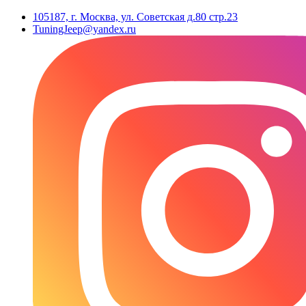
105187, г. Москва, ул. Советская д.80 стр.23
TuningJeep@yandex.ru