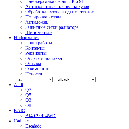
Нанокерамика Ceramic Pro 9H
Антигравийная пленка на кузов
Обработка кузова жидким стеклом
Полировка кузова
Антидождь
Защитные сетки радиатора
Шиномонтаж
Информация
Наши работы
Контакты
Реквизиты
Оплата и доставка
Отзывы
О компании
Новости
Audi
Q7
Q5
Q3
Q8
BAIC
BJ40 2.0L 4WD
Cadillac
Escalade