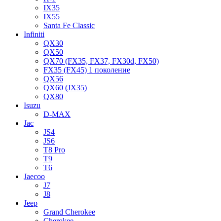
IX35
IX55
Santa Fe Classic
Infiniti
QX30
QX50
QX70 (FX35, FX37, FX30d, FX50)
FX35 (FX45) 1 поколение
QX56
QX60 (JX35)
QX80
Isuzu
D-MAX
Jac
JS4
JS6
T8 Pro
T9
T6
Jaecoo
J7
J8
Jeep
Grand Cherokee
Cherokee