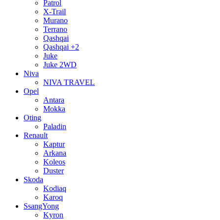
Patrol
X-Trail
Murano
Terrano
Qashqai
Qashqai +2
Juke
Juke 2WD
Niva
NIVA TRAVEL
Opel
Antara
Mokka
Oting
Paladin
Renault
Kaptur
Arkana
Koleos
Duster
Skoda
Kodiaq
Karoq
SsangYong
Kyron