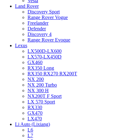
Vesta
Land Rover
Discovery Sport
Range Rover Vogue
Freelander
Defender
Discovery 4
Range Rover Evoque
Lexus
LX500D-LX600
LX570-LX450D
GX460
RX350 Long
RX350 RX270 RX200T
NX 200
NX 200 Turbo
NX 300 H
NX200T F Sport
LX 570 Sport
RX330
GX470
LX470
Li Auto (Lixiang)
L6
L7