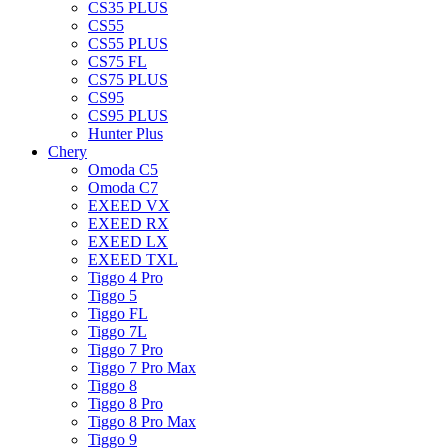
CS35 PLUS
CS55
CS55 PLUS
CS75 FL
CS75 PLUS
CS95
CS95 PLUS
Hunter Plus
Chery
Omoda C5
Omoda C7
EXEED VX
EXEED RX
EXEED LX
EXEED TXL
Tiggo 4 Pro
Tiggo 5
Tiggo FL
Tiggo 7L
Tiggo 7 Pro
Tiggo 7 Pro Max
Tiggo 8
Tiggo 8 Pro
Tiggo 8 Pro Max
Tiggo 9