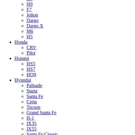
H9
F7
Jolion
Dargo
Dargo X
M6
H5
Honda
CRV
Pilot
Hongqi
HS5
HS7
HQ9
Hyundai
Palisade
Staria
Santa Fe
Creta
Tucson
Grand Santa Fe
H-1
IX35
IX55
Santa Fe Classic