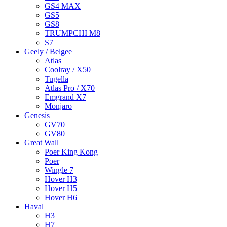
GS4 MAX
GS5
GS8
TRUMPCHI M8
S7
Geely / Belgee
Atlas
Coolray / X50
Tugella
Atlas Pro / X70
Emgrand X7
Monjaro
Genesis
GV70
GV80
Great Wall
Poer King Kong
Poer
Wingle 7
Hover H3
Hover H5
Hover H6
Haval
H3
H7