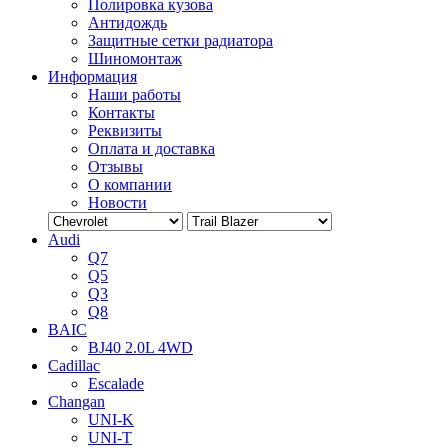
Полировка кузова
Антидождь
Защитные сетки радиатора
Шиномонтаж
Информация
Наши работы
Контакты
Реквизиты
Оплата и доставка
Отзывы
О компании
Новости
Audi
Q7
Q5
Q3
Q8
BAIC
BJ40 2.0L 4WD
Cadillac
Escalade
Changan
UNI-K
UNI-T