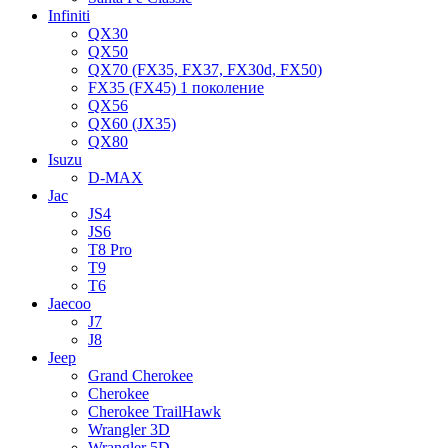
Infiniti
QX30
QX50
QX70 (FX35, FX37, FX30d, FX50)
FX35 (FX45) 1 поколение
QX56
QX60 (JX35)
QX80
Isuzu
D-MAX
Jac
JS4
JS6
T8 Pro
T9
T6
Jaecoo
J7
J8
Jeep
Grand Cherokee
Cherokee
Cherokee TrailHawk
Wrangler 3D
Wrangler 5D