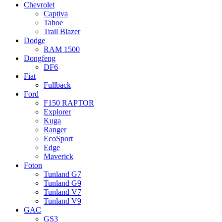
Chevrolet
Captiva
Tahoe
Trail Blazer
Dodge
RAM 1500
Dongfeng
DF6
Fiat
Fullback
Ford
F150 RAPTOR
Explorer
Kuga
Ranger
EcoSport
Edge
Maverick
Foton
Tunland G7
Tunland G9
Tunland V7
Tunland V9
GAC
GS3