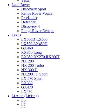
Vesta
Land Rover
Discovery Sport
Range Rover Vogue
Freelander
Defender
Discovery 4
Range Rover Evoque
Lexus
LX500D-LX600
LX570-LX450D
GX460
RX350 Long
RX350 RX270 RX200T
NX 200
NX 200 Turbo
NX 300 H
NX200T F Sport
LX 570 Sport
RX330
GX470
LX470
Li Auto (Lixiang)
L6
L7