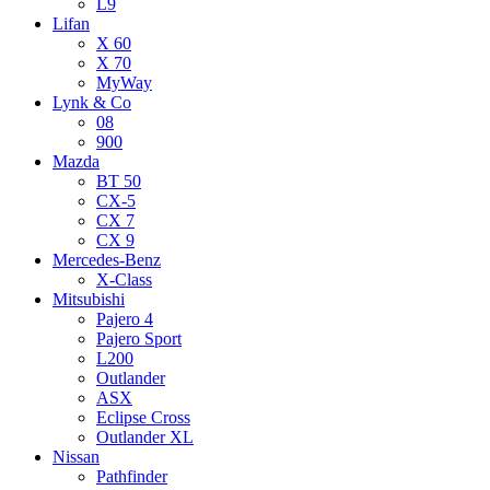
L9
Lifan
X 60
X 70
MyWay
Lynk & Co
08
900
Mazda
BT 50
CX-5
CX 7
CX 9
Mercedes-Benz
X-Class
Mitsubishi
Pajero 4
Pajero Sport
L200
Outlander
ASX
Eclipse Cross
Outlander XL
Nissan
Pathfinder