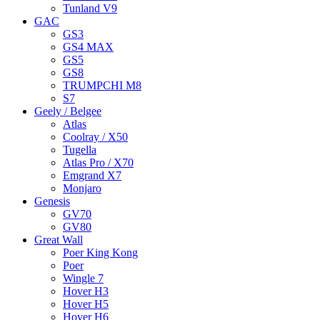
Tunland V9
GAC
GS3
GS4 MAX
GS5
GS8
TRUMPCHI M8
S7
Geely / Belgee
Atlas
Coolray / X50
Tugella
Atlas Pro / X70
Emgrand X7
Monjaro
Genesis
GV70
GV80
Great Wall
Poer King Kong
Poer
Wingle 7
Hover H3
Hover H5
Hover H6