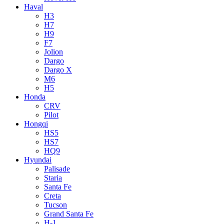
Haval
H3
H7
H9
F7
Jolion
Dargo
Dargo X
M6
H5
Honda
CRV
Pilot
Hongqi
HS5
HS7
HQ9
Hyundai
Palisade
Staria
Santa Fe
Creta
Tucson
Grand Santa Fe
H-1