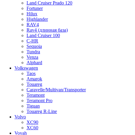
Land Cruiser Prado 120
Fortuner
Hilux
Highlander
RAV4
Rav4 (длинная база)
Land Cruiser 100
C-HR
Sequoia
Tundra
Venza
Alphard
Volkswagen
Taos
Amarok
Touareg
Caravelle/Multivan/Transporter
Teramont
Teramont Pro
Tiguan
Touareg R-Line
Volvo
XC90
XC60
Voyah