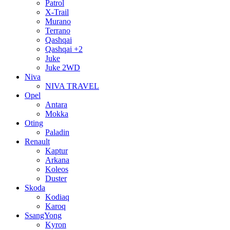
Patrol
X-Trail
Murano
Terrano
Qashqai
Qashqai +2
Juke
Juke 2WD
Niva
NIVA TRAVEL
Opel
Antara
Mokka
Oting
Paladin
Renault
Kaptur
Arkana
Koleos
Duster
Skoda
Kodiaq
Karoq
SsangYong
Kyron