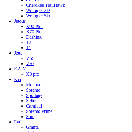
Cherokee TrailHawk
Wrangler 3D
Wrangler 5D
Jetour
X90 Plus
X70 Plus
Dashing
T2
T1
Jetta
VS5
VS7
KAIYI
X3 pro
Kia
Mohave
Sorento
Sportage
Seltos
Carnival
Sorento Prime
Soul
Lada
Granta