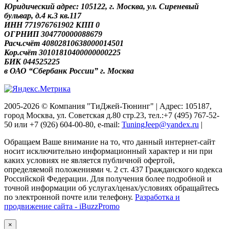
Юридический адрес: 105122, г. Москва, ул. Сиреневый
бульвар, д.4 к.3 кв.117
ИНН 771976761902 КПП 0
ОГРНИП 304770000088679
Расч.счёт 40802810638000014501
Кор.счёт 30101810400000000225
БИК 044525225
в ОАО “Сбербанк России” г. Москва
2005-2026 © Компания "ТиДжей-Тюнинг" | Адрес: 105187,
город Москва, ул. Советская д.80 стр.23, тел.:+7 (495) 767-52-
50 или +7 (926) 604-00-80, e-mail:
TuningJeep@yandex.ru
|
Обращаем Ваше внимание на то, что данный интернет-сайт
носит исключительно информационный характер и ни при
каких условиях не является публичной офертой,
определяемой положениями ч. 2 ст. 437 Гражданского кодекса
Российской Федерации. Для получения более подробной и
точной информации об услугах/ценах/условиях обращайтесь
по электронной почте или телефону.
Разработка и
продвижение сайта - iBuzzPromo
×