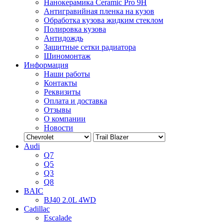
Нанокерамика Ceramic Pro 9H
Антигравийная пленка на кузов
Обработка кузова жидким стеклом
Полировка кузова
Антидождь
Защитные сетки радиатора
Шиномонтаж
Информация
Наши работы
Контакты
Реквизиты
Оплата и доставка
Отзывы
О компании
Новости
Audi
Q7
Q5
Q3
Q8
BAIC
BJ40 2.0L 4WD
Cadillac
Escalade