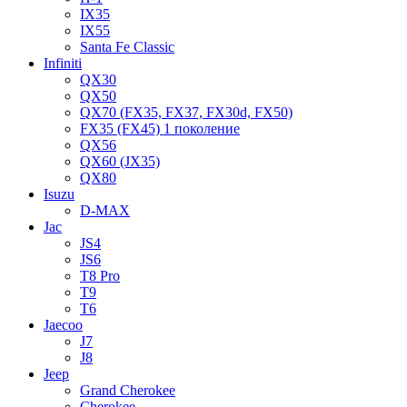
IX35
IX55
Santa Fe Classic
Infiniti
QX30
QX50
QX70 (FX35, FX37, FX30d, FX50)
FX35 (FX45) 1 поколение
QX56
QX60 (JX35)
QX80
Isuzu
D-MAX
Jac
JS4
JS6
T8 Pro
T9
T6
Jaecoo
J7
J8
Jeep
Grand Cherokee
Cherokee