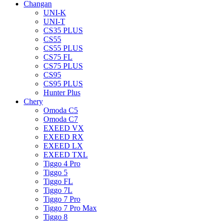
Changan
UNI-K
UNI-T
CS35 PLUS
CS55
CS55 PLUS
CS75 FL
CS75 PLUS
CS95
CS95 PLUS
Hunter Plus
Chery
Omoda C5
Omoda C7
EXEED VX
EXEED RX
EXEED LX
EXEED TXL
Tiggo 4 Pro
Tiggo 5
Tiggo FL
Tiggo 7L
Tiggo 7 Pro
Tiggo 7 Pro Max
Tiggo 8