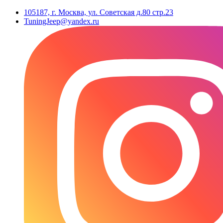
105187, г. Москва, ул. Советская д.80 стр.23
TuningJeep@yandex.ru