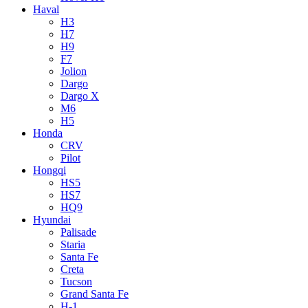
Haval
H3
H7
H9
F7
Jolion
Dargo
Dargo X
M6
H5
Honda
CRV
Pilot
Hongqi
HS5
HS7
HQ9
Hyundai
Palisade
Staria
Santa Fe
Creta
Tucson
Grand Santa Fe
H-1