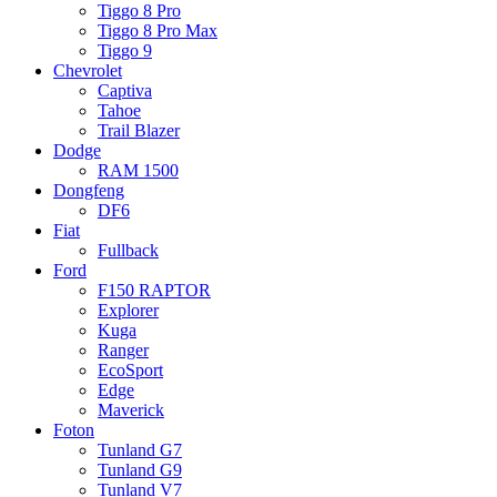
Tiggo 8 Pro
Tiggo 8 Pro Max
Tiggo 9
Chevrolet
Captiva
Tahoe
Trail Blazer
Dodge
RAM 1500
Dongfeng
DF6
Fiat
Fullback
Ford
F150 RAPTOR
Explorer
Kuga
Ranger
EcoSport
Edge
Maverick
Foton
Tunland G7
Tunland G9
Tunland V7