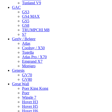
Tunland V9
GAC
GS3
GS4 MAX
GS5
GS8
TRUMPCHI M8
S7
Geely / Belgee
Atlas
Coolray / X50
Tugella
Atlas Pro / X70
Emgrand X7
Monjaro
Genesis
GV70
GV80
Great Wall
Poer King Kong
Poer
Wingle 7
Hover H3
Hover H5
Hover H6