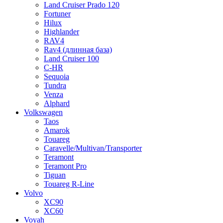
Land Cruiser Prado 120
Fortuner
Hilux
Highlander
RAV4
Rav4 (длинная база)
Land Cruiser 100
C-HR
Sequoia
Tundra
Venza
Alphard
Volkswagen
Taos
Amarok
Touareg
Caravelle/Multivan/Transporter
Teramont
Teramont Pro
Tiguan
Touareg R-Line
Volvo
XC90
XC60
Voyah