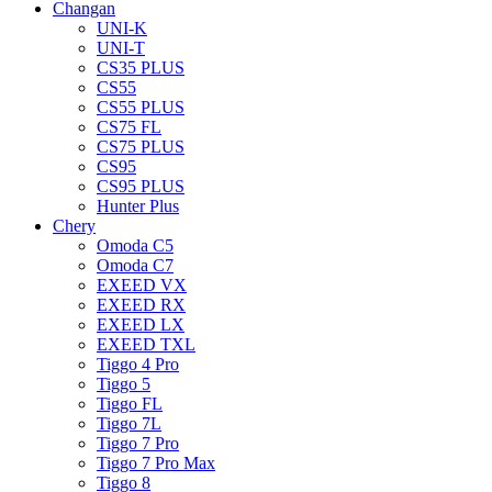
Changan
UNI-K
UNI-T
CS35 PLUS
CS55
CS55 PLUS
CS75 FL
CS75 PLUS
CS95
CS95 PLUS
Hunter Plus
Chery
Omoda C5
Omoda C7
EXEED VX
EXEED RX
EXEED LX
EXEED TXL
Tiggo 4 Pro
Tiggo 5
Tiggo FL
Tiggo 7L
Tiggo 7 Pro
Tiggo 7 Pro Max
Tiggo 8