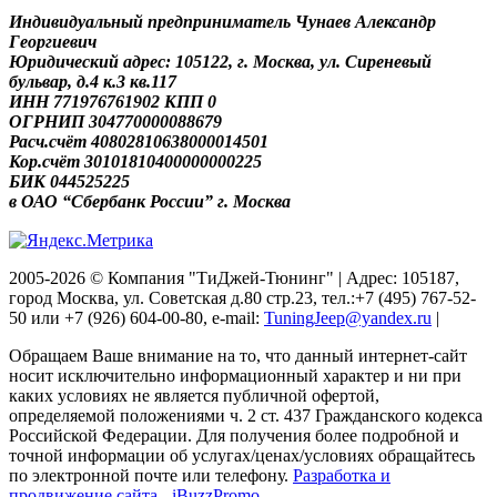
Индивидуальный предприниматель Чунаев Александр
Георгиевич
Юридический адрес: 105122, г. Москва, ул. Сиреневый
бульвар, д.4 к.3 кв.117
ИНН 771976761902 КПП 0
ОГРНИП 304770000088679
Расч.счёт 40802810638000014501
Кор.счёт 30101810400000000225
БИК 044525225
в ОАО “Сбербанк России” г. Москва
2005-2026 © Компания "ТиДжей-Тюнинг" | Адрес: 105187,
город Москва, ул. Советская д.80 стр.23, тел.:+7 (495) 767-52-
50 или +7 (926) 604-00-80, e-mail:
TuningJeep@yandex.ru
|
Обращаем Ваше внимание на то, что данный интернет-сайт
носит исключительно информационный характер и ни при
каких условиях не является публичной офертой,
определяемой положениями ч. 2 ст. 437 Гражданского кодекса
Российской Федерации. Для получения более подробной и
точной информации об услугах/ценах/условиях обращайтесь
по электронной почте или телефону.
Разработка и
продвижение сайта - iBuzzPromo