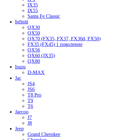
IX35
IX55
Santa Fe Classic
Infiniti
QX30
QX50
QX70 (FX35, FX37, FX30d, FX50)
FX35 (FX45) 1 поколение
QX56
QX60 (JX35)
QX80
Isuzu
D-MAX
Jac
JS4
JS6
T8 Pro
T9
T6
Jaecoo
J7
J8
Jeep
Grand Cherokee
Cherokee