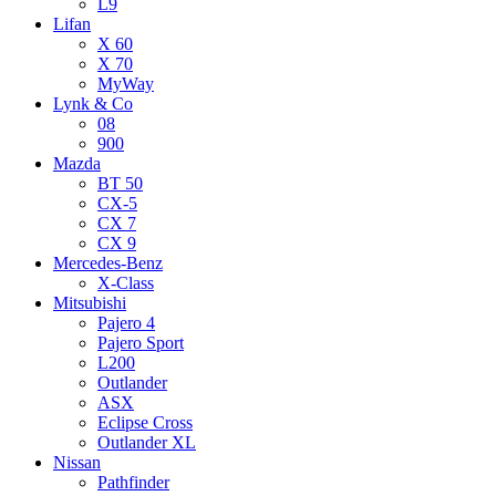
L9
Lifan
X 60
X 70
MyWay
Lynk & Co
08
900
Mazda
BT 50
CX-5
CX 7
CX 9
Mercedes-Benz
X-Class
Mitsubishi
Pajero 4
Pajero Sport
L200
Outlander
ASX
Eclipse Cross
Outlander XL
Nissan
Pathfinder