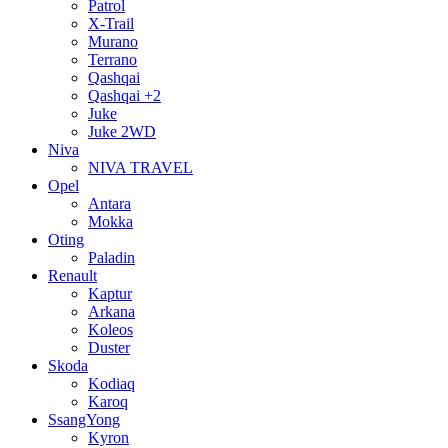
Patrol
X-Trail
Murano
Terrano
Qashqai
Qashqai +2
Juke
Juke 2WD
Niva
NIVA TRAVEL
Opel
Antara
Mokka
Oting
Paladin
Renault
Kaptur
Arkana
Koleos
Duster
Skoda
Kodiaq
Karoq
SsangYong
Kyron