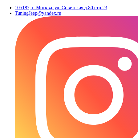
105187, г. Москва, ул. Советская д.80 стр.23
TuningJeep@yandex.ru