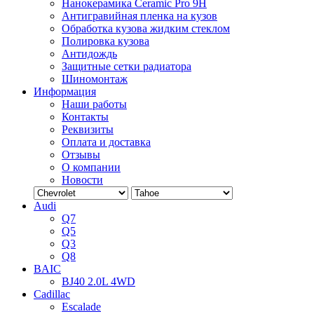
Нанокерамика Ceramic Pro 9H
Антигравийная пленка на кузов
Обработка кузова жидким стеклом
Полировка кузова
Антидождь
Защитные сетки радиатора
Шиномонтаж
Информация
Наши работы
Контакты
Реквизиты
Оплата и доставка
Отзывы
О компании
Новости
Audi
Q7
Q5
Q3
Q8
BAIC
BJ40 2.0L 4WD
Cadillac
Escalade