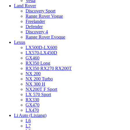
Vesta
Land Rover
Discovery Sport
Range Rover Vogue
Freelander
Defender
Discovery 4
Range Rover Evoque
Lexus
LX500D-LX600
LX570-LX450D
GX460
RX350 Long
RX350 RX270 RX200T
NX 200
NX 200 Turbo
NX 300 H
NX200T F Sport
LX 570 Sport
RX330
GX470
LX470
Li Auto (Lixiang)
L6
L7