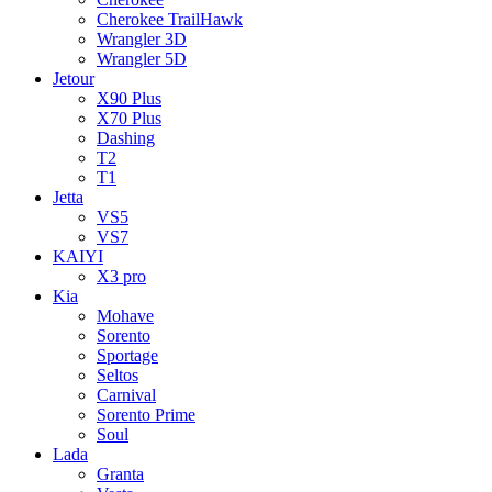
Cherokee TrailHawk
Wrangler 3D
Wrangler 5D
Jetour
X90 Plus
X70 Plus
Dashing
T2
T1
Jetta
VS5
VS7
KAIYI
X3 pro
Kia
Mohave
Sorento
Sportage
Seltos
Carnival
Sorento Prime
Soul
Lada
Granta