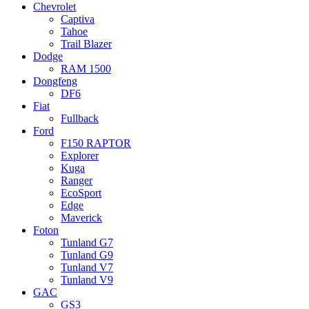
Chevrolet
Captiva
Tahoe
Trail Blazer
Dodge
RAM 1500
Dongfeng
DF6
Fiat
Fullback
Ford
F150 RAPTOR
Explorer
Kuga
Ranger
EcoSport
Edge
Maverick
Foton
Tunland G7
Tunland G9
Tunland V7
Tunland V9
GAC
GS3