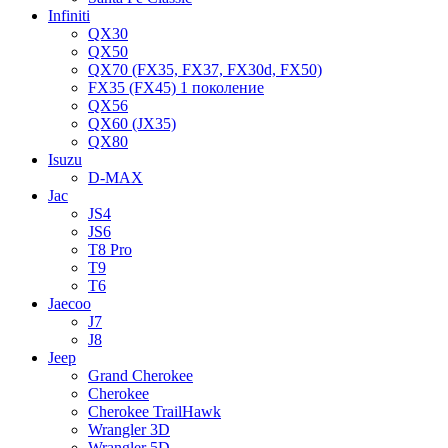
Infiniti
QX30
QX50
QX70 (FX35, FX37, FX30d, FX50)
FX35 (FX45) 1 поколение
QX56
QX60 (JX35)
QX80
Isuzu
D-MAX
Jac
JS4
JS6
T8 Pro
T9
T6
Jaecoo
J7
J8
Jeep
Grand Cherokee
Cherokee
Cherokee TrailHawk
Wrangler 3D
Wrangler 5D