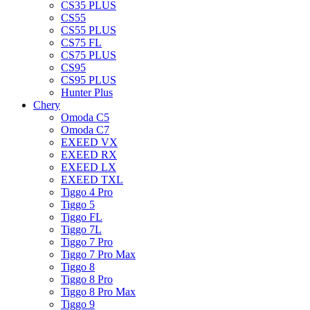
CS35 PLUS
CS55
CS55 PLUS
CS75 FL
CS75 PLUS
CS95
CS95 PLUS
Hunter Plus
Chery
Omoda C5
Omoda C7
EXEED VX
EXEED RX
EXEED LX
EXEED TXL
Tiggo 4 Pro
Tiggo 5
Tiggo FL
Tiggo 7L
Tiggo 7 Pro
Tiggo 7 Pro Max
Tiggo 8
Tiggo 8 Pro
Tiggo 8 Pro Max
Tiggo 9