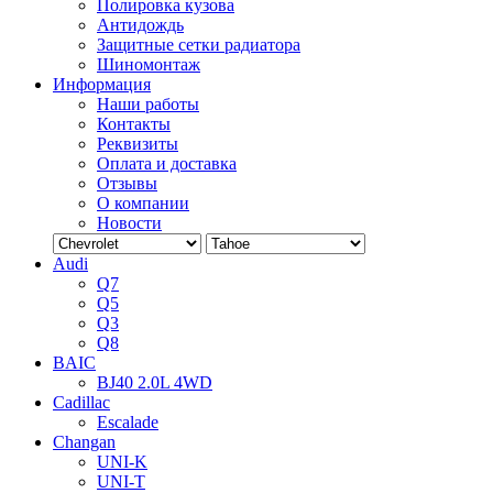
Полировка кузова
Антидождь
Защитные сетки радиатора
Шиномонтаж
Информация
Наши работы
Контакты
Реквизиты
Оплата и доставка
Отзывы
О компании
Новости
Audi
Q7
Q5
Q3
Q8
BAIC
BJ40 2.0L 4WD
Cadillac
Escalade
Changan
UNI-K
UNI-T