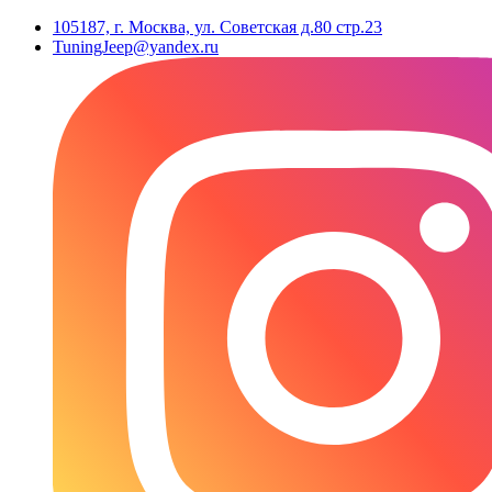
105187, г. Москва, ул. Советская д.80 стр.23
TuningJeep@yandex.ru