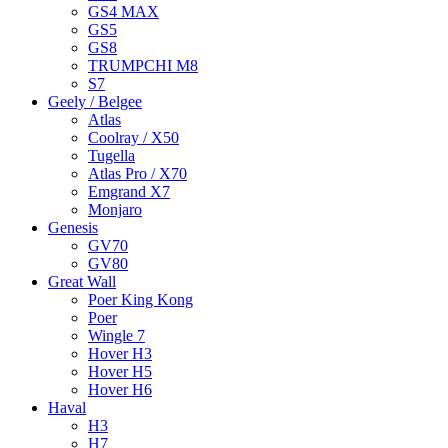
GS4 MAX
GS5
GS8
TRUMPCHI M8
S7
Geely / Belgee
Atlas
Coolray / X50
Tugella
Atlas Pro / X70
Emgrand X7
Monjaro
Genesis
GV70
GV80
Great Wall
Poer King Kong
Poer
Wingle 7
Hover H3
Hover H5
Hover H6
Haval
H3
H7