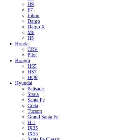
H9
F7
Jolion
Dargo
Dargo X
M6
H5
Honda
CRV
Pilot
Hongqi
HS5
HS7
HQ9
Hyundai
Palisade
Staria
Santa Fe
Creta
Tucson
Grand Santa Fe
H-1
IX35
IX55
Santa Fe Classic