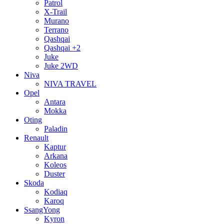
Patrol
X-Trail
Murano
Terrano
Qashqai
Qashqai +2
Juke
Juke 2WD
Niva
NIVA TRAVEL
Opel
Antara
Mokka
Oting
Paladin
Renault
Kaptur
Arkana
Koleos
Duster
Skoda
Kodiaq
Karoq
SsangYong
Kyron