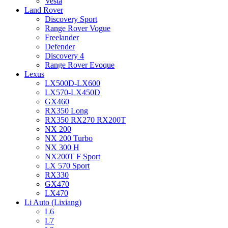
Vesta
Land Rover
Discovery Sport
Range Rover Vogue
Freelander
Defender
Discovery 4
Range Rover Evoque
Lexus
LX500D-LX600
LX570-LX450D
GX460
RX350 Long
RX350 RX270 RX200T
NX 200
NX 200 Turbo
NX 300 H
NX200T F Sport
LX 570 Sport
RX330
GX470
LX470
Li Auto (Lixiang)
L6
L7