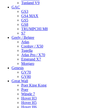
Tunland V9
GAC
GS3
GS4 MAX
GS5
GS8
TRUMPCHI M8
S7
Geely / Belgee
Atlas
Coolray / X50
Tugella
Atlas Pro / X70
Emgrand X7
Monjaro
Genesis
GV70
GV80
Great Wall
Poer King Kong
Poer
Wingle 7
Hover H3
Hover H5
Hover H6