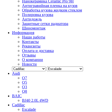
Нанокерамика Ceramic Pro 9H
Антигравийная пленка на кузов
Обработка кузова жидким стеклом
Полировка кузова
Антидождь
Защитные сетки радиатора
Шиномонтаж
Информация
Наши работы
Контакты
Реквизиты
Оплата и доставка
Отзывы
О компании
Новости
Audi
Q7
Q5
Q3
Q8
BAIC
BJ40 2.0L 4WD
Cadillac
Escalade