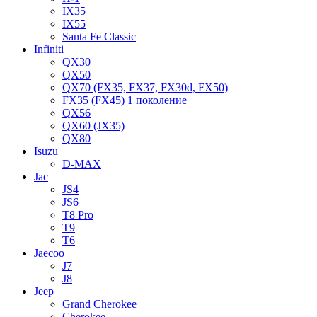
IX35
IX55
Santa Fe Classic
Infiniti
QX30
QX50
QX70 (FX35, FX37, FX30d, FX50)
FX35 (FX45) 1 поколение
QX56
QX60 (JX35)
QX80
Isuzu
D-MAX
Jac
JS4
JS6
T8 Pro
T9
T6
Jaecoo
J7
J8
Jeep
Grand Cherokee
Cherokee