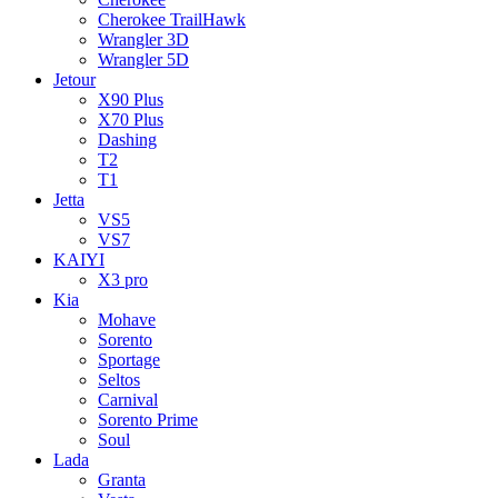
Cherokee TrailHawk
Wrangler 3D
Wrangler 5D
Jetour
X90 Plus
X70 Plus
Dashing
T2
T1
Jetta
VS5
VS7
KAIYI
X3 pro
Kia
Mohave
Sorento
Sportage
Seltos
Carnival
Sorento Prime
Soul
Lada
Granta