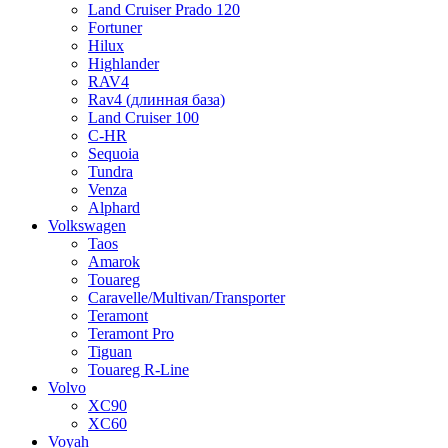
Land Cruiser Prado 120
Fortuner
Hilux
Highlander
RAV4
Rav4 (длинная база)
Land Cruiser 100
C-HR
Sequoia
Tundra
Venza
Alphard
Volkswagen
Taos
Amarok
Touareg
Caravelle/Multivan/Transporter
Teramont
Teramont Pro
Tiguan
Touareg R-Line
Volvo
XC90
XC60
Voyah