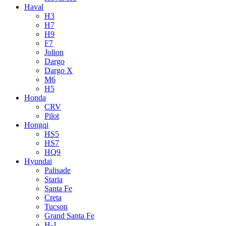
Haval
H3
H7
H9
F7
Jolion
Dargo
Dargo X
M6
H5
Honda
CRV
Pilot
Hongqi
HS5
HS7
HQ9
Hyundai
Palisade
Staria
Santa Fe
Creta
Tucson
Grand Santa Fe
H-1