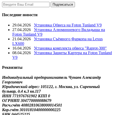
Последние новости
29.04.2026
Установка Обвеса на Foton Tunland V9
27.04.2026
Установка Алюминиевого Вкладыша на
Foton Tunland V9
21.04.2026
Установка Съёмного Фаркопа на Lexus
LX600
16.04.2026
Установка комплекта обвеса "Raprot-300"
08.04.2026
Установка Защиты Картера на Foton Tunland
V9
Реквизиты
Индивидуальный предприниматель Чунаев Александр
Георгиевич
Юридический адрес: 105122, г. Москва, ул. Сиреневый
бульвар, д.4 к.3 кв.117
ИНН 771976761902 КПП 0
ОГРНИП 304770000088679
Расч.счёт 40802810638000014501
Кор.счёт 30101810400000000225
БИК 044525225