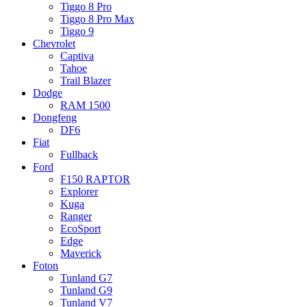
Tiggo 8 Pro
Tiggo 8 Pro Max
Tiggo 9
Chevrolet
Captiva
Tahoe
Trail Blazer
Dodge
RAM 1500
Dongfeng
DF6
Fiat
Fullback
Ford
F150 RAPTOR
Explorer
Kuga
Ranger
EcoSport
Edge
Maverick
Foton
Tunland G7
Tunland G9
Tunland V7