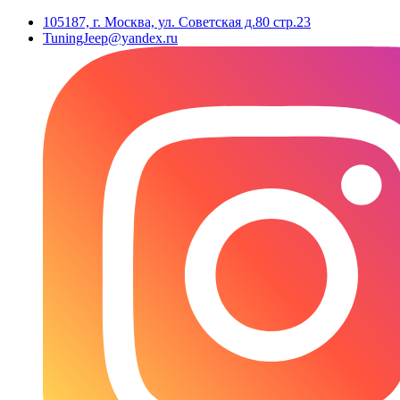
105187, г. Москва, ул. Советская д.80 стр.23
TuningJeep@yandex.ru