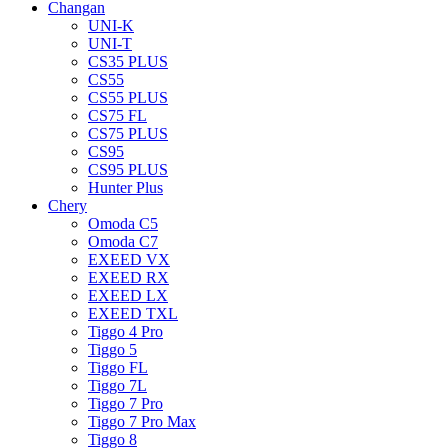
Changan
UNI-K
UNI-T
CS35 PLUS
CS55
CS55 PLUS
CS75 FL
CS75 PLUS
CS95
CS95 PLUS
Hunter Plus
Chery
Omoda C5
Omoda C7
EXEED VX
EXEED RX
EXEED LX
EXEED TXL
Tiggo 4 Pro
Tiggo 5
Tiggo FL
Tiggo 7L
Tiggo 7 Pro
Tiggo 7 Pro Max
Tiggo 8