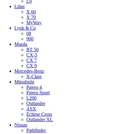
L9
Lifan
X 60
X 70
MyWay
Lynk & Co
08
900
Mazda
BT 50
CX-5
CX 7
CX 9
Mercedes-Benz
X-Class
Mitsubishi
Pajero 4
Pajero Sport
L200
Outlander
ASX
Eclipse Cross
Outlander XL
Nissan
Pathfinder