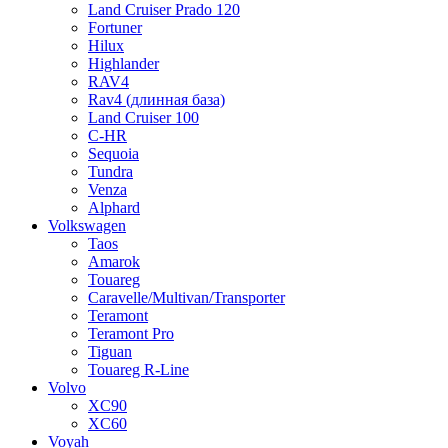
Land Cruiser Prado 120
Fortuner
Hilux
Highlander
RAV4
Rav4 (длинная база)
Land Cruiser 100
C-HR
Sequoia
Tundra
Venza
Alphard
Volkswagen
Taos
Amarok
Touareg
Caravelle/Multivan/Transporter
Teramont
Teramont Pro
Tiguan
Touareg R-Line
Volvo
XC90
XC60
Voyah