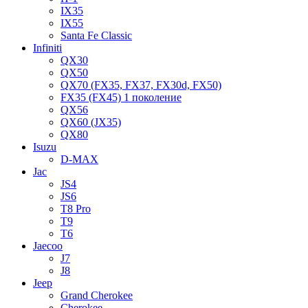
IX35
IX55
Santa Fe Classic
Infiniti
QX30
QX50
QX70 (FX35, FX37, FX30d, FX50)
FX35 (FX45) 1 поколение
QX56
QX60 (JX35)
QX80
Isuzu
D-MAX
Jac
JS4
JS6
T8 Pro
T9
T6
Jaecoo
J7
J8
Jeep
Grand Cherokee
Cherokee