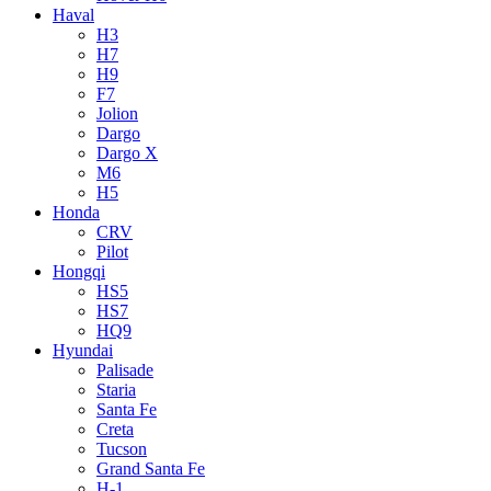
Haval
H3
H7
H9
F7
Jolion
Dargo
Dargo X
M6
H5
Honda
CRV
Pilot
Hongqi
HS5
HS7
HQ9
Hyundai
Palisade
Staria
Santa Fe
Creta
Tucson
Grand Santa Fe
H-1