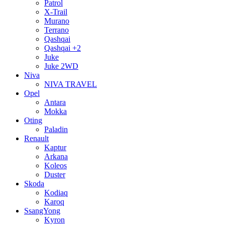
Patrol
X-Trail
Murano
Terrano
Qashqai
Qashqai +2
Juke
Juke 2WD
Niva
NIVA TRAVEL
Opel
Antara
Mokka
Oting
Paladin
Renault
Kaptur
Arkana
Koleos
Duster
Skoda
Kodiaq
Karoq
SsangYong
Kyron