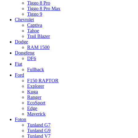
Tiggo 8 Pro
Tiggo 8 Pro Max
Tiggo 9
Chevrolet
Captiva
Tahoe
Trail Blazer
Dodge
RAM 1500
Dongfeng
DF6
Fiat
Fullback
Ford
F150 RAPTOR
Explorer
Kuga
Ranger
EcoSport
Edge
Maverick
Foton
Tunland G7
Tunland G9
Tunland V7