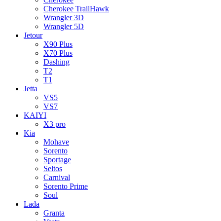
Cherokee TrailHawk
Wrangler 3D
Wrangler 5D
Jetour
X90 Plus
X70 Plus
Dashing
T2
T1
Jetta
VS5
VS7
KAIYI
X3 pro
Kia
Mohave
Sorento
Sportage
Seltos
Carnival
Sorento Prime
Soul
Lada
Granta