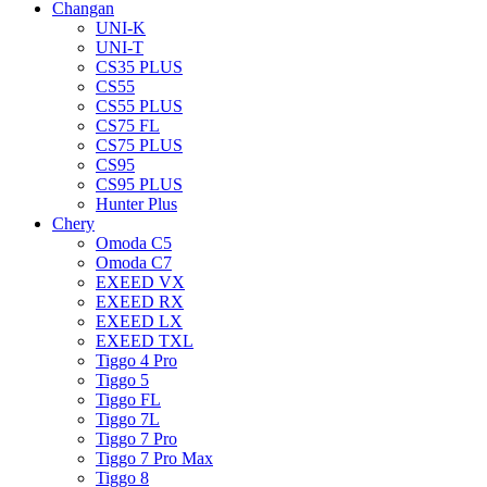
Changan
UNI-K
UNI-T
CS35 PLUS
CS55
CS55 PLUS
CS75 FL
CS75 PLUS
CS95
CS95 PLUS
Hunter Plus
Chery
Omoda C5
Omoda C7
EXEED VX
EXEED RX
EXEED LX
EXEED TXL
Tiggo 4 Pro
Tiggo 5
Tiggo FL
Tiggo 7L
Tiggo 7 Pro
Tiggo 7 Pro Max
Tiggo 8