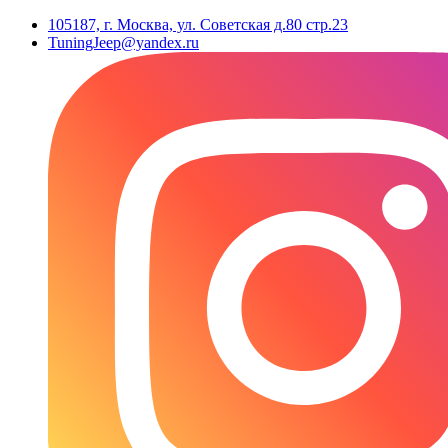
105187, г. Москва, ул. Советская д.80 стр.23
TuningJeep@yandex.ru