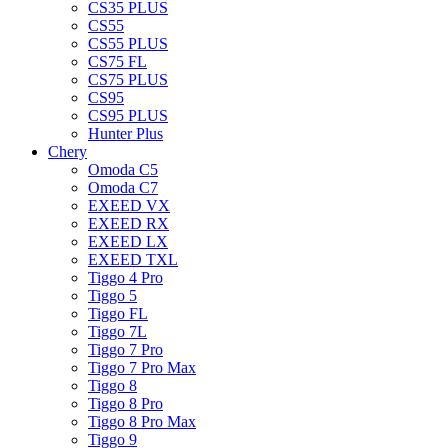
CS35 PLUS
CS55
CS55 PLUS
CS75 FL
CS75 PLUS
CS95
CS95 PLUS
Hunter Plus
Chery
Omoda C5
Omoda C7
EXEED VX
EXEED RX
EXEED LX
EXEED TXL
Tiggo 4 Pro
Tiggo 5
Tiggo FL
Tiggo 7L
Tiggo 7 Pro
Tiggo 7 Pro Max
Tiggo 8
Tiggo 8 Pro
Tiggo 8 Pro Max
Tiggo 9