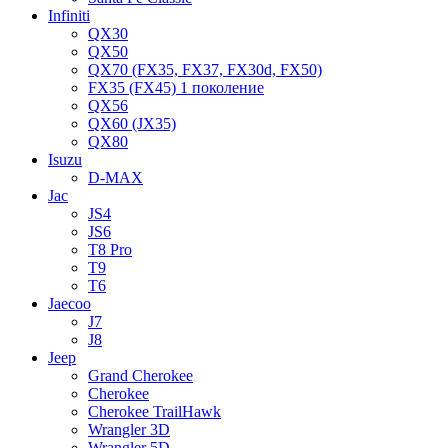
Infiniti
QX30
QX50
QX70 (FX35, FX37, FX30d, FX50)
FX35 (FX45) 1 поколение
QX56
QX60 (JX35)
QX80
Isuzu
D-MAX
Jac
JS4
JS6
T8 Pro
T9
T6
Jaecoo
J7
J8
Jeep
Grand Cherokee
Cherokee
Cherokee TrailHawk
Wrangler 3D
Wrangler 5D