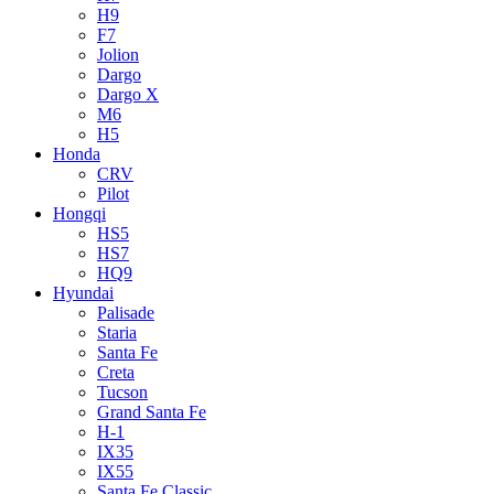
H9
F7
Jolion
Dargo
Dargo X
M6
H5
Honda
CRV
Pilot
Hongqi
HS5
HS7
HQ9
Hyundai
Palisade
Staria
Santa Fe
Creta
Tucson
Grand Santa Fe
H-1
IX35
IX55
Santa Fe Classic