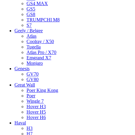
GS4 MAX
GS5
GS8
TRUMPCHI M8
S7
Geely / Belgee
Atlas
Coolray / X50
Tugella
Atlas Pro / X70
Emgrand X7
Monjaro
Genesis
GV70
GV80
Great Wall
Poer King Kong
Poer
Wingle 7
Hover H3
Hover H5
Hover H6
Haval
H3
H7