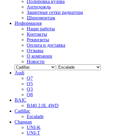
Полировка кузова
Антидождь
Защитные сетки радиатора
Шиномонтаж
Информация
Наши работы
Контакты
Реквизиты
Оплата и доставка
Отзывы
О компании
Новости
Audi
Q7
Q5
Q3
Q8
BAIC
BJ40 2.0L 4WD
Cadillac
Escalade
Changan
UNI-K
UNI-T