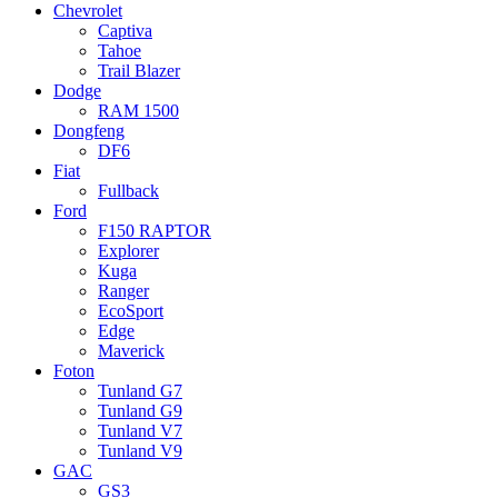
Chevrolet
Captiva
Tahoe
Trail Blazer
Dodge
RAM 1500
Dongfeng
DF6
Fiat
Fullback
Ford
F150 RAPTOR
Explorer
Kuga
Ranger
EcoSport
Edge
Maverick
Foton
Tunland G7
Tunland G9
Tunland V7
Tunland V9
GAC
GS3