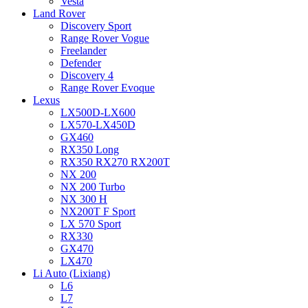
Vesta
Land Rover
Discovery Sport
Range Rover Vogue
Freelander
Defender
Discovery 4
Range Rover Evoque
Lexus
LX500D-LX600
LX570-LX450D
GX460
RX350 Long
RX350 RX270 RX200T
NX 200
NX 200 Turbo
NX 300 H
NX200T F Sport
LX 570 Sport
RX330
GX470
LX470
Li Auto (Lixiang)
L6
L7