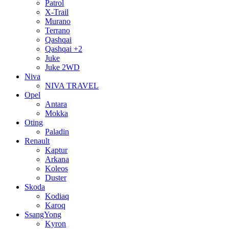
Patrol
X-Trail
Murano
Terrano
Qashqai
Qashqai +2
Juke
Juke 2WD
Niva
NIVA TRAVEL
Opel
Antara
Mokka
Oting
Paladin
Renault
Kaptur
Arkana
Koleos
Duster
Skoda
Kodiaq
Karoq
SsangYong
Kyron