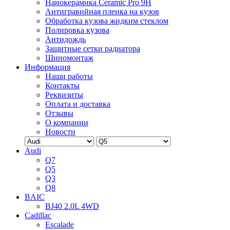
Нанокерамика Ceramic Pro 9H
Антигравийная пленка на кузов
Обработка кузова жидким стеклом
Полировка кузова
Антидождь
Защитные сетки радиатора
Шиномонтаж
Информация
Наши работы
Контакты
Реквизиты
Оплата и доставка
Отзывы
О компании
Новости
Audi
Q7
Q5
Q3
Q8
BAIC
BJ40 2.0L 4WD
Cadillac
Escalade