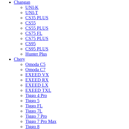
Changan
UNI-K
UNI-T
CS35 PLUS
CS55
CS55 PLUS
CS75 FL
CS75 PLUS
CS95
CS95 PLUS
Hunter Plus
Chery
Omoda C5
Omoda C7
EXEED VX
EXEED RX
EXEED LX
EXEED TXL
Tiggo 4 Pro
Tiggo 5
Tiggo FL
Tiggo 7L
Tiggo 7 Pro
Tiggo 7 Pro Max
Tiggo 8