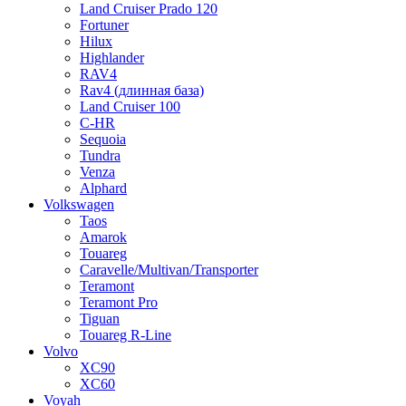
Land Cruiser Prado 120
Fortuner
Hilux
Highlander
RAV4
Rav4 (длинная база)
Land Cruiser 100
C-HR
Sequoia
Tundra
Venza
Alphard
Volkswagen
Taos
Amarok
Touareg
Caravelle/Multivan/Transporter
Teramont
Teramont Pro
Tiguan
Touareg R-Line
Volvo
XC90
XC60
Voyah