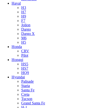
Haval
H3
H7
H9
F7
Jolion
Dargo
Dargo X
M6
H5
Honda
CRV
Pilot
Hongqi
HS5
HS7
HQ9
Hyundai
Palisade
Staria
Santa Fe
Creta
Tucson
Grand Santa Fe
H-1