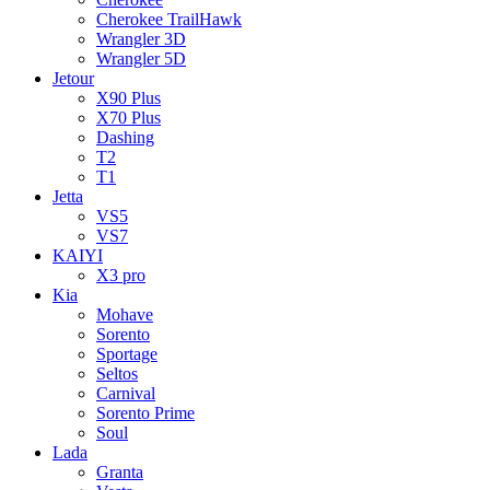
Cherokee TrailHawk
Wrangler 3D
Wrangler 5D
Jetour
X90 Plus
X70 Plus
Dashing
T2
T1
Jetta
VS5
VS7
KAIYI
X3 pro
Kia
Mohave
Sorento
Sportage
Seltos
Carnival
Sorento Prime
Soul
Lada
Granta