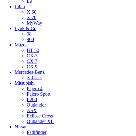
L9
Lifan
X 60
X 70
MyWay
Lynk & Co
08
900
Mazda
BT 50
CX-5
CX 7
CX 9
Mercedes-Benz
X-Class
Mitsubishi
Pajero 4
Pajero Sport
L200
Outlander
ASX
Eclipse Cross
Outlander XL
Nissan
Pathfinder