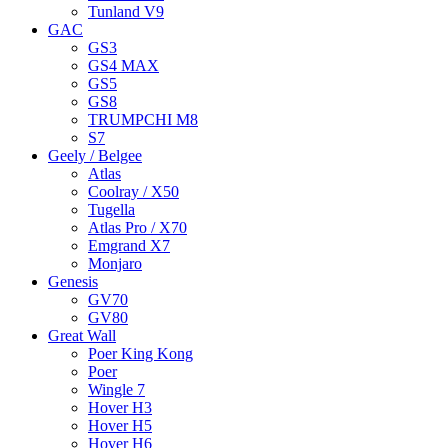
Tunland V9
GAC
GS3
GS4 MAX
GS5
GS8
TRUMPCHI M8
S7
Geely / Belgee
Atlas
Coolray / X50
Tugella
Atlas Pro / X70
Emgrand X7
Monjaro
Genesis
GV70
GV80
Great Wall
Poer King Kong
Poer
Wingle 7
Hover H3
Hover H5
Hover H6