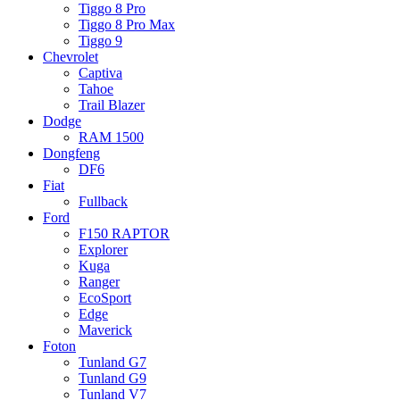
Tiggo 8 Pro
Tiggo 8 Pro Max
Tiggo 9
Chevrolet
Captiva
Tahoe
Trail Blazer
Dodge
RAM 1500
Dongfeng
DF6
Fiat
Fullback
Ford
F150 RAPTOR
Explorer
Kuga
Ranger
EcoSport
Edge
Maverick
Foton
Tunland G7
Tunland G9
Tunland V7