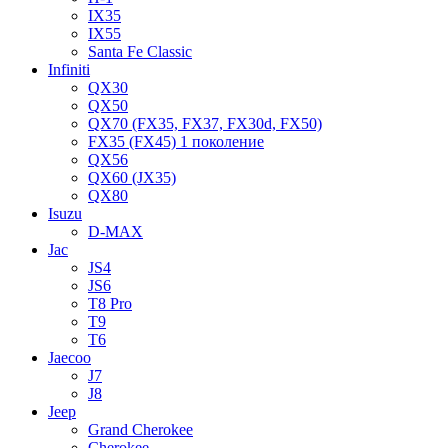
IX35
IX55
Santa Fe Classic
Infiniti
QX30
QX50
QX70 (FX35, FX37, FX30d, FX50)
FX35 (FX45) 1 поколение
QX56
QX60 (JX35)
QX80
Isuzu
D-MAX
Jac
JS4
JS6
T8 Pro
T9
T6
Jaecoo
J7
J8
Jeep
Grand Cherokee
Cherokee