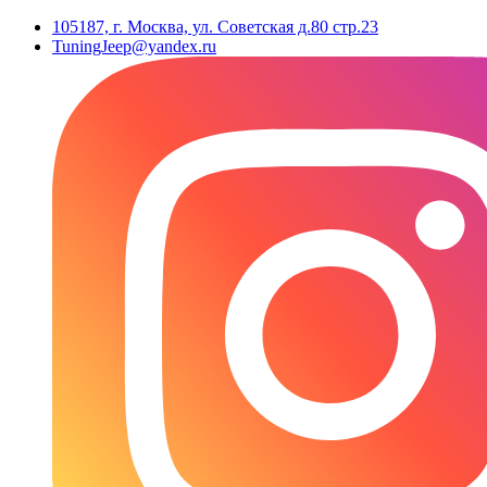
105187, г. Москва, ул. Советская д.80 стр.23
TuningJeep@yandex.ru