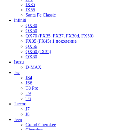
IX35
IX55
Santa Fe Classic
Infiniti
QX30
QX50
QX70 (FX35, FX37, FX30d, FX50)
FX35 (FX45) 1 поколение
QX56
QX60 (JX35)
QX80
Isuzu
D-MAX
Jac
JS4
JS6
T8 Pro
T9
T6
Jaecoo
J7
J8
Jeep
Grand Cherokee
Cherokee