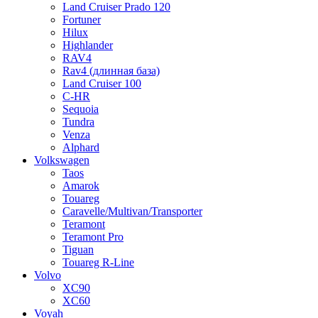
Land Cruiser Prado 120
Fortuner
Hilux
Highlander
RAV4
Rav4 (длинная база)
Land Cruiser 100
C-HR
Sequoia
Tundra
Venza
Alphard
Volkswagen
Taos
Amarok
Touareg
Caravelle/Multivan/Transporter
Teramont
Teramont Pro
Tiguan
Touareg R-Line
Volvo
XC90
XC60
Voyah