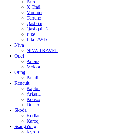
Patrol
X-Trail
Murano
Terrano
Qashqai
Qashqai +2
Juke
Juke 2WD
Niva
NIVA TRAVEL
Opel
Antara
Mokka
Oting
Paladin
Renault
Kaptur
Arkana
Koleos
Duster
Skoda
Kodiaq
Karoq
SsangYong
Kyron