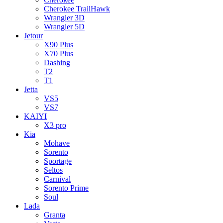
Cherokee TrailHawk
Wrangler 3D
Wrangler 5D
Jetour
X90 Plus
X70 Plus
Dashing
T2
T1
Jetta
VS5
VS7
KAIYI
X3 pro
Kia
Mohave
Sorento
Sportage
Seltos
Carnival
Sorento Prime
Soul
Lada
Granta