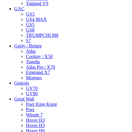
Tunland V9
GAC
GS3
GS4 MAX
GS5
GS8
TRUMPCHI M8
S7
Geely / Belgee
Atlas
Coolray / X50
Tugella
Atlas Pro / X70
Emgrand X7
Monjaro
Genesis
GV70
GV80
Great Wall
Poer King Kong
Poer
Wingle 7
Hover H3
Hover H5
Hover H6