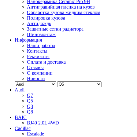
Нанокерамика Ceramic Pro 9H
Антигравийная пленка на кузов
Обработка кузова жидким стеклом
Полировка кузова
Антидождь
Защитные сетки радиатора
Шиномонтаж
Информация
Наши работы
Контакты
Реквизиты
Оплата и доставка
Отзывы
О компании
Новости
Audi
Q7
Q5
Q3
Q8
BAIC
BJ40 2.0L 4WD
Cadillac
Escalade