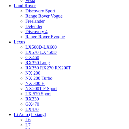
Vesta
Land Rover
Discovery Sport
Range Rover Vogue
Freelander
Defender
Discovery 4
Range Rover Evoque
Lexus
LX500D-LX600
LX570-LX450D
GX460
RX350 Long
RX350 RX270 RX200T
NX 200
NX 200 Turbo
NX 300 H
NX200T F Sport
LX 570 Sport
RX330
GX470
LX470
Li Auto (Lixiang)
L6
L7