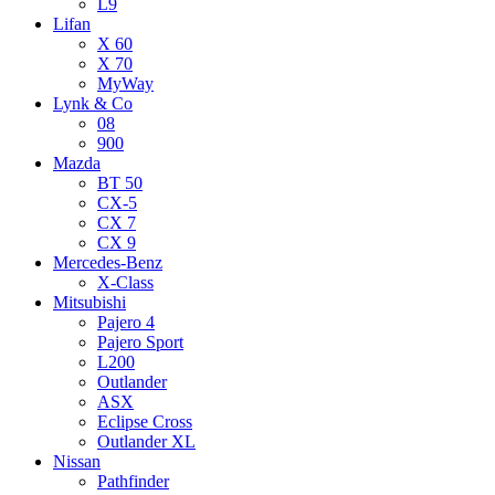
L9
Lifan
X 60
X 70
MyWay
Lynk & Co
08
900
Mazda
BT 50
CX-5
CX 7
CX 9
Mercedes-Benz
X-Class
Mitsubishi
Pajero 4
Pajero Sport
L200
Outlander
ASX
Eclipse Cross
Outlander XL
Nissan
Pathfinder