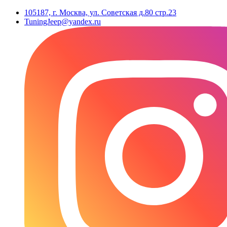
105187, г. Москва, ул. Советская д.80 стр.23
TuningJeep@yandex.ru