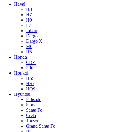
Haval
H3
H7
H9
F7
Jolion
Dargo
Dargo X
M6
H5
Honda
CRV
Pilot
Hongqi
HS5
HS7
HQ9
Hyundai
Palisade
Staria
Santa Fe
Creta
Tucson
Grand Santa Fe
H-1