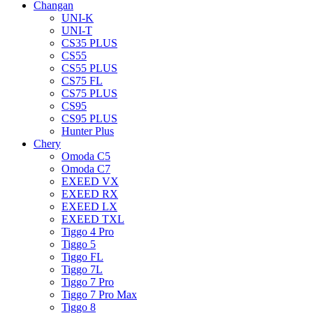
Changan
UNI-K
UNI-T
CS35 PLUS
CS55
CS55 PLUS
CS75 FL
CS75 PLUS
CS95
CS95 PLUS
Hunter Plus
Chery
Omoda C5
Omoda C7
EXEED VX
EXEED RX
EXEED LX
EXEED TXL
Tiggo 4 Pro
Tiggo 5
Tiggo FL
Tiggo 7L
Tiggo 7 Pro
Tiggo 7 Pro Max
Tiggo 8