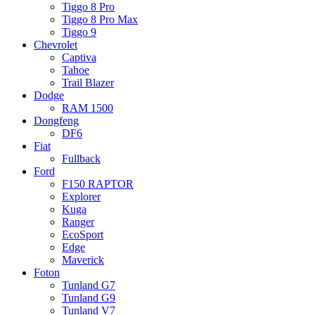
Tiggo 8 Pro
Tiggo 8 Pro Max
Tiggo 9
Chevrolet
Captiva
Tahoe
Trail Blazer
Dodge
RAM 1500
Dongfeng
DF6
Fiat
Fullback
Ford
F150 RAPTOR
Explorer
Kuga
Ranger
EcoSport
Edge
Maverick
Foton
Tunland G7
Tunland G9
Tunland V7