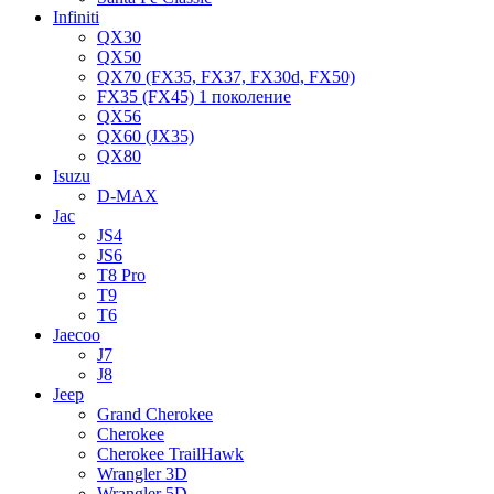
Infiniti
QX30
QX50
QX70 (FX35, FX37, FX30d, FX50)
FX35 (FX45) 1 поколение
QX56
QX60 (JX35)
QX80
Isuzu
D-MAX
Jac
JS4
JS6
T8 Pro
T9
T6
Jaecoo
J7
J8
Jeep
Grand Cherokee
Cherokee
Cherokee TrailHawk
Wrangler 3D
Wrangler 5D