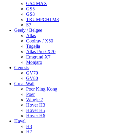
GS4 MAX
GS5
GS8
TRUMPCHI M8
S7
Geely / Belgee
Atlas
Coolray / X50
Tugella
Atlas Pro / X70
Emgrand X7
Monjaro
Genesis
GV70
GV80
Great Wall
Poer King Kong
Poer
Wingle 7
Hover H3
Hover H5
Hover H6
Haval
H3
H7