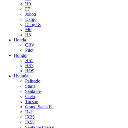
H9
F7
Jolion
Dargo
Dargo X
M6
H5
Honda
CRV
Pilot
Hongqi
HS5
HS7
HQ9
Hyundai
Palisade
Staria
Santa Fe
Creta
Tucson
Grand Santa Fe
H-1
IX35
IX55
Santa Fe Classic