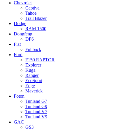
Chevrolet
Captiva
Tahoe
Trail Blazer
Dodge
RAM 1500
Dongfeng
DF6
Fiat
Fullback
Ford
F150 RAPTOR
Explorer
Kuga
Ranger
EcoSport
Edge
Maverick
Foton
Tunland G7
Tunland G9
Tunland V7
Tunland V9
GAC
GS3