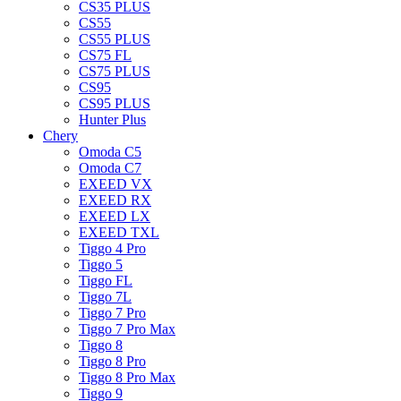
CS35 PLUS
CS55
CS55 PLUS
CS75 FL
CS75 PLUS
CS95
CS95 PLUS
Hunter Plus
Chery
Omoda C5
Omoda C7
EXEED VX
EXEED RX
EXEED LX
EXEED TXL
Tiggo 4 Pro
Tiggo 5
Tiggo FL
Tiggo 7L
Tiggo 7 Pro
Tiggo 7 Pro Max
Tiggo 8
Tiggo 8 Pro
Tiggo 8 Pro Max
Tiggo 9