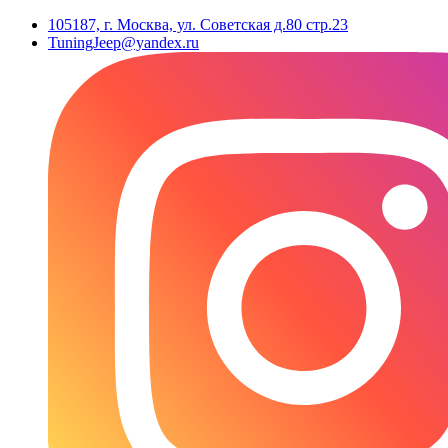
105187, г. Москва, ул. Советская д.80 стр.23
TuningJeep@yandex.ru