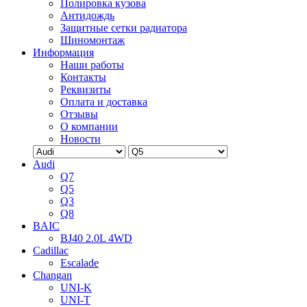
Полировка кузова
Антидождь
Защитные сетки радиатора
Шиномонтаж
Информация
Наши работы
Контакты
Реквизиты
Оплата и доставка
Отзывы
О компании
Новости
Audi
Q7
Q5
Q3
Q8
BAIC
BJ40 2.0L 4WD
Cadillac
Escalade
Changan
UNI-K
UNI-T