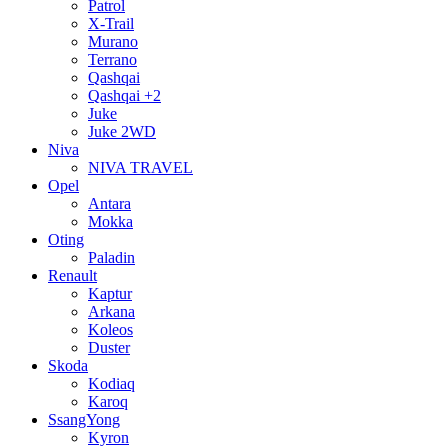
Patrol
X-Trail
Murano
Terrano
Qashqai
Qashqai +2
Juke
Juke 2WD
Niva
NIVA TRAVEL
Opel
Antara
Mokka
Oting
Paladin
Renault
Kaptur
Arkana
Koleos
Duster
Skoda
Kodiaq
Karoq
SsangYong
Kyron