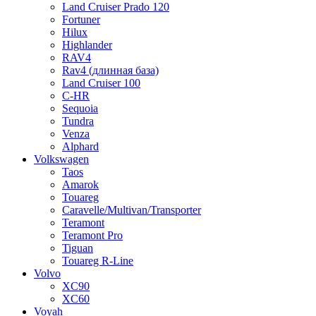
Land Cruiser Prado 120
Fortuner
Hilux
Highlander
RAV4
Rav4 (длинная база)
Land Cruiser 100
C-HR
Sequoia
Tundra
Venza
Alphard
Volkswagen
Taos
Amarok
Touareg
Caravelle/Multivan/Transporter
Teramont
Teramont Pro
Tiguan
Touareg R-Line
Volvo
XC90
XC60
Voyah