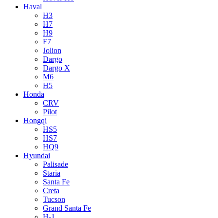
Haval
H3
H7
H9
F7
Jolion
Dargo
Dargo X
M6
H5
Honda
CRV
Pilot
Hongqi
HS5
HS7
HQ9
Hyundai
Palisade
Staria
Santa Fe
Creta
Tucson
Grand Santa Fe
H-1