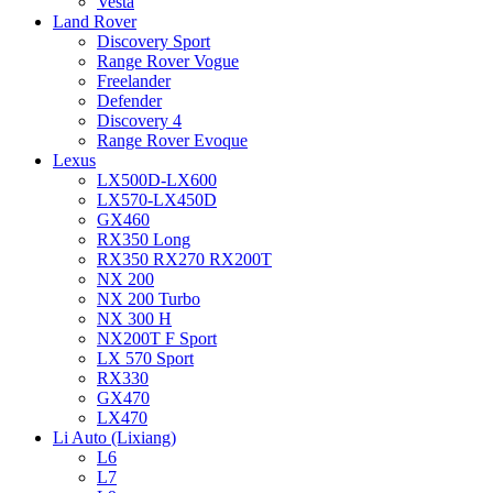
Vesta
Land Rover
Discovery Sport
Range Rover Vogue
Freelander
Defender
Discovery 4
Range Rover Evoque
Lexus
LX500D-LX600
LX570-LX450D
GX460
RX350 Long
RX350 RX270 RX200T
NX 200
NX 200 Turbo
NX 300 H
NX200T F Sport
LX 570 Sport
RX330
GX470
LX470
Li Auto (Lixiang)
L6
L7