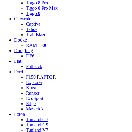
Tiggo 8 Pro
Tiggo 8 Pro Max
Tiggo 9
Chevrolet
Captiva
Tahoe
Trail Blazer
Dodge
RAM 1500
Dongfeng
DF6
Fiat
Fullback
Ford
F150 RAPTOR
Explorer
Kuga
Ranger
EcoSport
Edge
Maverick
Foton
Tunland G7
Tunland G9
Tunland V7