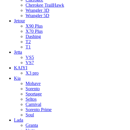
Cherokee TrailHawk
Wrangler 3D
Wrangler 5D
Jetour
X90 Plus
X70 Plus
Dashing
T2
T1
Jetta
VS5
VS7
KAIYI
X3 pro
Kia
Mohave
Sorento
Sportage
Seltos
Carnival
Sorento Prime
Soul
Lada
Granta