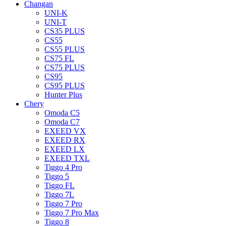
Changan
UNI-K
UNI-T
CS35 PLUS
CS55
CS55 PLUS
CS75 FL
CS75 PLUS
CS95
CS95 PLUS
Hunter Plus
Chery
Omoda C5
Omoda C7
EXEED VX
EXEED RX
EXEED LX
EXEED TXL
Tiggo 4 Pro
Tiggo 5
Tiggo FL
Tiggo 7L
Tiggo 7 Pro
Tiggo 7 Pro Max
Tiggo 8