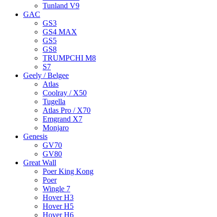
Tunland V9
GAC
GS3
GS4 MAX
GS5
GS8
TRUMPCHI M8
S7
Geely / Belgee
Atlas
Coolray / X50
Tugella
Atlas Pro / X70
Emgrand X7
Monjaro
Genesis
GV70
GV80
Great Wall
Poer King Kong
Poer
Wingle 7
Hover H3
Hover H5
Hover H6