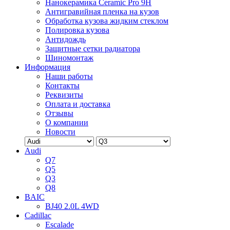
Нанокерамика Ceramic Pro 9H
Антигравийная пленка на кузов
Обработка кузова жидким стеклом
Полировка кузова
Антидождь
Защитные сетки радиатора
Шиномонтаж
Информация
Наши работы
Контакты
Реквизиты
Оплата и доставка
Отзывы
О компании
Новости
Audi
Q7
Q5
Q3
Q8
BAIC
BJ40 2.0L 4WD
Cadillac
Escalade