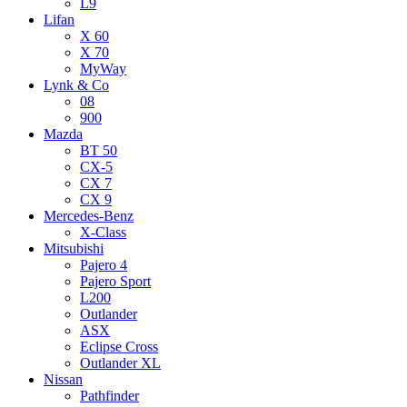
L9
Lifan
X 60
X 70
MyWay
Lynk & Co
08
900
Mazda
BT 50
CX-5
CX 7
CX 9
Mercedes-Benz
X-Class
Mitsubishi
Pajero 4
Pajero Sport
L200
Outlander
ASX
Eclipse Cross
Outlander XL
Nissan
Pathfinder