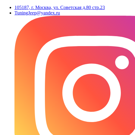
105187, г. Москва, ул. Советская д.80 стр.23
TuningJeep@yandex.ru