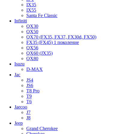
IX35
IX55
Santa Fe Classic
Infiniti
QX30
QX50
QX70 (FX35, FX37, FX30d, FX50)
FX35 (FX45) 1 поколение
QX56
QX60 (JX35)
QX80
Isuzu
D-MAX
Jac
JS4
JS6
T8 Pro
T9
T6
Jaecoo
J7
J8
Jeep
Grand Cherokee
Cherokee