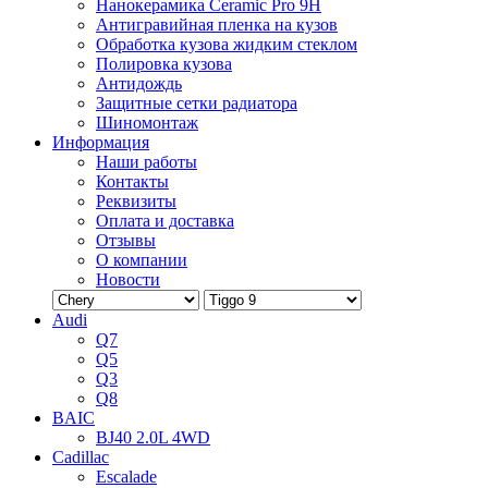
Нанокерамика Ceramic Pro 9H
Антигравийная пленка на кузов
Обработка кузова жидким стеклом
Полировка кузова
Антидождь
Защитные сетки радиатора
Шиномонтаж
Информация
Наши работы
Контакты
Реквизиты
Оплата и доставка
Отзывы
О компании
Новости
Audi
Q7
Q5
Q3
Q8
BAIC
BJ40 2.0L 4WD
Cadillac
Escalade