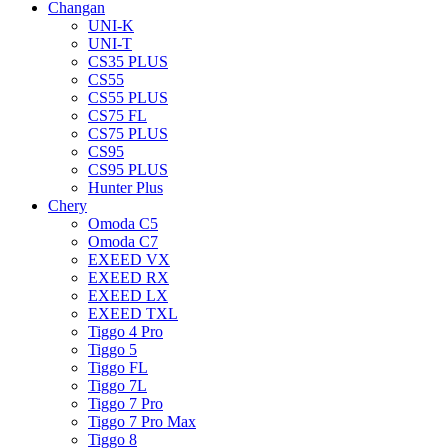
Changan
UNI-K
UNI-T
CS35 PLUS
CS55
CS55 PLUS
CS75 FL
CS75 PLUS
CS95
CS95 PLUS
Hunter Plus
Chery
Omoda C5
Omoda C7
EXEED VX
EXEED RX
EXEED LX
EXEED TXL
Tiggo 4 Pro
Tiggo 5
Tiggo FL
Tiggo 7L
Tiggo 7 Pro
Tiggo 7 Pro Max
Tiggo 8