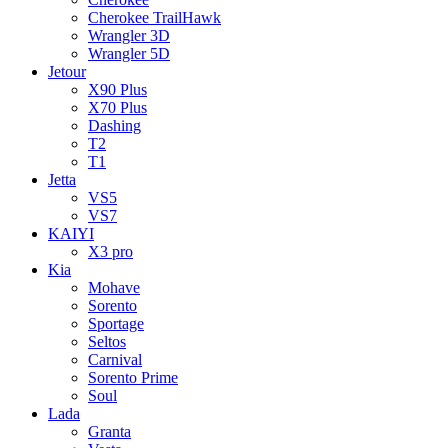
Cherokee TrailHawk
Wrangler 3D
Wrangler 5D
Jetour
X90 Plus
X70 Plus
Dashing
T2
T1
Jetta
VS5
VS7
KAIYI
X3 pro
Kia
Mohave
Sorento
Sportage
Seltos
Carnival
Sorento Prime
Soul
Lada
Granta