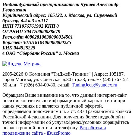
Индивидуальный предприниматель Чунаев Александр
Георгиевич
Юридический адрес: 105122, г. Москва, ул. Сиреневый
бульвар, д.4 к.3 кв.117
ИНН 771976761902 КПП 0
ОГРНИП 304770000088679
Расч.счёт 40802810638000014501
Кор.счёт 30101810400000000225
БИК 044525225
в ОАО “Сбербанк России” г. Москва
2005-2026 © Компания "ТиДжей-Тюнинг" | Адрес: 105187,
город Москва, ул. Советская д.80 стр.23, тел.:+7 (495) 767-52-
50 или +7 (926) 604-00-80, e-mail:
TuningJeep@yandex.ru
|
Обращаем Ваше внимание на то, что данный интернет-сайт
носит исключительно информационный характер и ни при
каких условиях не является публичной офертой,
определяемой положениями ч. 2 ст. 437 Гражданского кодекса
Российской Федерации. Для получения более подробной и
точной информации об услугах/ценах/условиях обращайтесь
по электронной почте или телефону.
Разработка и
продвижение сайта - iBuzzPromo