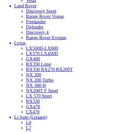
Vesta
Land Rover
Discovery Sport
Range Rover Vogue
Freelander
Defender
Discovery 4
Range Rover Evoque
Lexus
LX500D-LX600
LX570-LX450D
GX460
RX350 Long
RX350 RX270 RX200T
NX 200
NX 200 Turbo
NX 300 H
NX200T F Sport
LX 570 Sport
RX330
GX470
LX470
Li Auto (Lixiang)
L6
L7