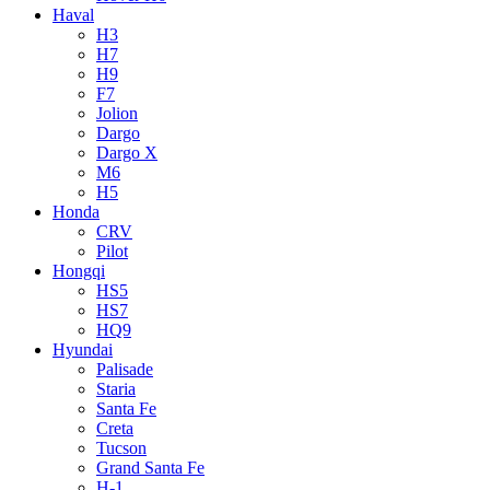
Haval
H3
H7
H9
F7
Jolion
Dargo
Dargo X
M6
H5
Honda
CRV
Pilot
Hongqi
HS5
HS7
HQ9
Hyundai
Palisade
Staria
Santa Fe
Creta
Tucson
Grand Santa Fe
H-1