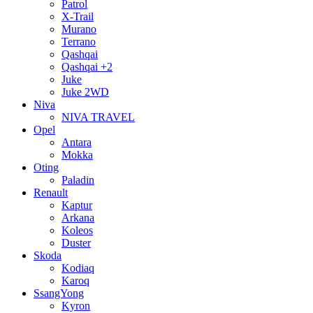
Patrol
X-Trail
Murano
Terrano
Qashqai
Qashqai +2
Juke
Juke 2WD
Niva
NIVA TRAVEL
Opel
Antara
Mokka
Oting
Paladin
Renault
Kaptur
Arkana
Koleos
Duster
Skoda
Kodiaq
Karoq
SsangYong
Kyron