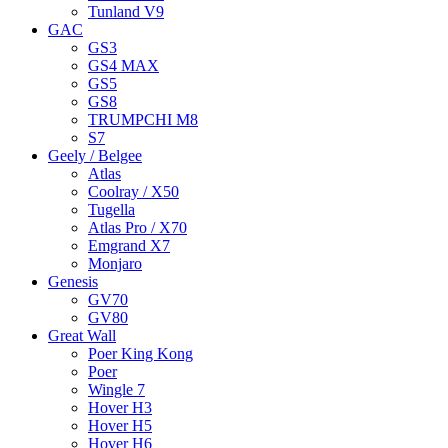
Tunland V9
GAC
GS3
GS4 MAX
GS5
GS8
TRUMPCHI M8
S7
Geely / Belgee
Atlas
Coolray / X50
Tugella
Atlas Pro / X70
Emgrand X7
Monjaro
Genesis
GV70
GV80
Great Wall
Poer King Kong
Poer
Wingle 7
Hover H3
Hover H5
Hover H6