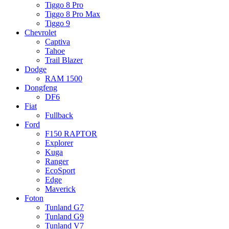
Tiggo 8 Pro
Tiggo 8 Pro Max
Tiggo 9
Chevrolet
Captiva
Tahoe
Trail Blazer
Dodge
RAM 1500
Dongfeng
DF6
Fiat
Fullback
Ford
F150 RAPTOR
Explorer
Kuga
Ranger
EcoSport
Edge
Maverick
Foton
Tunland G7
Tunland G9
Tunland V7