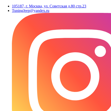
105187, г. Москва, ул. Советская д.80 стр.23
TuningJeep@yandex.ru