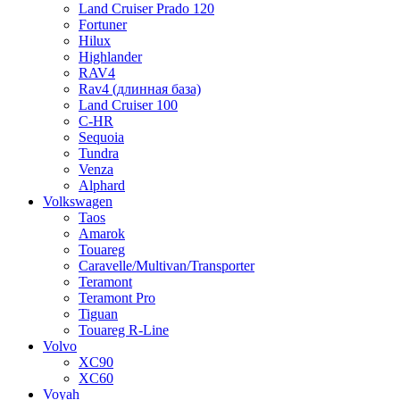
Land Cruiser Prado 120
Fortuner
Hilux
Highlander
RAV4
Rav4 (длинная база)
Land Cruiser 100
C-HR
Sequoia
Tundra
Venza
Alphard
Volkswagen
Taos
Amarok
Touareg
Caravelle/Multivan/Transporter
Teramont
Teramont Pro
Tiguan
Touareg R-Line
Volvo
XC90
XC60
Voyah