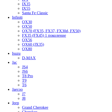
IX35
IX55
Santa Fe Classic
Infiniti
QX30
QX50
QX70 (FX35, FX37, FX30d, FX50)
FX35 (FX45) 1 поколение
QX56
QX60 (JX35)
QX80
Isuzu
D-MAX
Jac
JS4
JS6
T8 Pro
T9
T6
Jaecoo
J7
J8
Jeep
Grand Cherokee
Cherokee