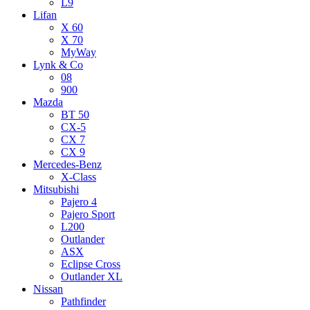
L9
Lifan
X 60
X 70
MyWay
Lynk & Co
08
900
Mazda
BT 50
CX-5
CX 7
CX 9
Mercedes-Benz
X-Class
Mitsubishi
Pajero 4
Pajero Sport
L200
Outlander
ASX
Eclipse Cross
Outlander XL
Nissan
Pathfinder