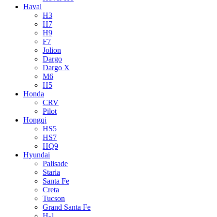
Haval
H3
H7
H9
F7
Jolion
Dargo
Dargo X
M6
H5
Honda
CRV
Pilot
Hongqi
HS5
HS7
HQ9
Hyundai
Palisade
Staria
Santa Fe
Creta
Tucson
Grand Santa Fe
H-1