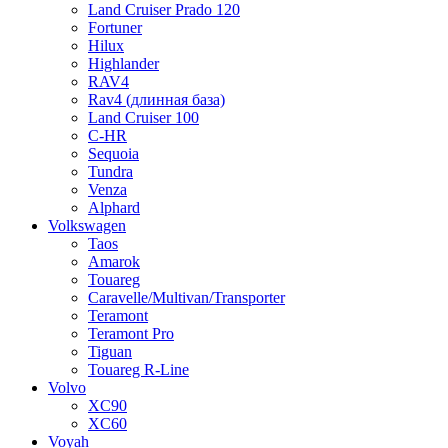
Land Cruiser Prado 120
Fortuner
Hilux
Highlander
RAV4
Rav4 (длинная база)
Land Cruiser 100
C-HR
Sequoia
Tundra
Venza
Alphard
Volkswagen
Taos
Amarok
Touareg
Caravelle/Multivan/Transporter
Teramont
Teramont Pro
Tiguan
Touareg R-Line
Volvo
XC90
XC60
Voyah