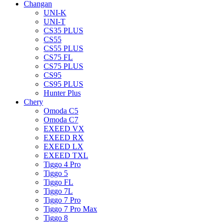
Changan
UNI-K
UNI-T
CS35 PLUS
CS55
CS55 PLUS
CS75 FL
CS75 PLUS
CS95
CS95 PLUS
Hunter Plus
Chery
Omoda C5
Omoda C7
EXEED VX
EXEED RX
EXEED LX
EXEED TXL
Tiggo 4 Pro
Tiggo 5
Tiggo FL
Tiggo 7L
Tiggo 7 Pro
Tiggo 7 Pro Max
Tiggo 8