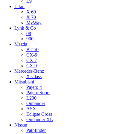
L9
Lifan
X 60
X 70
MyWay
Lynk & Co
08
900
Mazda
BT 50
CX-5
CX 7
CX 9
Mercedes-Benz
X-Class
Mitsubishi
Pajero 4
Pajero Sport
L200
Outlander
ASX
Eclipse Cross
Outlander XL
Nissan
Pathfinder