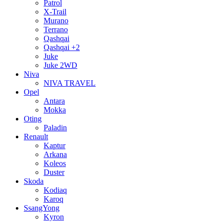
Patrol
X-Trail
Murano
Terrano
Qashqai
Qashqai +2
Juke
Juke 2WD
Niva
NIVA TRAVEL
Opel
Antara
Mokka
Oting
Paladin
Renault
Kaptur
Arkana
Koleos
Duster
Skoda
Kodiaq
Karoq
SsangYong
Kyron