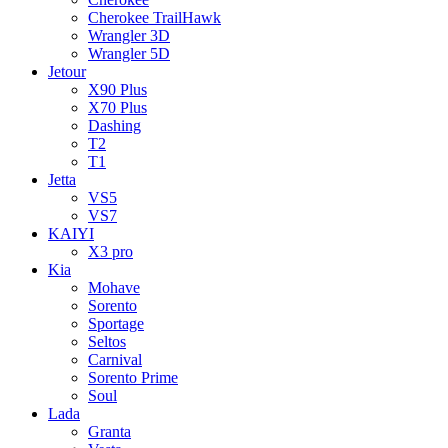
Cherokee TrailHawk
Wrangler 3D
Wrangler 5D
Jetour
X90 Plus
X70 Plus
Dashing
T2
T1
Jetta
VS5
VS7
KAIYI
X3 pro
Kia
Mohave
Sorento
Sportage
Seltos
Carnival
Sorento Prime
Soul
Lada
Granta