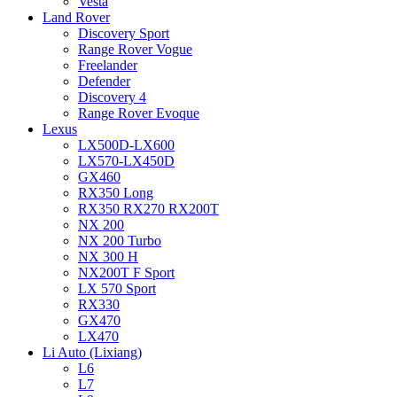
Vesta
Land Rover
Discovery Sport
Range Rover Vogue
Freelander
Defender
Discovery 4
Range Rover Evoque
Lexus
LX500D-LX600
LX570-LX450D
GX460
RX350 Long
RX350 RX270 RX200T
NX 200
NX 200 Turbo
NX 300 H
NX200T F Sport
LX 570 Sport
RX330
GX470
LX470
Li Auto (Lixiang)
L6
L7