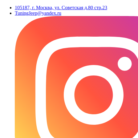
105187, г. Москва, ул. Советская д.80 стр.23
TuningJeep@yandex.ru