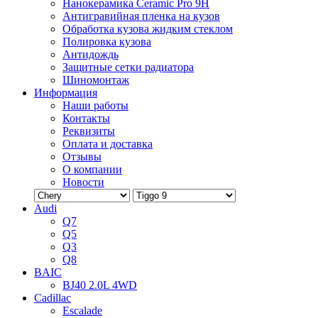
Нанокерамика Ceramic Pro 9H
Антигравийная пленка на кузов
Обработка кузова жидким стеклом
Полировка кузова
Антидождь
Защитные сетки радиатора
Шиномонтаж
Информация
Наши работы
Контакты
Реквизиты
Оплата и доставка
Отзывы
О компании
Новости
Audi
Q7
Q5
Q3
Q8
BAIC
BJ40 2.0L 4WD
Cadillac
Escalade