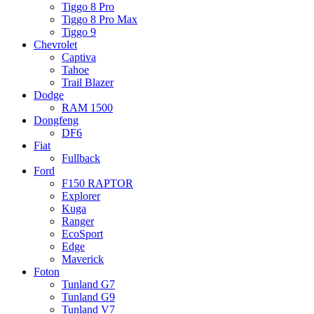
Tiggo 8 Pro
Tiggo 8 Pro Max
Tiggo 9
Chevrolet
Captiva
Tahoe
Trail Blazer
Dodge
RAM 1500
Dongfeng
DF6
Fiat
Fullback
Ford
F150 RAPTOR
Explorer
Kuga
Ranger
EcoSport
Edge
Maverick
Foton
Tunland G7
Tunland G9
Tunland V7