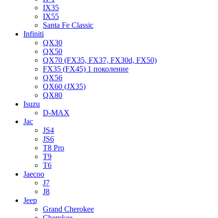
IX35
IX55
Santa Fe Classic
Infiniti
QX30
QX50
QX70 (FX35, FX37, FX30d, FX50)
FX35 (FX45) 1 поколение
QX56
QX60 (JX35)
QX80
Isuzu
D-MAX
Jac
JS4
JS6
T8 Pro
T9
T6
Jaecoo
J7
J8
Jeep
Grand Cherokee
Cherokee