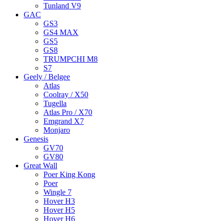
Tunland V9
GAC
GS3
GS4 MAX
GS5
GS8
TRUMPCHI M8
S7
Geely / Belgee
Atlas
Coolray / X50
Tugella
Atlas Pro / X70
Emgrand X7
Monjaro
Genesis
GV70
GV80
Great Wall
Poer King Kong
Poer
Wingle 7
Hover H3
Hover H5
Hover H6