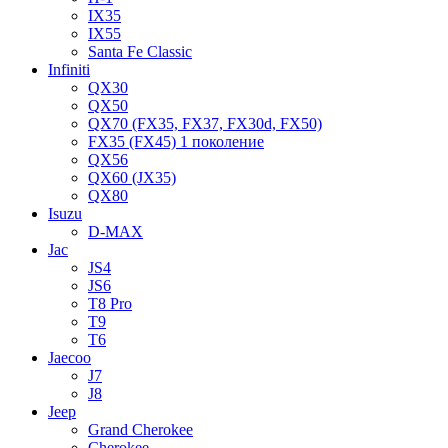
IX35
IX55
Santa Fe Classic
Infiniti
QX30
QX50
QX70 (FX35, FX37, FX30d, FX50)
FX35 (FX45) 1 поколение
QX56
QX60 (JX35)
QX80
Isuzu
D-MAX
Jac
JS4
JS6
T8 Pro
T9
T6
Jaecoo
J7
J8
Jeep
Grand Cherokee
Cherokee