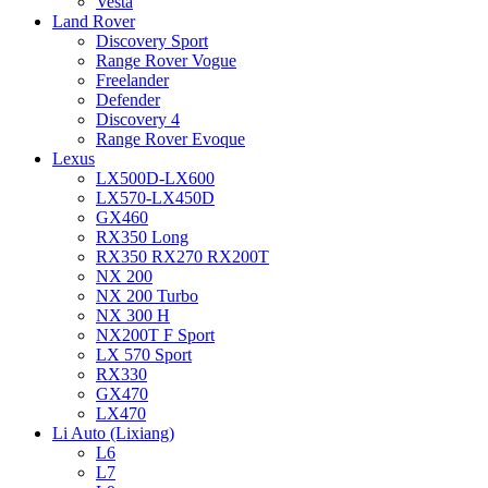
Vesta
Land Rover
Discovery Sport
Range Rover Vogue
Freelander
Defender
Discovery 4
Range Rover Evoque
Lexus
LX500D-LX600
LX570-LX450D
GX460
RX350 Long
RX350 RX270 RX200T
NX 200
NX 200 Turbo
NX 300 H
NX200T F Sport
LX 570 Sport
RX330
GX470
LX470
Li Auto (Lixiang)
L6
L7