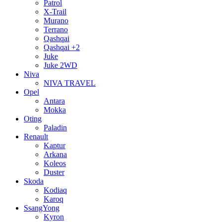
Patrol
X-Trail
Murano
Terrano
Qashqai
Qashqai +2
Juke
Juke 2WD
Niva
NIVA TRAVEL
Opel
Antara
Mokka
Oting
Paladin
Renault
Kaptur
Arkana
Koleos
Duster
Skoda
Kodiaq
Karoq
SsangYong
Kyron