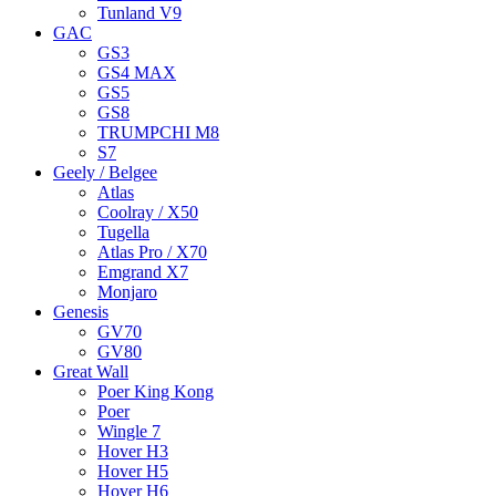
Tunland V9
GAC
GS3
GS4 MAX
GS5
GS8
TRUMPCHI M8
S7
Geely / Belgee
Atlas
Coolray / X50
Tugella
Atlas Pro / X70
Emgrand X7
Monjaro
Genesis
GV70
GV80
Great Wall
Poer King Kong
Poer
Wingle 7
Hover H3
Hover H5
Hover H6