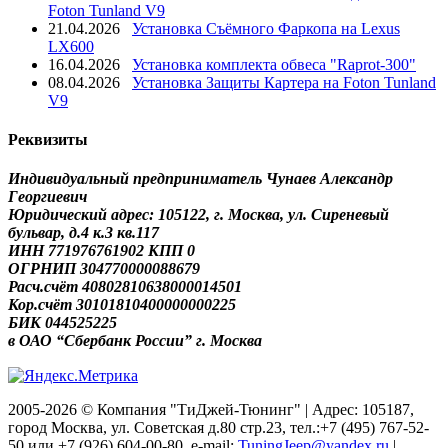
Foton Tunland V9
21.04.2026
Установка Съёмного Фаркопа на Lexus
LX600
16.04.2026
Установка комплекта обвеса "Raprot-300"
08.04.2026
Установка Защиты Картера на Foton Tunland
V9
Реквизиты
Индивидуальный предприниматель Чунаев Александр
Георгиевич
Юридический адрес: 105122, г. Москва, ул. Сиреневый
бульвар, д.4 к.3 кв.117
ИНН 771976761902 КПП 0
ОГРНИП 304770000088679
Расч.счёт 40802810638000014501
Кор.счёт 30101810400000000225
БИК 044525225
в ОАО “Сбербанк России” г. Москва
2005-2026 © Компания "ТиДжей-Тюнинг" | Адрес: 105187,
город Москва, ул. Советская д.80 стр.23, тел.:+7 (495) 767-52-
50 или +7 (926) 604-00-80, e-mail:
TuningJeep@yandex.ru
|