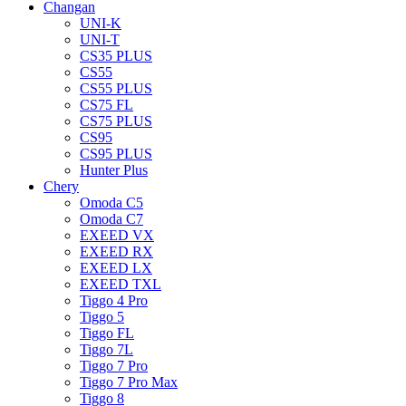
Changan
UNI-K
UNI-T
CS35 PLUS
CS55
CS55 PLUS
CS75 FL
CS75 PLUS
CS95
CS95 PLUS
Hunter Plus
Chery
Omoda C5
Omoda C7
EXEED VX
EXEED RX
EXEED LX
EXEED TXL
Tiggo 4 Pro
Tiggo 5
Tiggo FL
Tiggo 7L
Tiggo 7 Pro
Tiggo 7 Pro Max
Tiggo 8