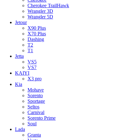
Cherokee TrailHawk
Wrangler 3D
Wrangler 5D
Jetour
X90 Plus
X70 Plus
Dashing
T2
T1
Jetta
VS5
VS7
KAIYI
X3 pro
Kia
Mohave
Sorento
Sportage
Seltos
Carnival
Sorento Prime
Soul
Lada
Granta