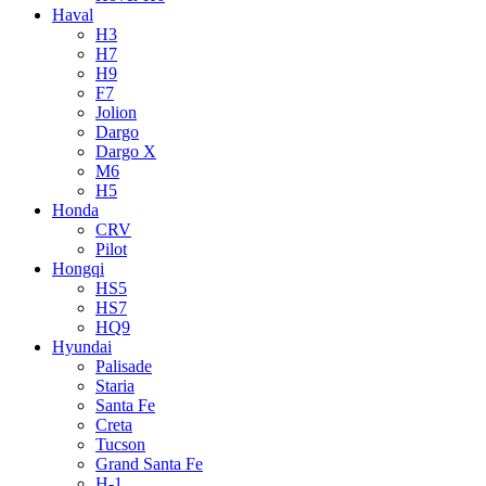
Haval
H3
H7
H9
F7
Jolion
Dargo
Dargo X
M6
H5
Honda
CRV
Pilot
Hongqi
HS5
HS7
HQ9
Hyundai
Palisade
Staria
Santa Fe
Creta
Tucson
Grand Santa Fe
H-1