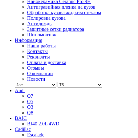
Нанокерамика Ceramic Pro 9H
Антигравийная пленка на кузов
Обработка кузова жидким стеклом
Полировка кузова
Антидождь
Защитные сетки радиатора
Шиномонтаж
Информация
Наши работы
Контакты
Реквизиты
Оплата и доставка
Отзывы
О компании
Новости
Audi
Q7
Q5
Q3
Q8
BAIC
BJ40 2.0L 4WD
Cadillac
Escalade