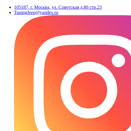
105187, г. Москва, ул. Советская д.80 стр.23
TuningJeep@yandex.ru