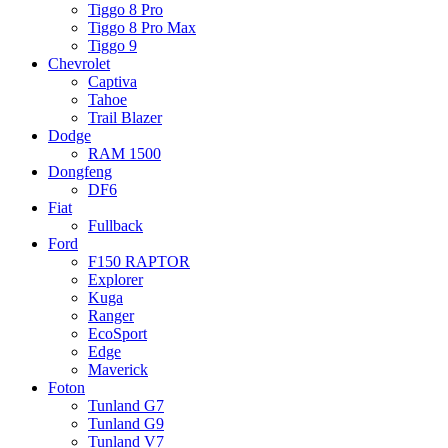
Tiggo 8 Pro
Tiggo 8 Pro Max
Tiggo 9
Chevrolet
Captiva
Tahoe
Trail Blazer
Dodge
RAM 1500
Dongfeng
DF6
Fiat
Fullback
Ford
F150 RAPTOR
Explorer
Kuga
Ranger
EcoSport
Edge
Maverick
Foton
Tunland G7
Tunland G9
Tunland V7