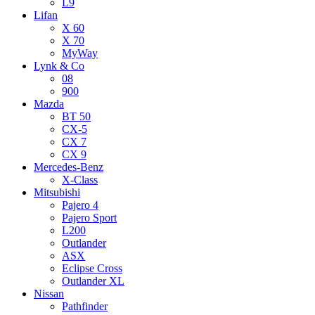
L9
Lifan
X 60
X 70
MyWay
Lynk & Co
08
900
Mazda
BT 50
CX-5
CX 7
CX 9
Mercedes-Benz
X-Class
Mitsubishi
Pajero 4
Pajero Sport
L200
Outlander
ASX
Eclipse Cross
Outlander XL
Nissan
Pathfinder