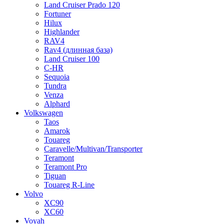
Land Cruiser Prado 120
Fortuner
Hilux
Highlander
RAV4
Rav4 (длинная база)
Land Cruiser 100
C-HR
Sequoia
Tundra
Venza
Alphard
Volkswagen
Taos
Amarok
Touareg
Caravelle/Multivan/Transporter
Teramont
Teramont Pro
Tiguan
Touareg R-Line
Volvo
XC90
XC60
Voyah