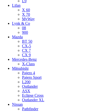
L9
Lifan
X 60
X 70
MyWay
Lynk & Co
08
900
Mazda
BT 50
CX-5
CX 7
CX 9
Mercedes-Benz
X-Class
Mitsubishi
Pajero 4
Pajero Sport
L200
Outlander
ASX
Eclipse Cross
Outlander XL
Nissan
Pathfinder