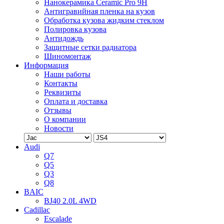
Нанокерамика Ceramic Pro 9H
Антигравийная пленка на кузов
Обработка кузова жидким стеклом
Полировка кузова
Антидождь
Защитные сетки радиатора
Шиномонтаж
Информация
Наши работы
Контакты
Реквизиты
Оплата и доставка
Отзывы
О компании
Новости
Audi
Q7
Q5
Q3
Q8
BAIC
BJ40 2.0L 4WD
Cadillac
Escalade