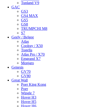
Tunland V9
GAC
GS3
GS4 MAX
GS5
GS8
TRUMPCHI M8
S7
Geely / Belgee
Atlas
Coolray / X50
Tugella
Atlas Pro / X70
Emgrand X7
Monjaro
Genesis
GV70
GV80
Great Wall
Poer King Kong
Poer
Wingle 7
Hover H3
Hover H5
Hover H6