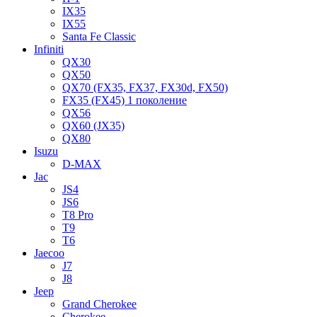
IX35
IX55
Santa Fe Classic
Infiniti
QX30
QX50
QX70 (FX35, FX37, FX30d, FX50)
FX35 (FX45) 1 поколение
QX56
QX60 (JX35)
QX80
Isuzu
D-MAX
Jac
JS4
JS6
T8 Pro
T9
T6
Jaecoo
J7
J8
Jeep
Grand Cherokee
Cherokee