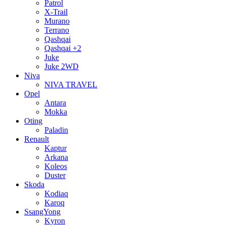
Patrol
X-Trail
Murano
Terrano
Qashqai
Qashqai +2
Juke
Juke 2WD
Niva
NIVA TRAVEL
Opel
Antara
Mokka
Oting
Paladin
Renault
Kaptur
Arkana
Koleos
Duster
Skoda
Kodiaq
Karoq
SsangYong
Kyron