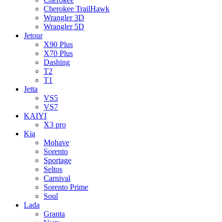
Cherokee TrailHawk
Wrangler 3D
Wrangler 5D
Jetour
X90 Plus
X70 Plus
Dashing
T2
T1
Jetta
VS5
VS7
KAIYI
X3 pro
Kia
Mohave
Sorento
Sportage
Seltos
Carnival
Sorento Prime
Soul
Lada
Granta