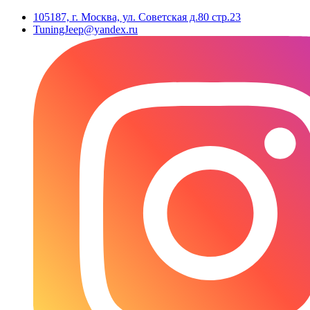
105187, г. Москва, ул. Советская д.80 стр.23
TuningJeep@yandex.ru