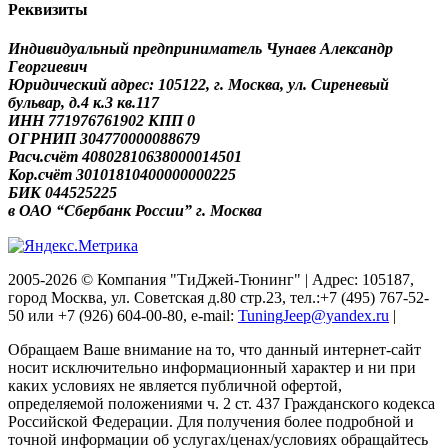
Реквизиты
Индивидуальный предприниматель Чунаев Александр
Георгиевич
Юридический адрес: 105122, г. Москва, ул. Сиреневый
бульвар, д.4 к.3 кв.117
ИНН 771976761902 КПП 0
ОГРНИП 304770000088679
Расч.счёт 40802810638000014501
Кор.счёт 30101810400000000225
БИК 044525225
в ОАО “Сбербанк России” г. Москва
2005-2026 © Компания "ТиДжей-Тюнинг" | Адрес: 105187,
город Москва, ул. Советская д.80 стр.23, тел.:+7 (495) 767-52-
50 или +7 (926) 604-00-80, e-mail:
TuningJeep@yandex.ru
|
Обращаем Ваше внимание на то, что данный интернет-сайт
носит исключительно информационный характер и ни при
каких условиях не является публичной офертой,
определяемой положениями ч. 2 ст. 437 Гражданского кодекса
Российской Федерации. Для получения более подробной и
точной информации об услугах/ценах/условиях обращайтесь