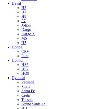
Haval
H3
H7
H9
F7
Jolion
Dargo
Dargo X
M6
H5
Honda
CRV
Pilot
Hongqi
HS5
HS7
HQ9
Hyundai
Palisade
Staria
Santa Fe
Creta
Tucson
Grand Santa Fe
H-1