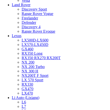
Vesta
Land Rover
Discovery Sport
Range Rover Vogue
Freelander
Defender
Discovery 4
Range Rover Evoque
Lexus
LX500D-LX600
LX570-LX450D
GX460
RX350 Long
RX350 RX270 RX200T
NX 200
NX 200 Turbo
NX 300 H
NX200T F Sport
LX 570 Sport
RX330
GX470
LX470
Li Auto (Lixiang)
L6
L7