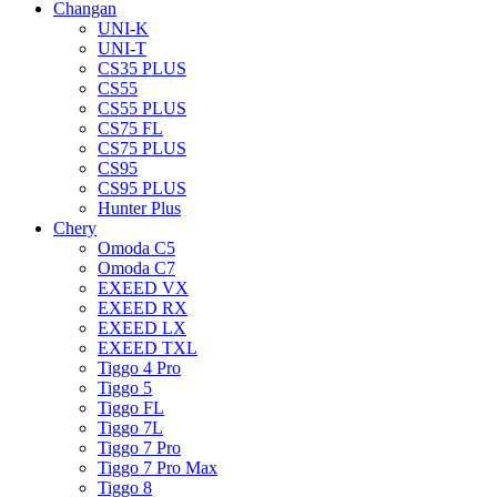
Changan
UNI-K
UNI-T
CS35 PLUS
CS55
CS55 PLUS
CS75 FL
CS75 PLUS
CS95
CS95 PLUS
Hunter Plus
Chery
Omoda C5
Omoda C7
EXEED VX
EXEED RX
EXEED LX
EXEED TXL
Tiggo 4 Pro
Tiggo 5
Tiggo FL
Tiggo 7L
Tiggo 7 Pro
Tiggo 7 Pro Max
Tiggo 8