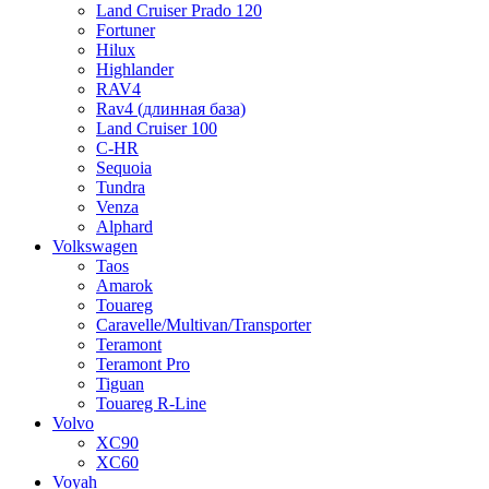
Land Cruiser Prado 120
Fortuner
Hilux
Highlander
RAV4
Rav4 (длинная база)
Land Cruiser 100
C-HR
Sequoia
Tundra
Venza
Alphard
Volkswagen
Taos
Amarok
Touareg
Caravelle/Multivan/Transporter
Teramont
Teramont Pro
Tiguan
Touareg R-Line
Volvo
XC90
XC60
Voyah