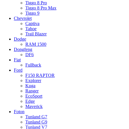
Tiggo 8 Pro
Tiggo 8 Pro Max
Tiggo 9
Chevrolet
Captiva
Tahoe
Trail Blazer
Dodge
RAM 1500
Dongfeng
DF6
Fiat
Fullback
Ford
F150 RAPTOR
Explorer
Kuga
Ranger
EcoSport
Edge
Maverick
Foton
Tunland G7
Tunland G9
Tunland V7