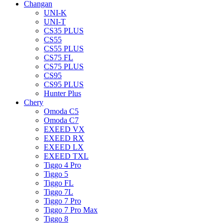
Changan
UNI-K
UNI-T
CS35 PLUS
CS55
CS55 PLUS
CS75 FL
CS75 PLUS
CS95
CS95 PLUS
Hunter Plus
Chery
Omoda C5
Omoda C7
EXEED VX
EXEED RX
EXEED LX
EXEED TXL
Tiggo 4 Pro
Tiggo 5
Tiggo FL
Tiggo 7L
Tiggo 7 Pro
Tiggo 7 Pro Max
Tiggo 8