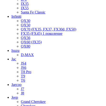
IX35
IX55
Santa Fe Classic
Infiniti
QX30
QX50
QX70 (FX35, FX37, FX30d, FX50)
FX35 (FX45) 1 поколение
QX56
QX60 (JX35)
QX80
Isuzu
D-MAX
Jac
JS4
JS6
T8 Pro
T9
T6
Jaecoo
J7
J8
Jeep
Grand Cherokee
Cherokee