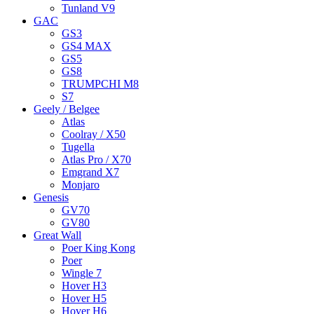
Tunland V9
GAC
GS3
GS4 MAX
GS5
GS8
TRUMPCHI M8
S7
Geely / Belgee
Atlas
Coolray / X50
Tugella
Atlas Pro / X70
Emgrand X7
Monjaro
Genesis
GV70
GV80
Great Wall
Poer King Kong
Poer
Wingle 7
Hover H3
Hover H5
Hover H6