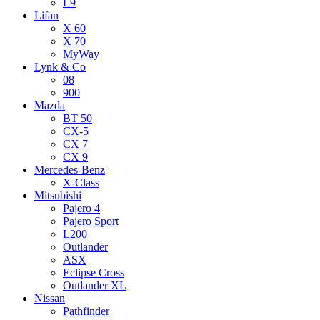
L9
Lifan
X 60
X 70
MyWay
Lynk & Co
08
900
Mazda
BT 50
CX-5
CX 7
CX 9
Mercedes-Benz
X-Class
Mitsubishi
Pajero 4
Pajero Sport
L200
Outlander
ASX
Eclipse Cross
Outlander XL
Nissan
Pathfinder