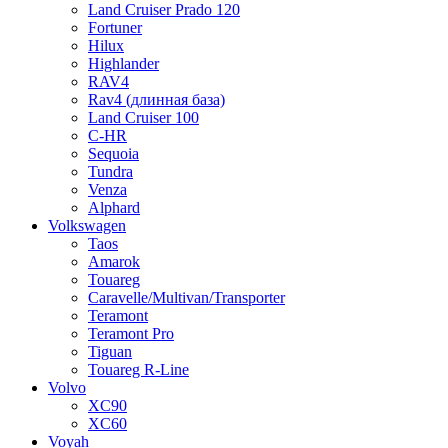
Land Cruiser Prado 120
Fortuner
Hilux
Highlander
RAV4
Rav4 (длинная база)
Land Cruiser 100
C-HR
Sequoia
Tundra
Venza
Alphard
Volkswagen
Taos
Amarok
Touareg
Caravelle/Multivan/Transporter
Teramont
Teramont Pro
Tiguan
Touareg R-Line
Volvo
XC90
XC60
Voyah