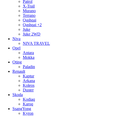
Patrol
X-Trail
Murano
Terrano
Qashqai
Qashqai +2
Juke
Juke 2WD
Niva
NIVA TRAVEL
Opel
Antara
Mokka
Oting
Paladin
Renault
Kaptur
Arkana
Koleos
Duster
Skoda
Kodiaq
Karoq
SsangYong
Kyron