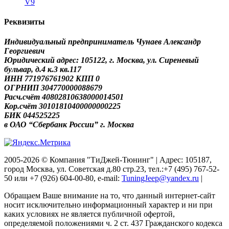
V9
Реквизиты
Индивидуальный предприниматель Чунаев Александр
Георгиевич
Юридический адрес: 105122, г. Москва, ул. Сиреневый
бульвар, д.4 к.3 кв.117
ИНН 771976761902 КПП 0
ОГРНИП 304770000088679
Расч.счёт 40802810638000014501
Кор.счёт 30101810400000000225
БИК 044525225
в ОАО “Сбербанк России” г. Москва
2005-2026 © Компания "ТиДжей-Тюнинг" | Адрес: 105187,
город Москва, ул. Советская д.80 стр.23, тел.:+7 (495) 767-52-
50 или +7 (926) 604-00-80, e-mail:
TuningJeep@yandex.ru
|
Обращаем Ваше внимание на то, что данный интернет-сайт
носит исключительно информационный характер и ни при
каких условиях не является публичной офертой,
определяемой положениями ч. 2 ст. 437 Гражданского кодекса