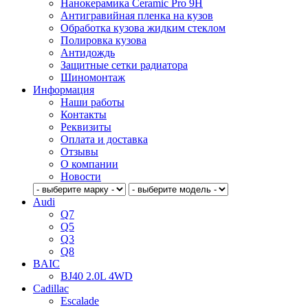
Нанокерамика Ceramic Pro 9H
Антигравийная пленка на кузов
Обработка кузова жидким стеклом
Полировка кузова
Антидождь
Защитные сетки радиатора
Шиномонтаж
Информация
Наши работы
Контакты
Реквизиты
Оплата и доставка
Отзывы
О компании
Новости
Audi
Q7
Q5
Q3
Q8
BAIC
BJ40 2.0L 4WD
Cadillac
Escalade