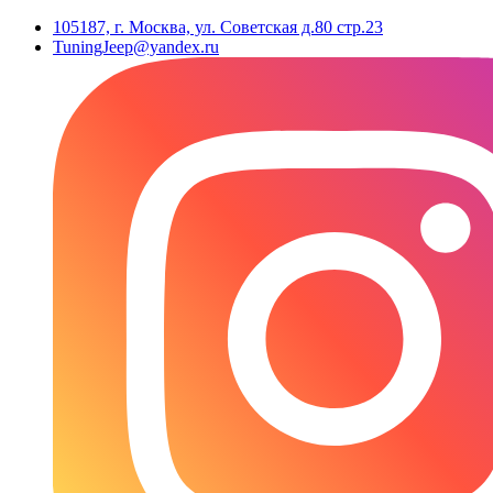
105187, г. Москва, ул. Советская д.80 стр.23
TuningJeep@yandex.ru