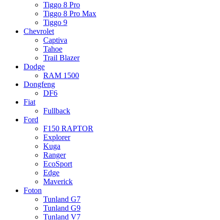
Tiggo 8 Pro
Tiggo 8 Pro Max
Tiggo 9
Chevrolet
Captiva
Tahoe
Trail Blazer
Dodge
RAM 1500
Dongfeng
DF6
Fiat
Fullback
Ford
F150 RAPTOR
Explorer
Kuga
Ranger
EcoSport
Edge
Maverick
Foton
Tunland G7
Tunland G9
Tunland V7