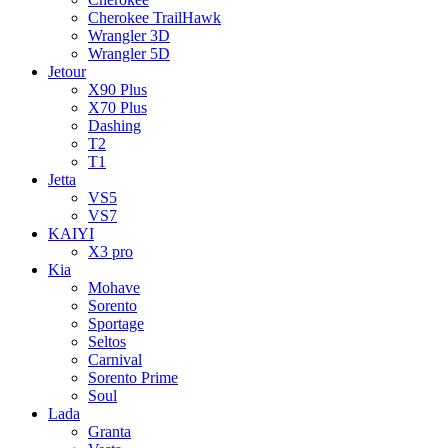
Cherokee TrailHawk
Wrangler 3D
Wrangler 5D
Jetour
X90 Plus
X70 Plus
Dashing
T2
T1
Jetta
VS5
VS7
KAIYI
X3 pro
Kia
Mohave
Sorento
Sportage
Seltos
Carnival
Sorento Prime
Soul
Lada
Granta