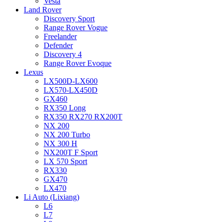
Vesta
Land Rover
Discovery Sport
Range Rover Vogue
Freelander
Defender
Discovery 4
Range Rover Evoque
Lexus
LX500D-LX600
LX570-LX450D
GX460
RX350 Long
RX350 RX270 RX200T
NX 200
NX 200 Turbo
NX 300 H
NX200T F Sport
LX 570 Sport
RX330
GX470
LX470
Li Auto (Lixiang)
L6
L7