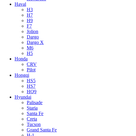
Haval
H3
H7
H9
F7
Jolion
Dargo
Dargo X
M6
H5
Honda
CRV
Pilot
Hongqi
HS5
HS7
HQ9
Hyundai
Palisade
Staria
Santa Fe
Creta
Tucson
Grand Santa Fe
H-1