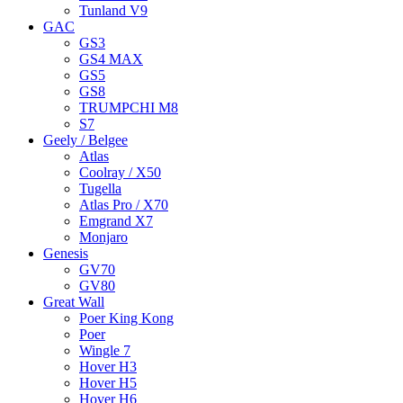
Tunland V9
GAC
GS3
GS4 MAX
GS5
GS8
TRUMPCHI M8
S7
Geely / Belgee
Atlas
Coolray / X50
Tugella
Atlas Pro / X70
Emgrand X7
Monjaro
Genesis
GV70
GV80
Great Wall
Poer King Kong
Poer
Wingle 7
Hover H3
Hover H5
Hover H6