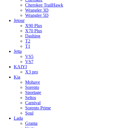
Cherokee TrailHawk
Wrangler 3D
Wrangler 5D
Jetour
X90 Plus
X70 Plus
Dashing
T2
T1
Jetta
VS5
VS7
KAIYI
X3 pro
Kia
Mohave
Sorento
Sportage
Seltos
Carnival
Sorento Prime
Soul
Lada
Granta