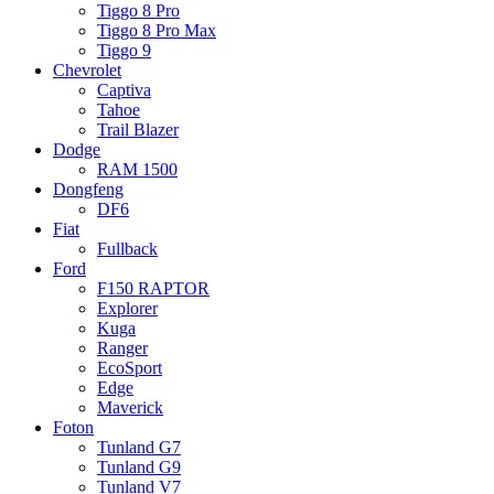
Tiggo 8 Pro
Tiggo 8 Pro Max
Tiggo 9
Chevrolet
Captiva
Tahoe
Trail Blazer
Dodge
RAM 1500
Dongfeng
DF6
Fiat
Fullback
Ford
F150 RAPTOR
Explorer
Kuga
Ranger
EcoSport
Edge
Maverick
Foton
Tunland G7
Tunland G9
Tunland V7