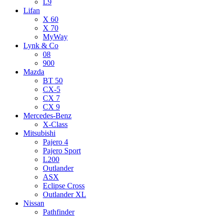
L9
Lifan
X 60
X 70
MyWay
Lynk & Co
08
900
Mazda
BT 50
CX-5
CX 7
CX 9
Mercedes-Benz
X-Class
Mitsubishi
Pajero 4
Pajero Sport
L200
Outlander
ASX
Eclipse Cross
Outlander XL
Nissan
Pathfinder