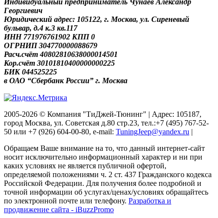
Индивидуальный предприниматель Чунаев Александр
Георгиевич
Юридический адрес: 105122, г. Москва, ул. Сиреневый
бульвар, д.4 к.3 кв.117
ИНН 771976761902 КПП 0
ОГРНИП 304770000088679
Расч.счёт 40802810638000014501
Кор.счёт 30101810400000000225
БИК 044525225
в ОАО “Сбербанк России” г. Москва
2005-2026 © Компания "ТиДжей-Тюнинг" | Адрес: 105187,
город Москва, ул. Советская д.80 стр.23, тел.:+7 (495) 767-52-
50 или +7 (926) 604-00-80, e-mail:
TuningJeep@yandex.ru
|
Обращаем Ваше внимание на то, что данный интернет-сайт
носит исключительно информационный характер и ни при
каких условиях не является публичной офертой,
определяемой положениями ч. 2 ст. 437 Гражданского кодекса
Российской Федерации. Для получения более подробной и
точной информации об услугах/ценах/условиях обращайтесь
по электронной почте или телефону.
Разработка и
продвижение сайта - iBuzzPromo