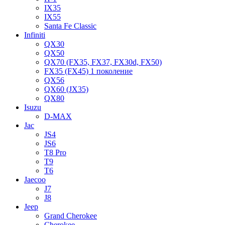
IX35
IX55
Santa Fe Classic
Infiniti
QX30
QX50
QX70 (FX35, FX37, FX30d, FX50)
FX35 (FX45) 1 поколение
QX56
QX60 (JX35)
QX80
Isuzu
D-MAX
Jac
JS4
JS6
T8 Pro
T9
T6
Jaecoo
J7
J8
Jeep
Grand Cherokee
Cherokee