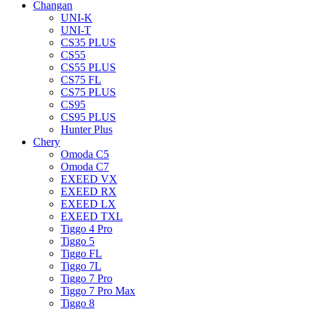
Changan
UNI-K
UNI-T
CS35 PLUS
CS55
CS55 PLUS
CS75 FL
CS75 PLUS
CS95
CS95 PLUS
Hunter Plus
Chery
Omoda C5
Omoda C7
EXEED VX
EXEED RX
EXEED LX
EXEED TXL
Tiggo 4 Pro
Tiggo 5
Tiggo FL
Tiggo 7L
Tiggo 7 Pro
Tiggo 7 Pro Max
Tiggo 8