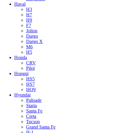
Haval
H3
H7
H9
F7
Jolion
Dargo
Dargo X
M6
H5
Honda
CRV
Pilot
Hongqi
HS5
HS7
HQ9
Hyundai
Palisade
Staria
Santa Fe
Creta
Tucson
Grand Santa Fe
H-1