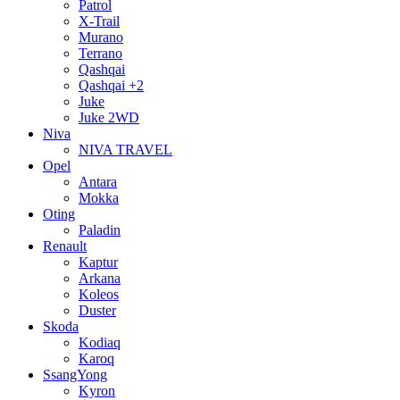
Patrol
X-Trail
Murano
Terrano
Qashqai
Qashqai +2
Juke
Juke 2WD
Niva
NIVA TRAVEL
Opel
Antara
Mokka
Oting
Paladin
Renault
Kaptur
Arkana
Koleos
Duster
Skoda
Kodiaq
Karoq
SsangYong
Kyron