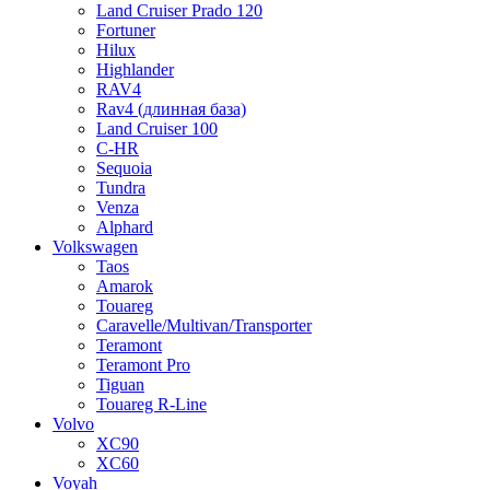
Land Cruiser Prado 120
Fortuner
Hilux
Highlander
RAV4
Rav4 (длинная база)
Land Cruiser 100
C-HR
Sequoia
Tundra
Venza
Alphard
Volkswagen
Taos
Amarok
Touareg
Caravelle/Multivan/Transporter
Teramont
Teramont Pro
Tiguan
Touareg R-Line
Volvo
XC90
XC60
Voyah