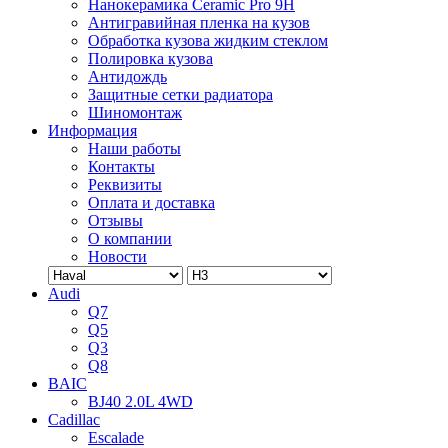
Нанокерамика Ceramic Pro 9H
Антигравийная пленка на кузов
Обработка кузова жидким стеклом
Полировка кузова
Антидождь
Защитные сетки радиатора
Шиномонтаж
Информация
Наши работы
Контакты
Реквизиты
Оплата и доставка
Отзывы
О компании
Новости
Audi
Q7
Q5
Q3
Q8
BAIC
BJ40 2.0L 4WD
Cadillac
Escalade