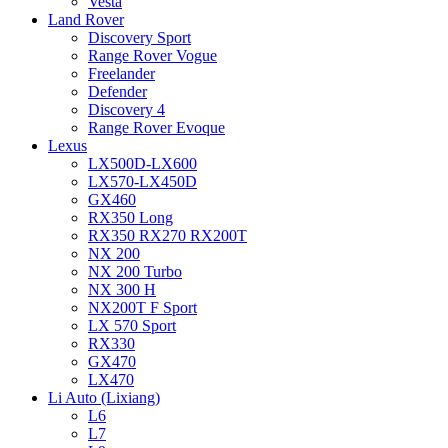
Vesta
Land Rover
Discovery Sport
Range Rover Vogue
Freelander
Defender
Discovery 4
Range Rover Evoque
Lexus
LX500D-LX600
LX570-LX450D
GX460
RX350 Long
RX350 RX270 RX200T
NX 200
NX 200 Turbo
NX 300 H
NX200T F Sport
LX 570 Sport
RX330
GX470
LX470
Li Auto (Lixiang)
L6
L7