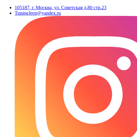
105187, г. Москва, ул. Советская д.80 стр.23
TuningJeep@yandex.ru