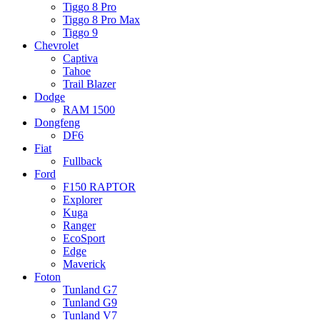
Tiggo 8 Pro
Tiggo 8 Pro Max
Tiggo 9
Chevrolet
Captiva
Tahoe
Trail Blazer
Dodge
RAM 1500
Dongfeng
DF6
Fiat
Fullback
Ford
F150 RAPTOR
Explorer
Kuga
Ranger
EcoSport
Edge
Maverick
Foton
Tunland G7
Tunland G9
Tunland V7