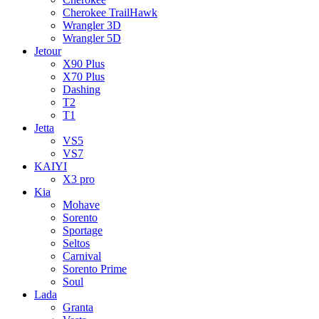
Cherokee TrailHawk
Wrangler 3D
Wrangler 5D
Jetour
X90 Plus
X70 Plus
Dashing
T2
T1
Jetta
VS5
VS7
KAIYI
X3 pro
Kia
Mohave
Sorento
Sportage
Seltos
Carnival
Sorento Prime
Soul
Lada
Granta