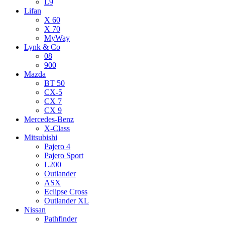
L9
Lifan
X 60
X 70
MyWay
Lynk & Co
08
900
Mazda
BT 50
CX-5
CX 7
CX 9
Mercedes-Benz
X-Class
Mitsubishi
Pajero 4
Pajero Sport
L200
Outlander
ASX
Eclipse Cross
Outlander XL
Nissan
Pathfinder