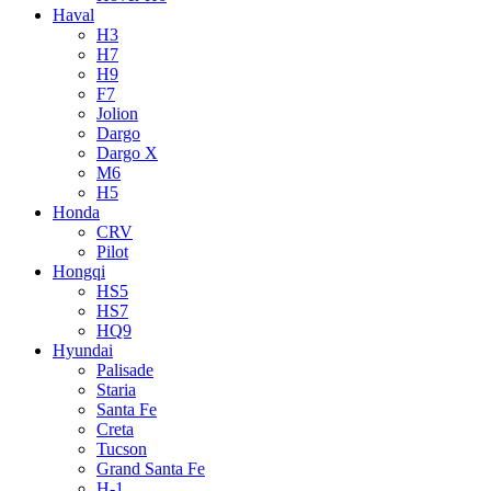
Haval
H3
H7
H9
F7
Jolion
Dargo
Dargo X
M6
H5
Honda
CRV
Pilot
Hongqi
HS5
HS7
HQ9
Hyundai
Palisade
Staria
Santa Fe
Creta
Tucson
Grand Santa Fe
H-1