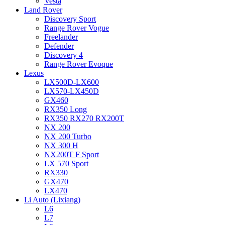
Vesta
Land Rover
Discovery Sport
Range Rover Vogue
Freelander
Defender
Discovery 4
Range Rover Evoque
Lexus
LX500D-LX600
LX570-LX450D
GX460
RX350 Long
RX350 RX270 RX200T
NX 200
NX 200 Turbo
NX 300 H
NX200T F Sport
LX 570 Sport
RX330
GX470
LX470
Li Auto (Lixiang)
L6
L7