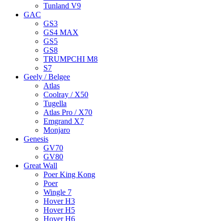
Tunland V9
GAC
GS3
GS4 MAX
GS5
GS8
TRUMPCHI M8
S7
Geely / Belgee
Atlas
Coolray / X50
Tugella
Atlas Pro / X70
Emgrand X7
Monjaro
Genesis
GV70
GV80
Great Wall
Poer King Kong
Poer
Wingle 7
Hover H3
Hover H5
Hover H6