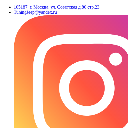
105187, г. Москва, ул. Советская д.80 стр.23
TuningJeep@yandex.ru