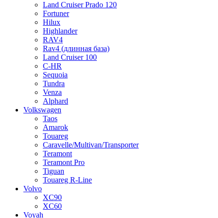
Land Cruiser Prado 120
Fortuner
Hilux
Highlander
RAV4
Rav4 (длинная база)
Land Cruiser 100
C-HR
Sequoia
Tundra
Venza
Alphard
Volkswagen
Taos
Amarok
Touareg
Caravelle/Multivan/Transporter
Teramont
Teramont Pro
Tiguan
Touareg R-Line
Volvo
XC90
XC60
Voyah