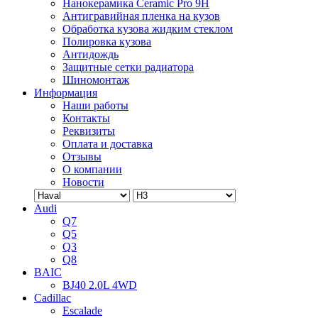
Нанокерамика Ceramic Pro 9H
Антигравийная пленка на кузов
Обработка кузова жидким стеклом
Полировка кузова
Антидождь
Защитные сетки радиатора
Шиномонтаж
Информация
Наши работы
Контакты
Реквизиты
Оплата и доставка
Отзывы
О компании
Новости
Audi
Q7
Q5
Q3
Q8
BAIC
BJ40 2.0L 4WD
Cadillac
Escalade