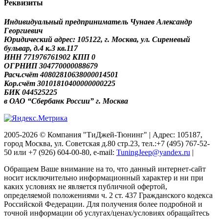
Реквизиты
Индивидуальный предприниматель Чунаев Александр
Георгиевич
Юридический адрес: 105122, г. Москва, ул. Сиреневый
бульвар, д.4 к.3 кв.117
ИНН 771976761902 КПП 0
ОГРНИП 304770000088679
Расч.счёт 40802810638000014501
Кор.счёт 30101810400000000225
БИК 044525225
в ОАО “Сбербанк России” г. Москва
2005-2026 © Компания "ТиДжей-Тюнинг" | Адрес: 105187,
город Москва, ул. Советская д.80 стр.23, тел.:+7 (495) 767-52-
50 или +7 (926) 604-00-80, e-mail:
TuningJeep@yandex.ru
|
Обращаем Ваше внимание на то, что данный интернет-сайт
носит исключительно информационный характер и ни при
каких условиях не является публичной офертой,
определяемой положениями ч. 2 ст. 437 Гражданского кодекса
Российской Федерации. Для получения более подробной и
точной информации об услугах/ценах/условиях обращайтесь