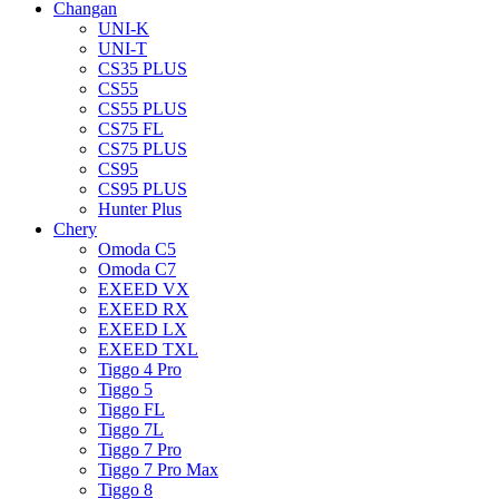
Changan
UNI-K
UNI-T
CS35 PLUS
CS55
CS55 PLUS
CS75 FL
CS75 PLUS
CS95
CS95 PLUS
Hunter Plus
Chery
Omoda C5
Omoda C7
EXEED VX
EXEED RX
EXEED LX
EXEED TXL
Tiggo 4 Pro
Tiggo 5
Tiggo FL
Tiggo 7L
Tiggo 7 Pro
Tiggo 7 Pro Max
Tiggo 8