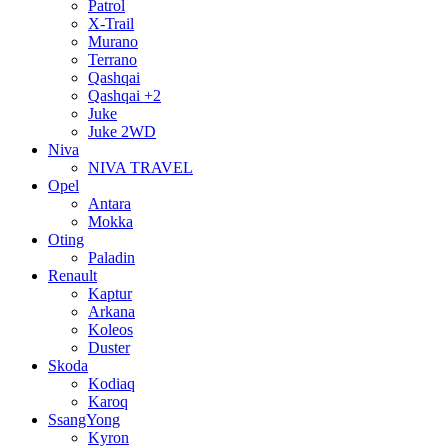
Patrol
X-Trail
Murano
Terrano
Qashqai
Qashqai +2
Juke
Juke 2WD
Niva
NIVA TRAVEL
Opel
Antara
Mokka
Oting
Paladin
Renault
Kaptur
Arkana
Koleos
Duster
Skoda
Kodiaq
Karoq
SsangYong
Kyron