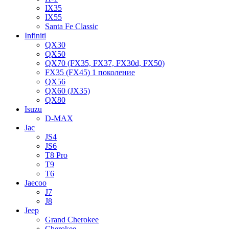
IX35
IX55
Santa Fe Classic
Infiniti
QX30
QX50
QX70 (FX35, FX37, FX30d, FX50)
FX35 (FX45) 1 поколение
QX56
QX60 (JX35)
QX80
Isuzu
D-MAX
Jac
JS4
JS6
T8 Pro
T9
T6
Jaecoo
J7
J8
Jeep
Grand Cherokee
Cherokee