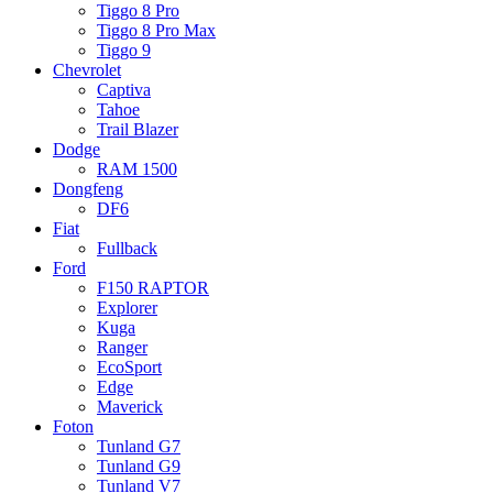
Tiggo 8 Pro
Tiggo 8 Pro Max
Tiggo 9
Chevrolet
Captiva
Tahoe
Trail Blazer
Dodge
RAM 1500
Dongfeng
DF6
Fiat
Fullback
Ford
F150 RAPTOR
Explorer
Kuga
Ranger
EcoSport
Edge
Maverick
Foton
Tunland G7
Tunland G9
Tunland V7