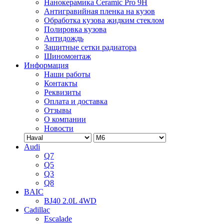
Нанокерамика Ceramic Pro 9H
Антигравийная пленка на кузов
Обработка кузова жидким стеклом
Полировка кузова
Антидождь
Защитные сетки радиатора
Шиномонтаж
Информация
Наши работы
Контакты
Реквизиты
Оплата и доставка
Отзывы
О компании
Новости
Audi
Q7
Q5
Q3
Q8
BAIC
BJ40 2.0L 4WD
Cadillac
Escalade