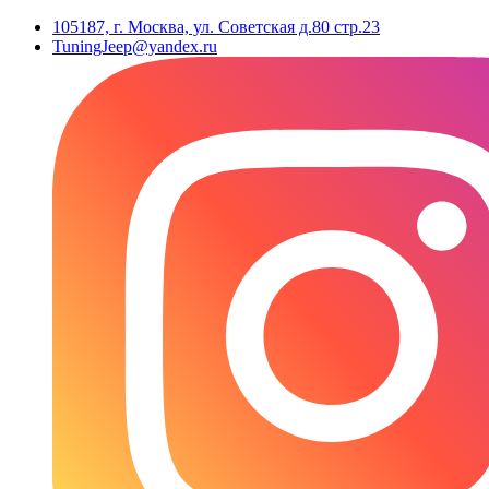
105187, г. Москва, ул. Советская д.80 стр.23
TuningJeep@yandex.ru