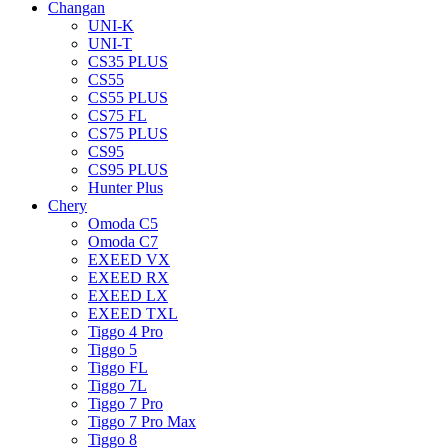
Changan
UNI-K
UNI-T
CS35 PLUS
CS55
CS55 PLUS
CS75 FL
CS75 PLUS
CS95
CS95 PLUS
Hunter Plus
Chery
Omoda C5
Omoda C7
EXEED VX
EXEED RX
EXEED LX
EXEED TXL
Tiggo 4 Pro
Tiggo 5
Tiggo FL
Tiggo 7L
Tiggo 7 Pro
Tiggo 7 Pro Max
Tiggo 8