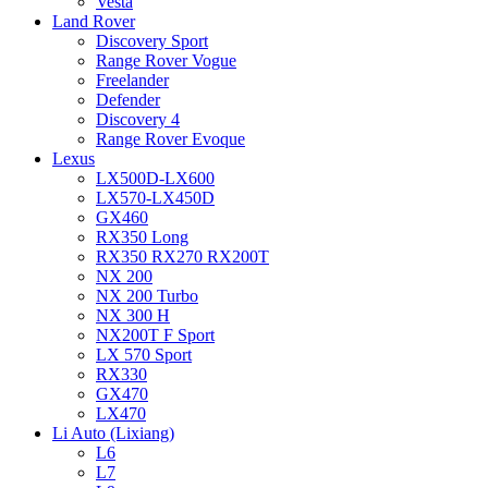
Vesta
Land Rover
Discovery Sport
Range Rover Vogue
Freelander
Defender
Discovery 4
Range Rover Evoque
Lexus
LX500D-LX600
LX570-LX450D
GX460
RX350 Long
RX350 RX270 RX200T
NX 200
NX 200 Turbo
NX 300 H
NX200T F Sport
LX 570 Sport
RX330
GX470
LX470
Li Auto (Lixiang)
L6
L7