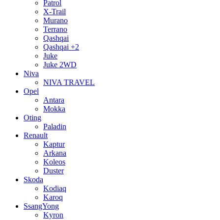
Patrol
X-Trail
Murano
Terrano
Qashqai
Qashqai +2
Juke
Juke 2WD
Niva
NIVA TRAVEL
Opel
Antara
Mokka
Oting
Paladin
Renault
Kaptur
Arkana
Koleos
Duster
Skoda
Kodiaq
Karoq
SsangYong
Kyron