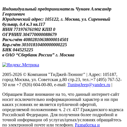
Индивидуальный предприниматель Чунаев Александр
Георгиевич
Юридический адрес: 105122, г. Москва, ул. Сиреневый
бульвар, д.4 к.3 кв.117
ИНН 771976761902 КПП 0
ОГРНИП 304770000088679
Расч.счёт 40802810638000014501
Кор.счёт 30101810400000000225
БИК 044525225
в ОАО “Сбербанк России” г. Москва
2005-2026 © Компания "ТиДжей-Тюнинг" | Адрес: 105187,
город Москва, ул. Советская д.80 стр.23, тел.:+7 (495) 767-52-
50 или +7 (926) 604-00-80, e-mail:
TuningJeep@yandex.ru
|
Обращаем Ваше внимание на то, что данный интернет-сайт
носит исключительно информационный характер и ни при
каких условиях не является публичной офертой,
определяемой положениями ч. 2 ст. 437 Гражданского кодекса
Российской Федерации. Для получения более подробной и
точной информации об услугах/ценах/условиях обращайтесь
по электронной почте или телефону.
Разработка и