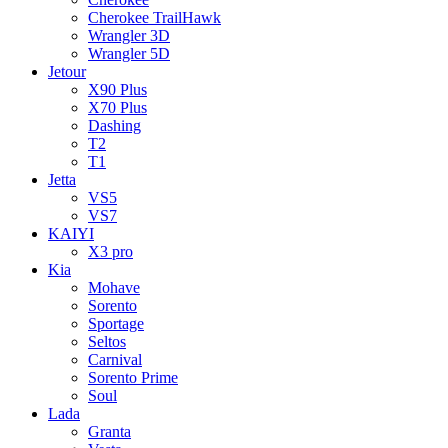
Cherokee TrailHawk
Wrangler 3D
Wrangler 5D
Jetour
X90 Plus
X70 Plus
Dashing
T2
T1
Jetta
VS5
VS7
KAIYI
X3 pro
Kia
Mohave
Sorento
Sportage
Seltos
Carnival
Sorento Prime
Soul
Lada
Granta