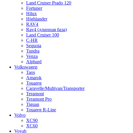
Land Cruiser Prado 120
Fortuner
Hilux
Highlander
RAV4
Rav4 (длинная база)
Land Cruiser 100
C-HR
Sequoia
Tundra
Venza
Alphard
Volkswagen
Taos
Amarok
Touareg
Caravelle/Multivan/Transporter
Teramont
Teramont Pro
Tiguan
Touareg R-Line
Volvo
XC90
XC60
Voyah