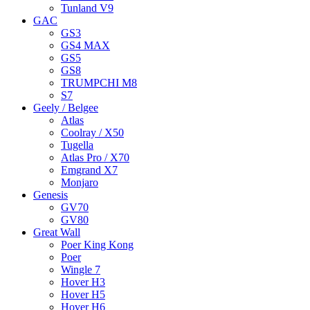
Tunland V9
GAC
GS3
GS4 MAX
GS5
GS8
TRUMPCHI M8
S7
Geely / Belgee
Atlas
Coolray / X50
Tugella
Atlas Pro / X70
Emgrand X7
Monjaro
Genesis
GV70
GV80
Great Wall
Poer King Kong
Poer
Wingle 7
Hover H3
Hover H5
Hover H6