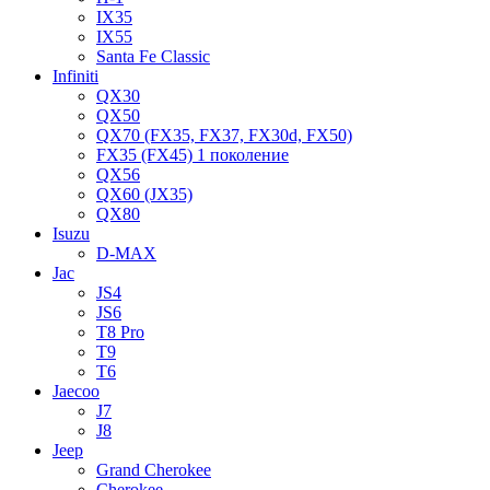
IX35
IX55
Santa Fe Classic
Infiniti
QX30
QX50
QX70 (FX35, FX37, FX30d, FX50)
FX35 (FX45) 1 поколение
QX56
QX60 (JX35)
QX80
Isuzu
D-MAX
Jac
JS4
JS6
T8 Pro
T9
T6
Jaecoo
J7
J8
Jeep
Grand Cherokee
Cherokee