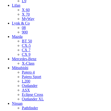
L9
Lifan
X 60
X 70
MyWay
Lynk & Co
08
900
Mazda
BT 50
CX-5
CX 7
CX 9
Mercedes-Benz
X-Class
Mitsubishi
Pajero 4
Pajero Sport
L200
Outlander
ASX
Eclipse Cross
Outlander XL
Nissan
Pathfinder