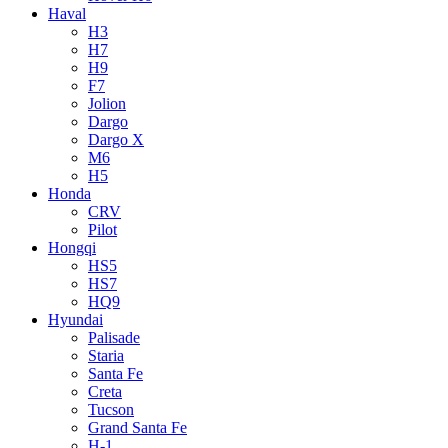
Haval
H3
H7
H9
F7
Jolion
Dargo
Dargo X
M6
H5
Honda
CRV
Pilot
Hongqi
HS5
HS7
HQ9
Hyundai
Palisade
Staria
Santa Fe
Creta
Tucson
Grand Santa Fe
H-1