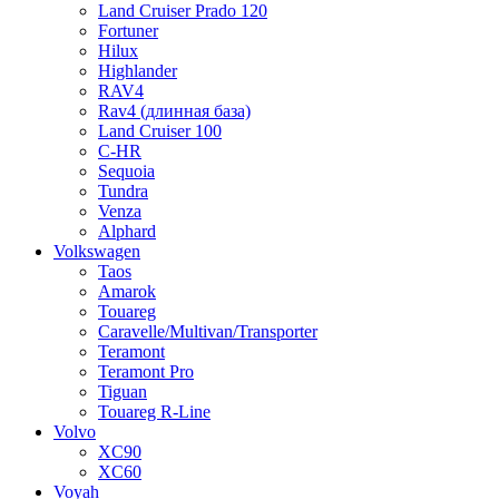
Land Cruiser Prado 120
Fortuner
Hilux
Highlander
RAV4
Rav4 (длинная база)
Land Cruiser 100
C-HR
Sequoia
Tundra
Venza
Alphard
Volkswagen
Taos
Amarok
Touareg
Caravelle/Multivan/Transporter
Teramont
Teramont Pro
Tiguan
Touareg R-Line
Volvo
XC90
XC60
Voyah