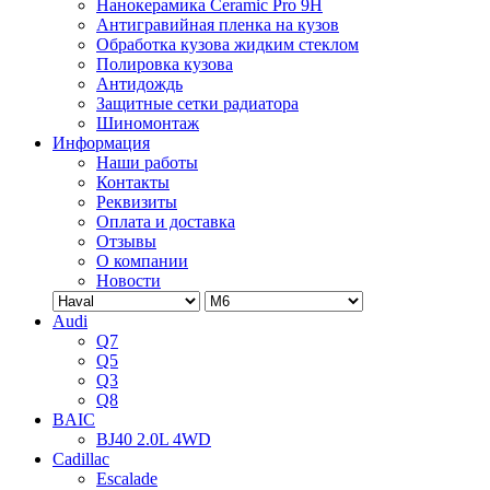
Нанокерамика Ceramic Pro 9H
Антигравийная пленка на кузов
Обработка кузова жидким стеклом
Полировка кузова
Антидождь
Защитные сетки радиатора
Шиномонтаж
Информация
Наши работы
Контакты
Реквизиты
Оплата и доставка
Отзывы
О компании
Новости
Audi
Q7
Q5
Q3
Q8
BAIC
BJ40 2.0L 4WD
Cadillac
Escalade