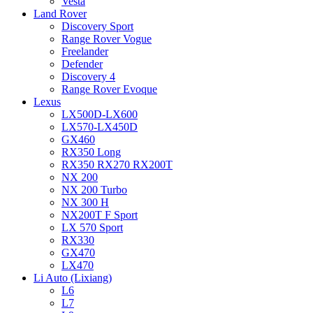
Vesta
Land Rover
Discovery Sport
Range Rover Vogue
Freelander
Defender
Discovery 4
Range Rover Evoque
Lexus
LX500D-LX600
LX570-LX450D
GX460
RX350 Long
RX350 RX270 RX200T
NX 200
NX 200 Turbo
NX 300 H
NX200T F Sport
LX 570 Sport
RX330
GX470
LX470
Li Auto (Lixiang)
L6
L7