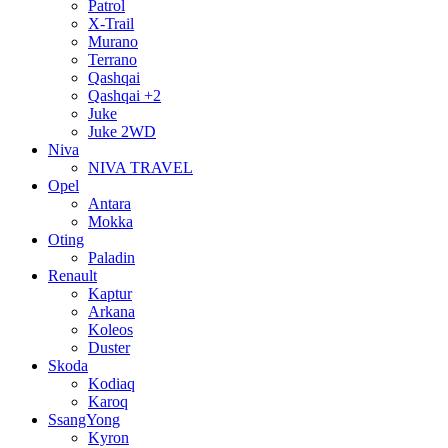
Patrol
X-Trail
Murano
Terrano
Qashqai
Qashqai +2
Juke
Juke 2WD
Niva
NIVA TRAVEL
Opel
Antara
Mokka
Oting
Paladin
Renault
Kaptur
Arkana
Koleos
Duster
Skoda
Kodiaq
Karoq
SsangYong
Kyron