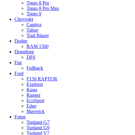
Tiggo 8 Pro
Tiggo 8 Pro Max
Tiggo 9
Chevrolet
Captiva
Tahoe
Trail Blazer
Dodge
RAM 1500
Dongfeng
DF6
Fiat
Fullback
Ford
F150 RAPTOR
Explorer
Kuga
Ranger
EcoSport
Edge
Maverick
Foton
Tunland G7
Tunland G9
Tunland V7