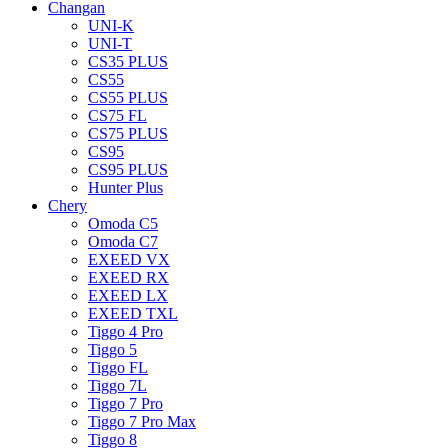
Changan
UNI-K
UNI-T
CS35 PLUS
CS55
CS55 PLUS
CS75 FL
CS75 PLUS
CS95
CS95 PLUS
Hunter Plus
Chery
Omoda C5
Omoda C7
EXEED VX
EXEED RX
EXEED LX
EXEED TXL
Tiggo 4 Pro
Tiggo 5
Tiggo FL
Tiggo 7L
Tiggo 7 Pro
Tiggo 7 Pro Max
Tiggo 8