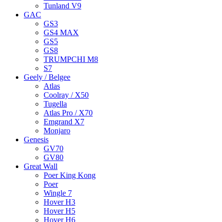
Tunland V9
GAC
GS3
GS4 MAX
GS5
GS8
TRUMPCHI M8
S7
Geely / Belgee
Atlas
Coolray / X50
Tugella
Atlas Pro / X70
Emgrand X7
Monjaro
Genesis
GV70
GV80
Great Wall
Poer King Kong
Poer
Wingle 7
Hover H3
Hover H5
Hover H6