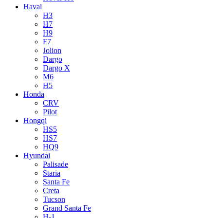
Haval
H3
H7
H9
F7
Jolion
Dargo
Dargo X
M6
H5
Honda
CRV
Pilot
Hongqi
HS5
HS7
HQ9
Hyundai
Palisade
Staria
Santa Fe
Creta
Tucson
Grand Santa Fe
H-1