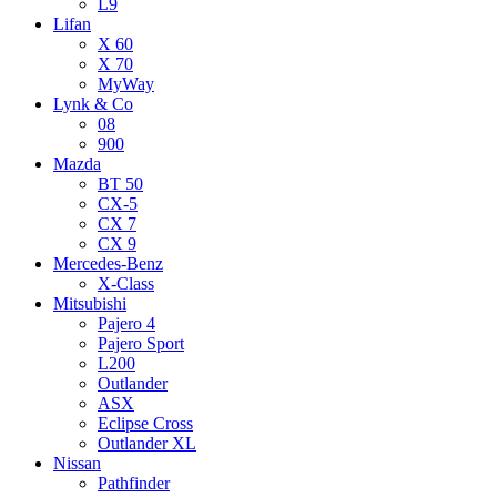
L9
Lifan
X 60
X 70
MyWay
Lynk & Co
08
900
Mazda
BT 50
CX-5
CX 7
CX 9
Mercedes-Benz
X-Class
Mitsubishi
Pajero 4
Pajero Sport
L200
Outlander
ASX
Eclipse Cross
Outlander XL
Nissan
Pathfinder