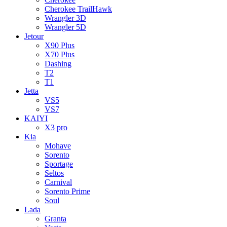
Cherokee TrailHawk
Wrangler 3D
Wrangler 5D
Jetour
X90 Plus
X70 Plus
Dashing
T2
T1
Jetta
VS5
VS7
KAIYI
X3 pro
Kia
Mohave
Sorento
Sportage
Seltos
Carnival
Sorento Prime
Soul
Lada
Granta