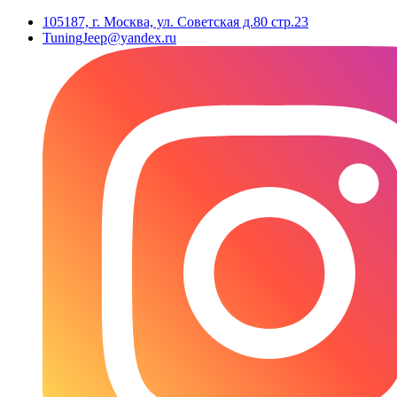
105187, г. Москва, ул. Советская д.80 стр.23
TuningJeep@yandex.ru