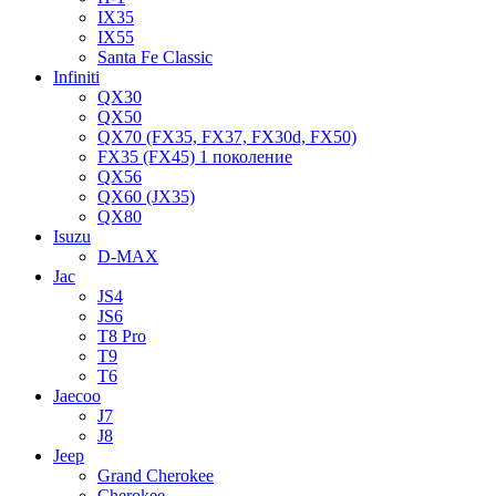
IX35
IX55
Santa Fe Classic
Infiniti
QX30
QX50
QX70 (FX35, FX37, FX30d, FX50)
FX35 (FX45) 1 поколение
QX56
QX60 (JX35)
QX80
Isuzu
D-MAX
Jac
JS4
JS6
T8 Pro
T9
T6
Jaecoo
J7
J8
Jeep
Grand Cherokee
Cherokee