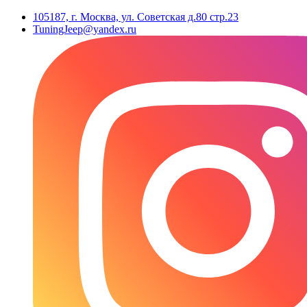
105187, г. Москва, ул. Советская д.80 стр.23
TuningJeep@yandex.ru