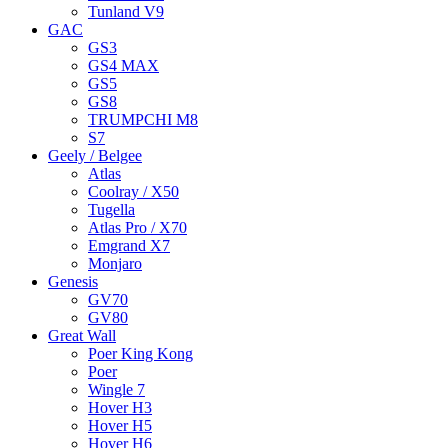
Tunland V9
GAC
GS3
GS4 MAX
GS5
GS8
TRUMPCHI M8
S7
Geely / Belgee
Atlas
Coolray / X50
Tugella
Atlas Pro / X70
Emgrand X7
Monjaro
Genesis
GV70
GV80
Great Wall
Poer King Kong
Poer
Wingle 7
Hover H3
Hover H5
Hover H6