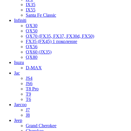
IX35
IX55
Santa Fe Classic
Infiniti
QX30
QX50
QX70 (FX35, FX37, FX30d, FX50)
FX35 (FX45) 1 поколение
QX56
QX60 (JX35)
QX80
Isuzu
D-MAX
Jac
JS4
JS6
T8 Pro
T9
T6
Jaecoo
J7
J8
Jeep
Grand Cherokee
Cherokee