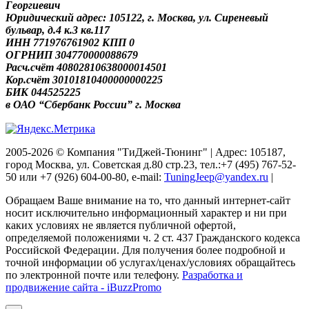
Георгиевич
Юридический адрес: 105122, г. Москва, ул. Сиреневый
бульвар, д.4 к.3 кв.117
ИНН 771976761902 КПП 0
ОГРНИП 304770000088679
Расч.счёт 40802810638000014501
Кор.счёт 30101810400000000225
БИК 044525225
в ОАО “Сбербанк России” г. Москва
2005-2026 © Компания "ТиДжей-Тюнинг" | Адрес: 105187,
город Москва, ул. Советская д.80 стр.23, тел.:+7 (495) 767-52-
50 или +7 (926) 604-00-80, e-mail:
TuningJeep@yandex.ru
|
Обращаем Ваше внимание на то, что данный интернет-сайт
носит исключительно информационный характер и ни при
каких условиях не является публичной офертой,
определяемой положениями ч. 2 ст. 437 Гражданского кодекса
Российской Федерации. Для получения более подробной и
точной информации об услугах/ценах/условиях обращайтесь
по электронной почте или телефону.
Разработка и
продвижение сайта - iBuzzPromo