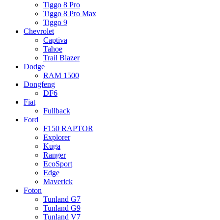
Tiggo 8 Pro
Tiggo 8 Pro Max
Tiggo 9
Chevrolet
Captiva
Tahoe
Trail Blazer
Dodge
RAM 1500
Dongfeng
DF6
Fiat
Fullback
Ford
F150 RAPTOR
Explorer
Kuga
Ranger
EcoSport
Edge
Maverick
Foton
Tunland G7
Tunland G9
Tunland V7