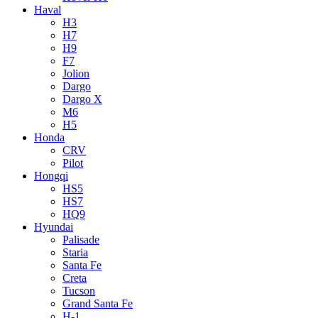
Haval
H3
H7
H9
F7
Jolion
Dargo
Dargo X
M6
H5
Honda
CRV
Pilot
Hongqi
HS5
HS7
HQ9
Hyundai
Palisade
Staria
Santa Fe
Creta
Tucson
Grand Santa Fe
H-1