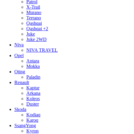
Patrol
X-Trail
Murano
Terrano
Qashqai
Qashqai +2
Juke
Juke 2WD
Niva
NIVA TRAVEL
Opel
Antara
Mokka
Oting
Paladin
Renault
Kaptur
Arkana
Koleos
Duster
Skoda
Kodiaq
Karoq
SsangYong
Kyron