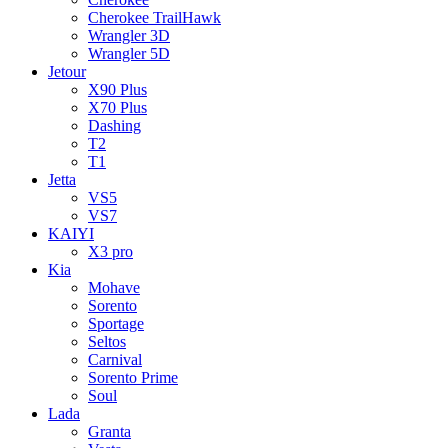
Cherokee TrailHawk
Wrangler 3D
Wrangler 5D
Jetour
X90 Plus
X70 Plus
Dashing
T2
T1
Jetta
VS5
VS7
KAIYI
X3 pro
Kia
Mohave
Sorento
Sportage
Seltos
Carnival
Sorento Prime
Soul
Lada
Granta