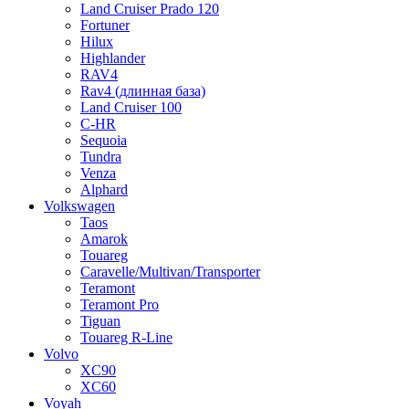
Land Cruiser Prado 120
Fortuner
Hilux
Highlander
RAV4
Rav4 (длинная база)
Land Cruiser 100
C-HR
Sequoia
Tundra
Venza
Alphard
Volkswagen
Taos
Amarok
Touareg
Caravelle/Multivan/Transporter
Teramont
Teramont Pro
Tiguan
Touareg R-Line
Volvo
XC90
XC60
Voyah