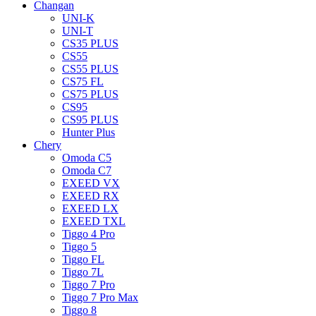
Changan
UNI-K
UNI-T
CS35 PLUS
CS55
CS55 PLUS
CS75 FL
CS75 PLUS
CS95
CS95 PLUS
Hunter Plus
Chery
Omoda C5
Omoda C7
EXEED VX
EXEED RX
EXEED LX
EXEED TXL
Tiggo 4 Pro
Tiggo 5
Tiggo FL
Tiggo 7L
Tiggo 7 Pro
Tiggo 7 Pro Max
Tiggo 8