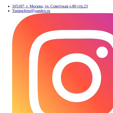
105187, г. Москва, ул. Советская д.80 стр.23
TuningJeep@yandex.ru