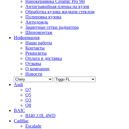
Нанокерамика Ceramic Pro 9H
Антигравийная пленка на кузов
Обработка кузова жидким стеклом
Полировка кузова
Антидождь
Защитные сетки радиатора
Шиномонтаж
Информация
Наши работы
Контакты
Реквизиты
Оплата и доставка
Отзывы
О компании
Новости
Audi
Q7
Q5
Q3
Q8
BAIC
BJ40 2.0L 4WD
Cadillac
Escalade