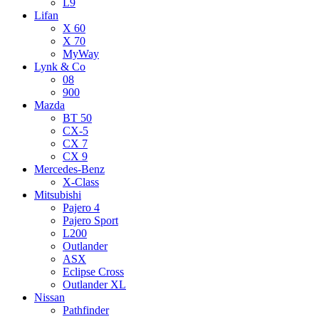
L9
Lifan
X 60
X 70
MyWay
Lynk & Co
08
900
Mazda
BT 50
CX-5
CX 7
CX 9
Mercedes-Benz
X-Class
Mitsubishi
Pajero 4
Pajero Sport
L200
Outlander
ASX
Eclipse Cross
Outlander XL
Nissan
Pathfinder