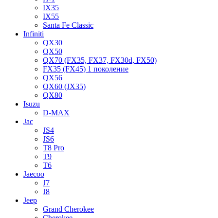
IX35
IX55
Santa Fe Classic
Infiniti
QX30
QX50
QX70 (FX35, FX37, FX30d, FX50)
FX35 (FX45) 1 поколение
QX56
QX60 (JX35)
QX80
Isuzu
D-MAX
Jac
JS4
JS6
T8 Pro
T9
T6
Jaecoo
J7
J8
Jeep
Grand Cherokee
Cherokee