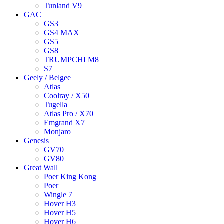
Tunland V9
GAC
GS3
GS4 MAX
GS5
GS8
TRUMPCHI M8
S7
Geely / Belgee
Atlas
Coolray / X50
Tugella
Atlas Pro / X70
Emgrand X7
Monjaro
Genesis
GV70
GV80
Great Wall
Poer King Kong
Poer
Wingle 7
Hover H3
Hover H5
Hover H6