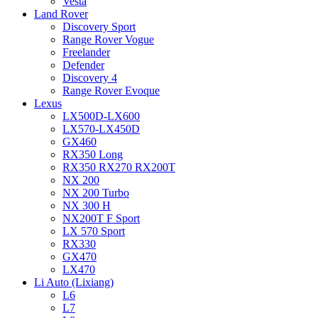
Vesta
Land Rover
Discovery Sport
Range Rover Vogue
Freelander
Defender
Discovery 4
Range Rover Evoque
Lexus
LX500D-LX600
LX570-LX450D
GX460
RX350 Long
RX350 RX270 RX200T
NX 200
NX 200 Turbo
NX 300 H
NX200T F Sport
LX 570 Sport
RX330
GX470
LX470
Li Auto (Lixiang)
L6
L7