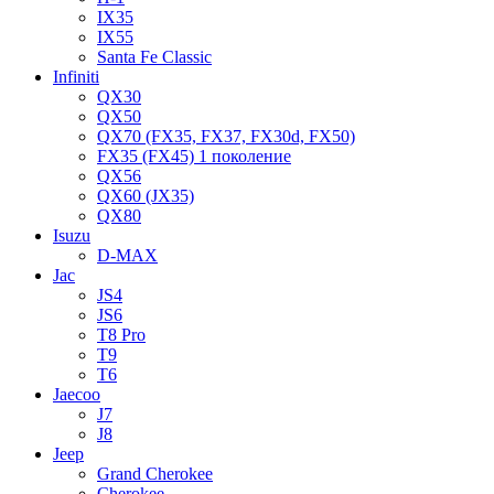
IX35
IX55
Santa Fe Classic
Infiniti
QX30
QX50
QX70 (FX35, FX37, FX30d, FX50)
FX35 (FX45) 1 поколение
QX56
QX60 (JX35)
QX80
Isuzu
D-MAX
Jac
JS4
JS6
T8 Pro
T9
T6
Jaecoo
J7
J8
Jeep
Grand Cherokee
Cherokee