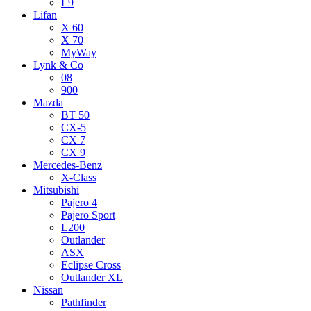
L9
Lifan
X 60
X 70
MyWay
Lynk & Co
08
900
Mazda
BT 50
CX-5
CX 7
CX 9
Mercedes-Benz
X-Class
Mitsubishi
Pajero 4
Pajero Sport
L200
Outlander
ASX
Eclipse Cross
Outlander XL
Nissan
Pathfinder