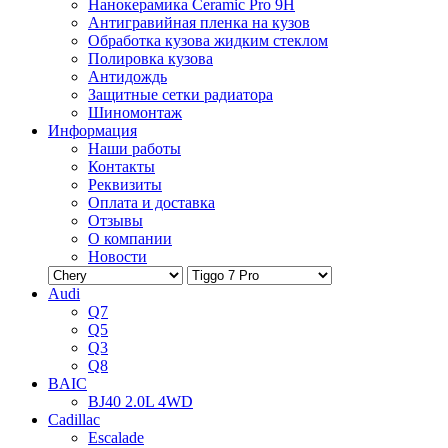
Нанокерамика Ceramic Pro 9H
Антигравийная пленка на кузов
Обработка кузова жидким стеклом
Полировка кузова
Антидождь
Защитные сетки радиатора
Шиномонтаж
Информация
Наши работы
Контакты
Реквизиты
Оплата и доставка
Отзывы
О компании
Новости
Audi
Q7
Q5
Q3
Q8
BAIC
BJ40 2.0L 4WD
Cadillac
Escalade