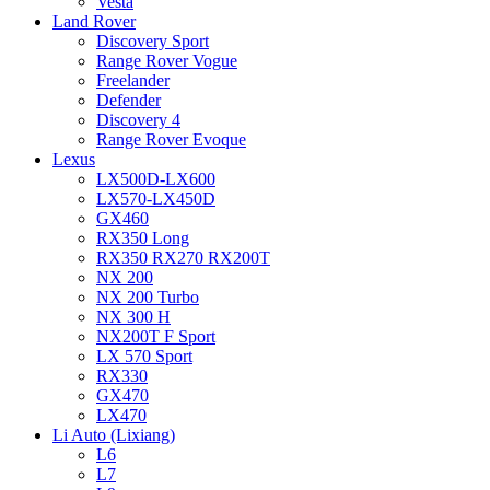
Vesta
Land Rover
Discovery Sport
Range Rover Vogue
Freelander
Defender
Discovery 4
Range Rover Evoque
Lexus
LX500D-LX600
LX570-LX450D
GX460
RX350 Long
RX350 RX270 RX200T
NX 200
NX 200 Turbo
NX 300 H
NX200T F Sport
LX 570 Sport
RX330
GX470
LX470
Li Auto (Lixiang)
L6
L7