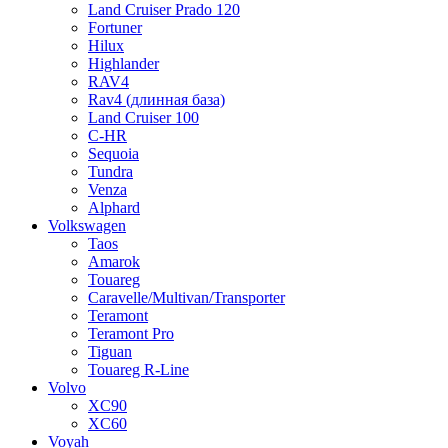
Land Cruiser Prado 120
Fortuner
Hilux
Highlander
RAV4
Rav4 (длинная база)
Land Cruiser 100
C-HR
Sequoia
Tundra
Venza
Alphard
Volkswagen
Taos
Amarok
Touareg
Caravelle/Multivan/Transporter
Teramont
Teramont Pro
Tiguan
Touareg R-Line
Volvo
XC90
XC60
Voyah