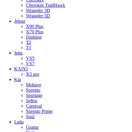
Cherokee TrailHawk
Wrangler 3D
Wrangler 5D
Jetour
X90 Plus
X70 Plus
Dashing
T2
T1
Jetta
VS5
VS7
KAIYI
X3 pro
Kia
Mohave
Sorento
Sportage
Seltos
Carnival
Sorento Prime
Soul
Lada
Granta