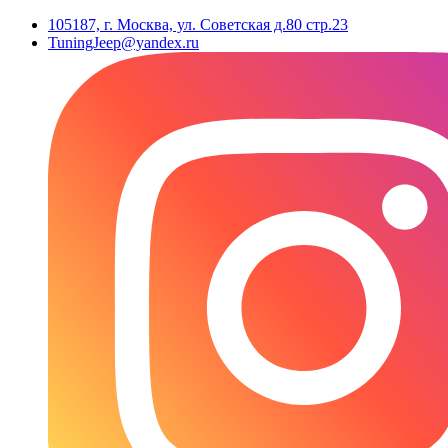
105187, г. Москва, ул. Советская д.80 стр.23
TuningJeep@yandex.ru