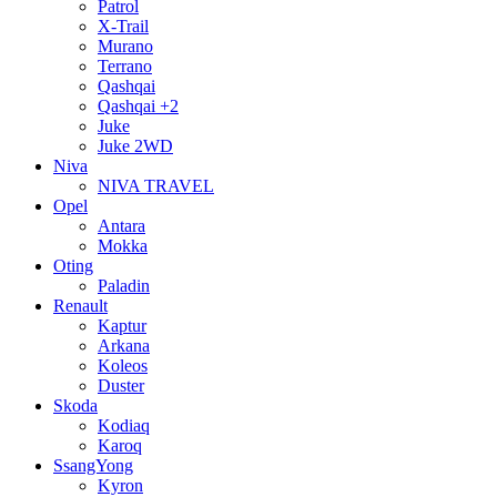
Patrol
X-Trail
Murano
Terrano
Qashqai
Qashqai +2
Juke
Juke 2WD
Niva
NIVA TRAVEL
Opel
Antara
Mokka
Oting
Paladin
Renault
Kaptur
Arkana
Koleos
Duster
Skoda
Kodiaq
Karoq
SsangYong
Kyron