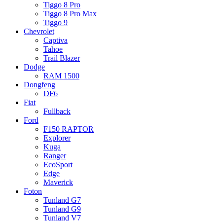
Tiggo 8 Pro
Tiggo 8 Pro Max
Tiggo 9
Chevrolet
Captiva
Tahoe
Trail Blazer
Dodge
RAM 1500
Dongfeng
DF6
Fiat
Fullback
Ford
F150 RAPTOR
Explorer
Kuga
Ranger
EcoSport
Edge
Maverick
Foton
Tunland G7
Tunland G9
Tunland V7