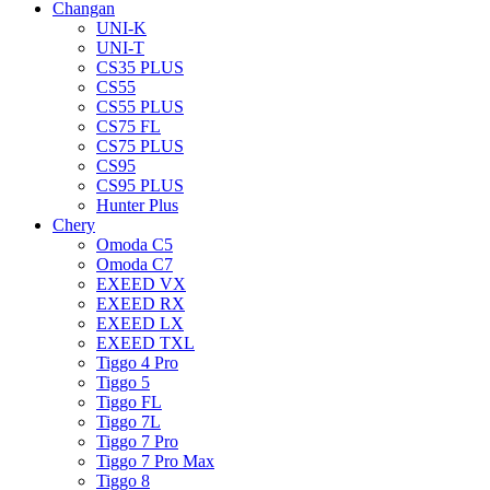
Changan
UNI-K
UNI-T
CS35 PLUS
CS55
CS55 PLUS
CS75 FL
CS75 PLUS
CS95
CS95 PLUS
Hunter Plus
Chery
Omoda C5
Omoda C7
EXEED VX
EXEED RX
EXEED LX
EXEED TXL
Tiggo 4 Pro
Tiggo 5
Tiggo FL
Tiggo 7L
Tiggo 7 Pro
Tiggo 7 Pro Max
Tiggo 8