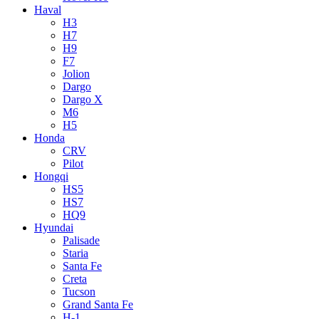
Haval
H3
H7
H9
F7
Jolion
Dargo
Dargo X
M6
H5
Honda
CRV
Pilot
Hongqi
HS5
HS7
HQ9
Hyundai
Palisade
Staria
Santa Fe
Creta
Tucson
Grand Santa Fe
H-1