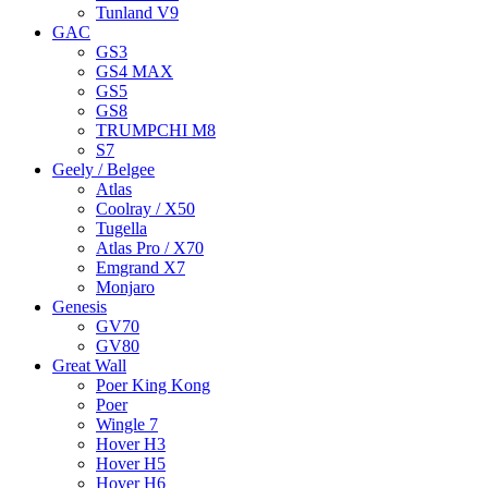
Tunland V9
GAC
GS3
GS4 MAX
GS5
GS8
TRUMPCHI M8
S7
Geely / Belgee
Atlas
Coolray / X50
Tugella
Atlas Pro / X70
Emgrand X7
Monjaro
Genesis
GV70
GV80
Great Wall
Poer King Kong
Poer
Wingle 7
Hover H3
Hover H5
Hover H6