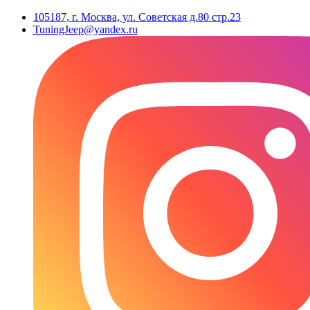
105187, г. Москва, ул. Советская д.80 стр.23
TuningJeep@yandex.ru