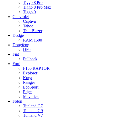
Tiggo 8 Pro
Tiggo 8 Pro Max
Tiggo 9
Chevrolet
Captiva
Tahoe
Trail Blazer
Dodge
RAM 1500
Dongfeng
DF6
Fiat
Fullback
Ford
F150 RAPTOR
Explorer
Kuga
Ranger
EcoSport
Edge
Maverick
Foton
Tunland G7
Tunland G9
Tunland V7