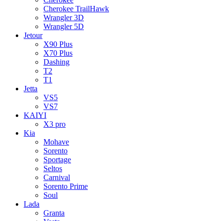
Cherokee TrailHawk
Wrangler 3D
Wrangler 5D
Jetour
X90 Plus
X70 Plus
Dashing
T2
T1
Jetta
VS5
VS7
KAIYI
X3 pro
Kia
Mohave
Sorento
Sportage
Seltos
Carnival
Sorento Prime
Soul
Lada
Granta