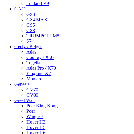
Tunland V9
GAC
GS3
GS4 MAX
GS5
GS8
TRUMPCHI M8
S7
Geely / Belgee
Atlas
Coolray / X50
Tugella
Atlas Pro / X70
Emgrand X7
Monjaro
Genesis
GV70
GV80
Great Wall
Poer King Kong
Poer
Wingle 7
Hover H3
Hover H5
Hover H6