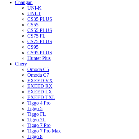
Changan
UNI-K
UNI-T
CS35 PLUS
CS55
CS55 PLUS
CS75 FL
CS75 PLUS
CS95
CS95 PLUS
Hunter Plus
Chery
Omoda C5
Omoda C7
EXEED VX
EXEED RX
EXEED LX
EXEED TXL
Tiggo 4 Pro
Tiggo 5
Tiggo FL
Tiggo 7L
Tiggo 7 Pro
Tiggo 7 Pro Max
Tiggo 8