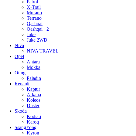
Patrol
X-Trail
Murano
Terrano
Qashqai
Qashqai +2
Juke
Juke 2WD
Niva
NIVA TRAVEL
Opel
Antara
Mokka
Oting
Paladin
Renault
Kaptur
Arkana
Koleos
Duster
Skoda
Kodiaq
Karoq
SsangYong
Kyron