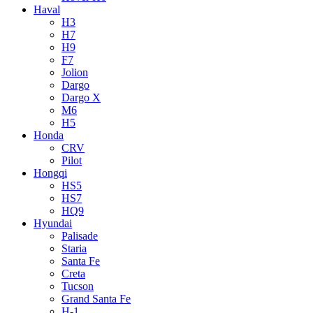
Haval
H3
H7
H9
F7
Jolion
Dargo
Dargo X
M6
H5
Honda
CRV
Pilot
Hongqi
HS5
HS7
HQ9
Hyundai
Palisade
Staria
Santa Fe
Creta
Tucson
Grand Santa Fe
H-1