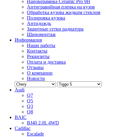
Нанокерамика Ceramic Pro 9H
Антигравийная пленка на кузов
Обработка кузова жидким стеклом
Полировка кузова
Антидождь
Защитные сетки радиатора
Шиномонтаж
Информация
Наши работы
Контакты
Реквизиты
Оплата и доставка
Отзывы
О компании
Новости
Audi
Q7
Q5
Q3
Q8
BAIC
BJ40 2.0L 4WD
Cadillac
Escalade