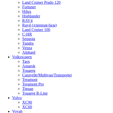
Land Cruiser Prado 120
Fortuner
Hilux
Highlander
RAV4
Rav4 (длинная база)
Land Cruiser 100
C-HR
Sequoia
Tundra
Venza
Alphard
Volkswagen
Taos
Amarok
Touareg
Caravelle/Multivan/Transporter
Teramont
Teramont Pro
Tiguan
Touareg R-Line
Volvo
XC90
XC60
Voyah