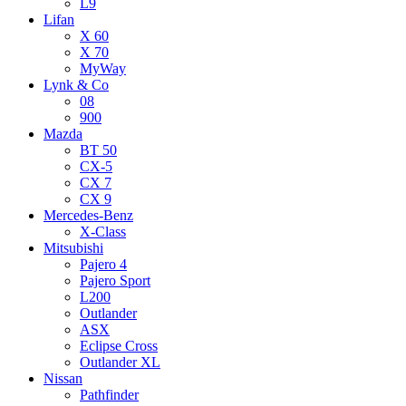
L9
Lifan
X 60
X 70
MyWay
Lynk & Co
08
900
Mazda
BT 50
CX-5
CX 7
CX 9
Mercedes-Benz
X-Class
Mitsubishi
Pajero 4
Pajero Sport
L200
Outlander
ASX
Eclipse Cross
Outlander XL
Nissan
Pathfinder