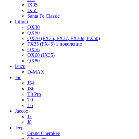
IX35
IX55
Santa Fe Classic
Infiniti
QX30
QX50
QX70 (FX35, FX37, FX30d, FX50)
FX35 (FX45) 1 поколение
QX56
QX60 (JX35)
QX80
Isuzu
D-MAX
Jac
JS4
JS6
T8 Pro
T9
T6
Jaecoo
J7
J8
Jeep
Grand Cherokee
Cherokee