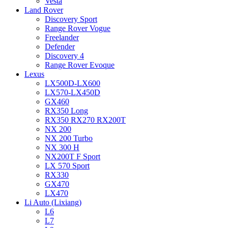
Vesta
Land Rover
Discovery Sport
Range Rover Vogue
Freelander
Defender
Discovery 4
Range Rover Evoque
Lexus
LX500D-LX600
LX570-LX450D
GX460
RX350 Long
RX350 RX270 RX200T
NX 200
NX 200 Turbo
NX 300 H
NX200T F Sport
LX 570 Sport
RX330
GX470
LX470
Li Auto (Lixiang)
L6
L7