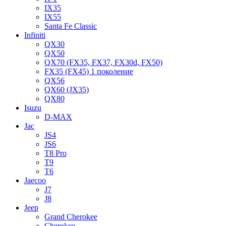
IX35
IX55
Santa Fe Classic
Infiniti
QX30
QX50
QX70 (FX35, FX37, FX30d, FX50)
FX35 (FX45) 1 поколение
QX56
QX60 (JX35)
QX80
Isuzu
D-MAX
Jac
JS4
JS6
T8 Pro
T9
T6
Jaecoo
J7
J8
Jeep
Grand Cherokee
Cherokee