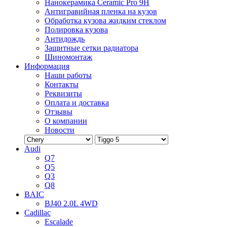
Нанокерамика Ceramic Pro 9H
Антигравийная пленка на кузов
Обработка кузова жидким стеклом
Полировка кузова
Антидождь
Защитные сетки радиатора
Шиномонтаж
Информация
Наши работы
Контакты
Реквизиты
Оплата и доставка
Отзывы
О компании
Новости
Audi
Q7
Q5
Q3
Q8
BAIC
BJ40 2.0L 4WD
Cadillac
Escalade