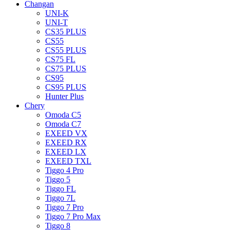
Changan
UNI-K
UNI-T
CS35 PLUS
CS55
CS55 PLUS
CS75 FL
CS75 PLUS
CS95
CS95 PLUS
Hunter Plus
Chery
Omoda C5
Omoda C7
EXEED VX
EXEED RX
EXEED LX
EXEED TXL
Tiggo 4 Pro
Tiggo 5
Tiggo FL
Tiggo 7L
Tiggo 7 Pro
Tiggo 7 Pro Max
Tiggo 8