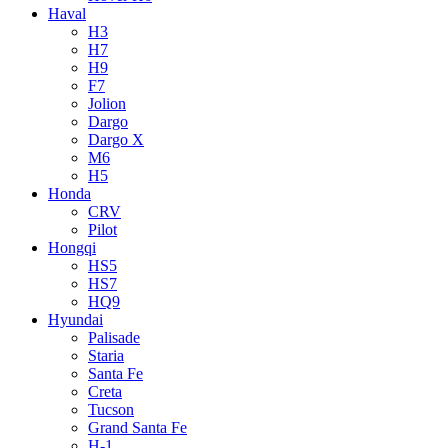
Haval
H3
H7
H9
F7
Jolion
Dargo
Dargo X
M6
H5
Honda
CRV
Pilot
Hongqi
HS5
HS7
HQ9
Hyundai
Palisade
Staria
Santa Fe
Creta
Tucson
Grand Santa Fe
H-1