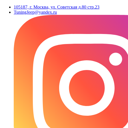
105187, г. Москва, ул. Советская д.80 стр.23
TuningJeep@yandex.ru