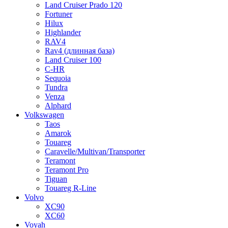
Land Cruiser Prado 120
Fortuner
Hilux
Highlander
RAV4
Rav4 (длинная база)
Land Cruiser 100
C-HR
Sequoia
Tundra
Venza
Alphard
Volkswagen
Taos
Amarok
Touareg
Caravelle/Multivan/Transporter
Teramont
Teramont Pro
Tiguan
Touareg R-Line
Volvo
XC90
XC60
Voyah