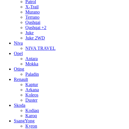
Patrol
X-Trail
Murano
Terrano
Qashqai
Qashqai +2
Juke
Juke 2WD
Niva
NIVA TRAVEL
Opel
Antara
Mokka
Oting
Paladin
Renault
Kaptur
Arkana
Koleos
Duster
Skoda
Kodiaq
Karoq
SsangYong
Kyron