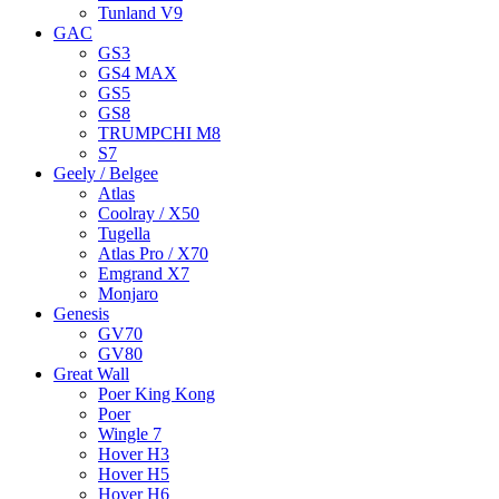
Tunland V9
GAC
GS3
GS4 MAX
GS5
GS8
TRUMPCHI M8
S7
Geely / Belgee
Atlas
Coolray / X50
Tugella
Atlas Pro / X70
Emgrand X7
Monjaro
Genesis
GV70
GV80
Great Wall
Poer King Kong
Poer
Wingle 7
Hover H3
Hover H5
Hover H6