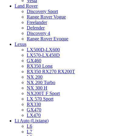
Vesta
Land Rover
Discovery Sport
Range Rover Vogue
Freelander
Defender
Discovery 4
Range Rover Evoque
Lexus
LX500D-LX600
LX570-LX450D
GX460
RX350 Long
RX350 RX270 RX200T
NX 200
NX 200 Turbo
NX 300 H
NX200T F Sport
LX 570 Sport
RX330
GX470
LX470
Li Auto (Lixiang)
L6
L7