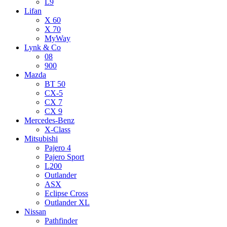
L9
Lifan
X 60
X 70
MyWay
Lynk & Co
08
900
Mazda
BT 50
CX-5
CX 7
CX 9
Mercedes-Benz
X-Class
Mitsubishi
Pajero 4
Pajero Sport
L200
Outlander
ASX
Eclipse Cross
Outlander XL
Nissan
Pathfinder