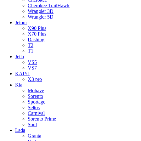
Cherokee TrailHawk
Wrangler 3D
Wrangler 5D
Jetour
X90 Plus
X70 Plus
Dashing
T2
T1
Jetta
VS5
VS7
KAIYI
X3 pro
Kia
Mohave
Sorento
Sportage
Seltos
Carnival
Sorento Prime
Soul
Lada
Granta