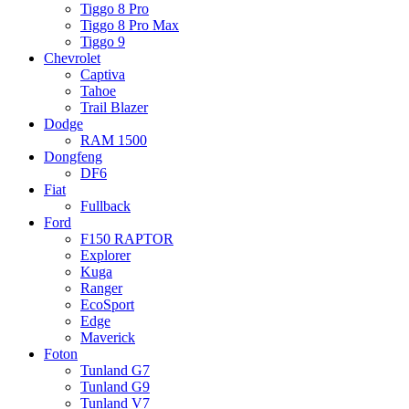
Tiggo 8 Pro
Tiggo 8 Pro Max
Tiggo 9
Chevrolet
Captiva
Tahoe
Trail Blazer
Dodge
RAM 1500
Dongfeng
DF6
Fiat
Fullback
Ford
F150 RAPTOR
Explorer
Kuga
Ranger
EcoSport
Edge
Maverick
Foton
Tunland G7
Tunland G9
Tunland V7