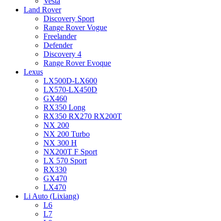
Vesta
Land Rover
Discovery Sport
Range Rover Vogue
Freelander
Defender
Discovery 4
Range Rover Evoque
Lexus
LX500D-LX600
LX570-LX450D
GX460
RX350 Long
RX350 RX270 RX200T
NX 200
NX 200 Turbo
NX 300 H
NX200T F Sport
LX 570 Sport
RX330
GX470
LX470
Li Auto (Lixiang)
L6
L7