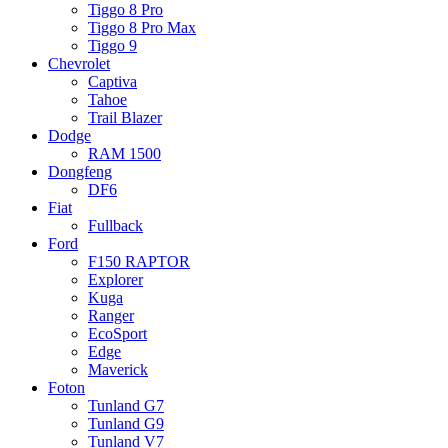
Tiggo 8 Pro
Tiggo 8 Pro Max
Tiggo 9
Chevrolet
Captiva
Tahoe
Trail Blazer
Dodge
RAM 1500
Dongfeng
DF6
Fiat
Fullback
Ford
F150 RAPTOR
Explorer
Kuga
Ranger
EcoSport
Edge
Maverick
Foton
Tunland G7
Tunland G9
Tunland V7