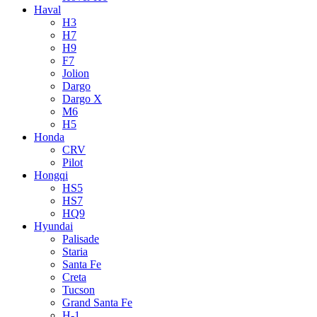
Haval
H3
H7
H9
F7
Jolion
Dargo
Dargo X
M6
H5
Honda
CRV
Pilot
Hongqi
HS5
HS7
HQ9
Hyundai
Palisade
Staria
Santa Fe
Creta
Tucson
Grand Santa Fe
H-1