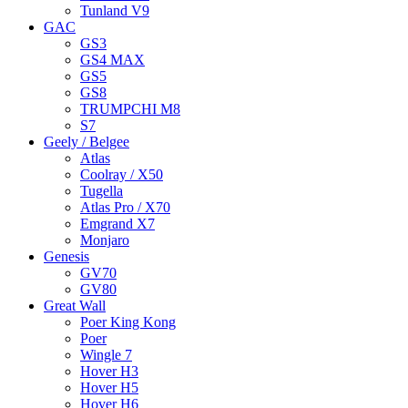
Tunland V9
GAC
GS3
GS4 MAX
GS5
GS8
TRUMPCHI M8
S7
Geely / Belgee
Atlas
Coolray / X50
Tugella
Atlas Pro / X70
Emgrand X7
Monjaro
Genesis
GV70
GV80
Great Wall
Poer King Kong
Poer
Wingle 7
Hover H3
Hover H5
Hover H6