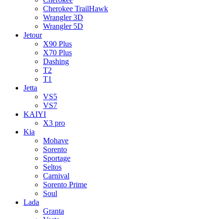
Cherokee TrailHawk
Wrangler 3D
Wrangler 5D
Jetour
X90 Plus
X70 Plus
Dashing
T2
T1
Jetta
VS5
VS7
KAIYI
X3 pro
Kia
Mohave
Sorento
Sportage
Seltos
Carnival
Sorento Prime
Soul
Lada
Granta