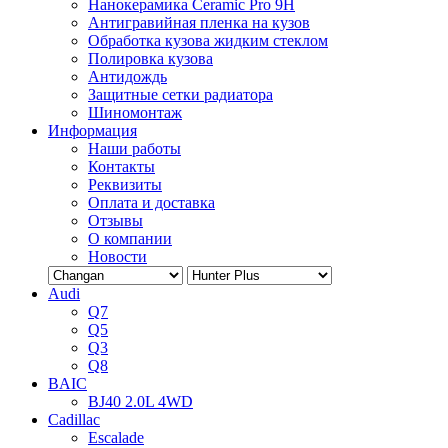
Нанокерамика Ceramic Pro 9H
Антигравийная пленка на кузов
Обработка кузова жидким стеклом
Полировка кузова
Антидождь
Защитные сетки радиатора
Шиномонтаж
Информация
Наши работы
Контакты
Реквизиты
Оплата и доставка
Отзывы
О компании
Новости
Audi
Q7
Q5
Q3
Q8
BAIC
BJ40 2.0L 4WD
Cadillac
Escalade