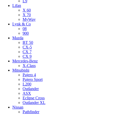
L9
Lifan
X 60
X 70
MyWay
Lynk & Co
08
900
Mazda
BT 50
CX-5
CX 7
CX 9
Mercedes-Benz
X-Class
Mitsubishi
Pajero 4
Pajero Sport
L200
Outlander
ASX
Eclipse Cross
Outlander XL
Nissan
Pathfinder