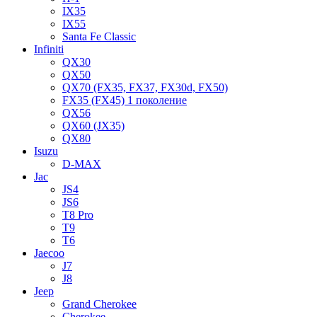
IX35
IX55
Santa Fe Classic
Infiniti
QX30
QX50
QX70 (FX35, FX37, FX30d, FX50)
FX35 (FX45) 1 поколение
QX56
QX60 (JX35)
QX80
Isuzu
D-MAX
Jac
JS4
JS6
T8 Pro
T9
T6
Jaecoo
J7
J8
Jeep
Grand Cherokee
Cherokee