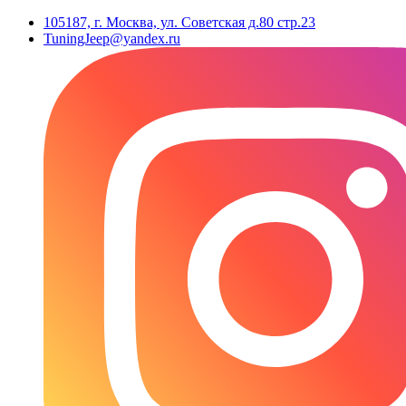
105187, г. Москва, ул. Советская д.80 стр.23
TuningJeep@yandex.ru