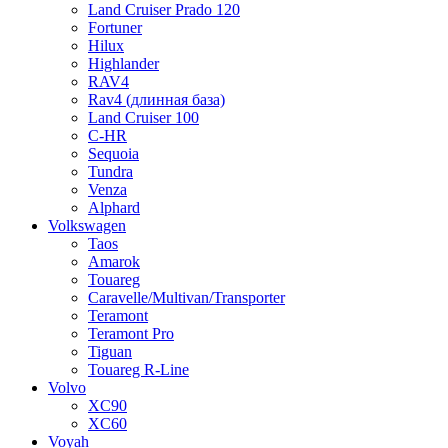
Land Cruiser Prado 120
Fortuner
Hilux
Highlander
RAV4
Rav4 (длинная база)
Land Cruiser 100
C-HR
Sequoia
Tundra
Venza
Alphard
Volkswagen
Taos
Amarok
Touareg
Caravelle/Multivan/Transporter
Teramont
Teramont Pro
Tiguan
Touareg R-Line
Volvo
XC90
XC60
Voyah