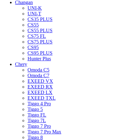
Changan
UNI-K
UNI-T
CS35 PLUS
CS55
CS55 PLUS
CS75 FL
CS75 PLUS
CS95
CS95 PLUS
Hunter Plus
Chery
Omoda C5
Omoda C7
EXEED VX
EXEED RX
EXEED LX
EXEED TXL
Tiggo 4 Pro
Tiggo 5
Tiggo FL
Tiggo 7L
Tiggo 7 Pro
Tiggo 7 Pro Max
Tiggo 8