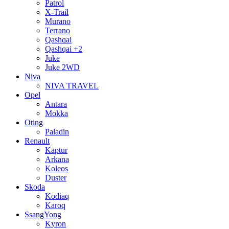
Patrol
X-Trail
Murano
Terrano
Qashqai
Qashqai +2
Juke
Juke 2WD
Niva
NIVA TRAVEL
Opel
Antara
Mokka
Oting
Paladin
Renault
Kaptur
Arkana
Koleos
Duster
Skoda
Kodiaq
Karoq
SsangYong
Kyron