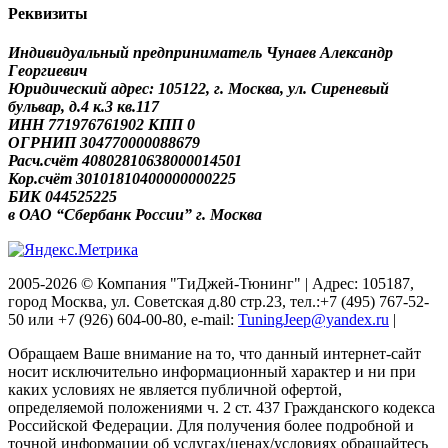
Реквизиты
Индивидуальный предприниматель Чунаев Александр
Георгиевич
Юридический адрес: 105122, г. Москва, ул. Сиреневый
бульвар, д.4 к.3 кв.117
ИНН 771976761902 КПП 0
ОГРНИП 304770000088679
Расч.счёт 40802810638000014501
Кор.счёт 30101810400000000225
БИК 044525225
в ОАО “Сбербанк России” г. Москва
2005-2026 © Компания "ТиДжей-Тюнинг" | Адрес: 105187,
город Москва, ул. Советская д.80 стр.23, тел.:+7 (495) 767-52-
50 или +7 (926) 604-00-80, e-mail:
TuningJeep@yandex.ru
|
Обращаем Ваше внимание на то, что данный интернет-сайт
носит исключительно информационный характер и ни при
каких условиях не является публичной офертой,
определяемой положениями ч. 2 ст. 437 Гражданского кодекса
Российской Федерации. Для получения более подробной и
точной информации об услугах/ценах/условиях обращайтесь