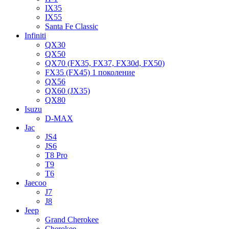
IX35
IX55
Santa Fe Classic
Infiniti
QX30
QX50
QX70 (FX35, FX37, FX30d, FX50)
FX35 (FX45) 1 поколение
QX56
QX60 (JX35)
QX80
Isuzu
D-MAX
Jac
JS4
JS6
T8 Pro
T9
T6
Jaecoo
J7
J8
Jeep
Grand Cherokee
Cherokee