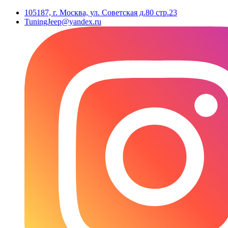
105187, г. Москва, ул. Советская д.80 стр.23
TuningJeep@yandex.ru