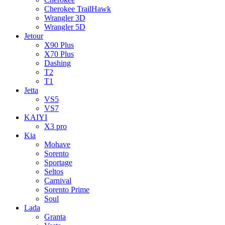
Cherokee TrailHawk
Wrangler 3D
Wrangler 5D
Jetour
X90 Plus
X70 Plus
Dashing
T2
T1
Jetta
VS5
VS7
KAIYI
X3 pro
Kia
Mohave
Sorento
Sportage
Seltos
Carnival
Sorento Prime
Soul
Lada
Granta