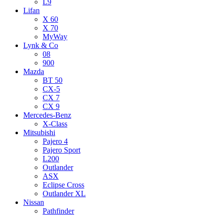
L9
Lifan
X 60
X 70
MyWay
Lynk & Co
08
900
Mazda
BT 50
CX-5
CX 7
CX 9
Mercedes-Benz
X-Class
Mitsubishi
Pajero 4
Pajero Sport
L200
Outlander
ASX
Eclipse Cross
Outlander XL
Nissan
Pathfinder