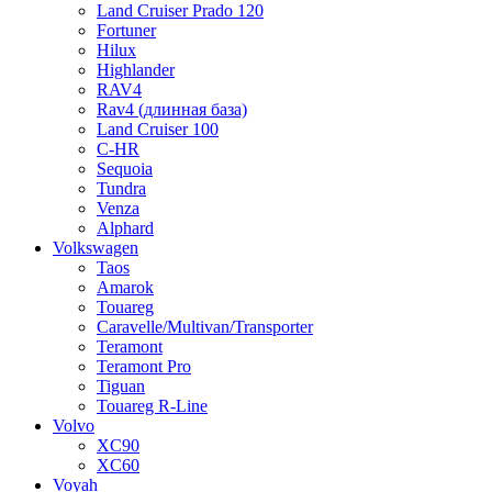
Land Cruiser Prado 120
Fortuner
Hilux
Highlander
RAV4
Rav4 (длинная база)
Land Cruiser 100
C-HR
Sequoia
Tundra
Venza
Alphard
Volkswagen
Taos
Amarok
Touareg
Caravelle/Multivan/Transporter
Teramont
Teramont Pro
Tiguan
Touareg R-Line
Volvo
XC90
XC60
Voyah