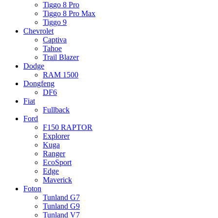
Tiggo 8 Pro
Tiggo 8 Pro Max
Tiggo 9
Chevrolet
Captiva
Tahoe
Trail Blazer
Dodge
RAM 1500
Dongfeng
DF6
Fiat
Fullback
Ford
F150 RAPTOR
Explorer
Kuga
Ranger
EcoSport
Edge
Maverick
Foton
Tunland G7
Tunland G9
Tunland V7