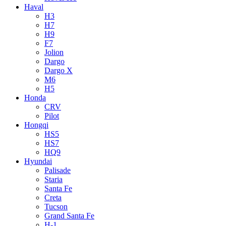
Haval
H3
H7
H9
F7
Jolion
Dargo
Dargo X
M6
H5
Honda
CRV
Pilot
Hongqi
HS5
HS7
HQ9
Hyundai
Palisade
Staria
Santa Fe
Creta
Tucson
Grand Santa Fe
H-1