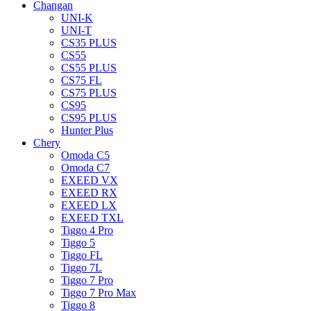
Changan
UNI-K
UNI-T
CS35 PLUS
CS55
CS55 PLUS
CS75 FL
CS75 PLUS
CS95
CS95 PLUS
Hunter Plus
Chery
Omoda C5
Omoda C7
EXEED VX
EXEED RX
EXEED LX
EXEED TXL
Tiggo 4 Pro
Tiggo 5
Tiggo FL
Tiggo 7L
Tiggo 7 Pro
Tiggo 7 Pro Max
Tiggo 8