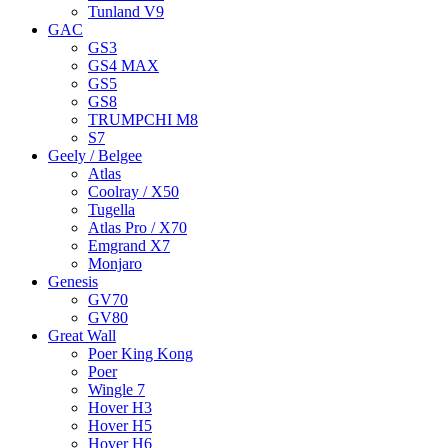
Tunland V9
GAC
GS3
GS4 MAX
GS5
GS8
TRUMPCHI M8
S7
Geely / Belgee
Atlas
Coolray / X50
Tugella
Atlas Pro / X70
Emgrand X7
Monjaro
Genesis
GV70
GV80
Great Wall
Poer King Kong
Poer
Wingle 7
Hover H3
Hover H5
Hover H6