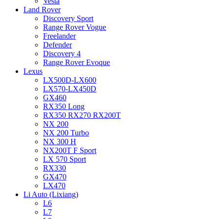
Vesta
Land Rover
Discovery Sport
Range Rover Vogue
Freelander
Defender
Discovery 4
Range Rover Evoque
Lexus
LX500D-LX600
LX570-LX450D
GX460
RX350 Long
RX350 RX270 RX200T
NX 200
NX 200 Turbo
NX 300 H
NX200T F Sport
LX 570 Sport
RX330
GX470
LX470
Li Auto (Lixiang)
L6
L7