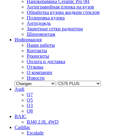
Нанокерамика Ceramic Pro 9H
Антигравийная пленка на кузов
Обработка кузова жидким стеклом
Полировка кузова
Антидождь
Защитные сетки радиатора
Шиномонтаж
Информация
Наши работы
Контакты
Реквизиты
Оплата и доставка
Отзывы
О компании
Новости
Audi
Q7
Q5
Q3
Q8
BAIC
BJ40 2.0L 4WD
Cadillac
Escalade