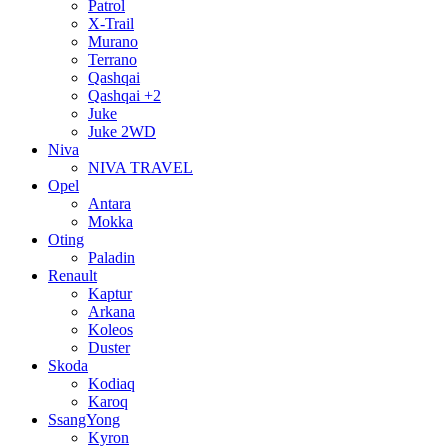
Patrol
X-Trail
Murano
Terrano
Qashqai
Qashqai +2
Juke
Juke 2WD
Niva
NIVA TRAVEL
Opel
Antara
Mokka
Oting
Paladin
Renault
Kaptur
Arkana
Koleos
Duster
Skoda
Kodiaq
Karoq
SsangYong
Kyron