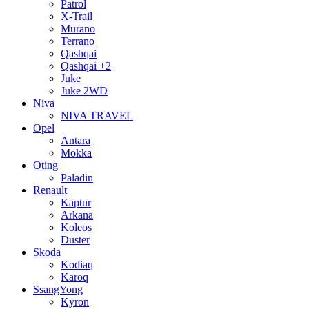
Patrol
X-Trail
Murano
Terrano
Qashqai
Qashqai +2
Juke
Juke 2WD
Niva
NIVA TRAVEL
Opel
Antara
Mokka
Oting
Paladin
Renault
Kaptur
Arkana
Koleos
Duster
Skoda
Kodiaq
Karoq
SsangYong
Kyron