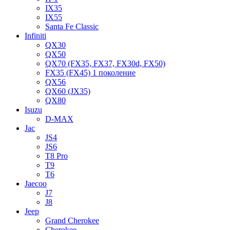
IX35
IX55
Santa Fe Classic
Infiniti
QX30
QX50
QX70 (FX35, FX37, FX30d, FX50)
FX35 (FX45) 1 поколение
QX56
QX60 (JX35)
QX80
Isuzu
D-MAX
Jac
JS4
JS6
T8 Pro
T9
T6
Jaecoo
J7
J8
Jeep
Grand Cherokee
Cherokee