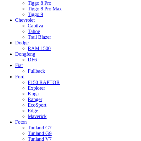
Tiggo 8 Pro
Tiggo 8 Pro Max
Tiggo 9
Chevrolet
Captiva
Tahoe
Trail Blazer
Dodge
RAM 1500
Dongfeng
DF6
Fiat
Fullback
Ford
F150 RAPTOR
Explorer
Kuga
Ranger
EcoSport
Edge
Maverick
Foton
Tunland G7
Tunland G9
Tunland V7