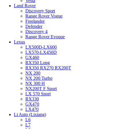
Vesta
Land Rover
Discovery Sport
Range Rover Vogue
Freelander
Defender
Discovery 4
Range Rover Evoque
Lexus
LX500D-LX600
LX570-LX450D
GX460
RX350 Long
RX350 RX270 RX200T
NX 200
NX 200 Turbo
NX 300 H
NX200T F Sport
LX 570 Sport
RX330
GX470
LX470
Li Auto (Lixiang)
L6
L7