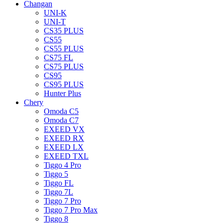
Changan
UNI-K
UNI-T
CS35 PLUS
CS55
CS55 PLUS
CS75 FL
CS75 PLUS
CS95
CS95 PLUS
Hunter Plus
Chery
Omoda C5
Omoda C7
EXEED VX
EXEED RX
EXEED LX
EXEED TXL
Tiggo 4 Pro
Tiggo 5
Tiggo FL
Tiggo 7L
Tiggo 7 Pro
Tiggo 7 Pro Max
Tiggo 8