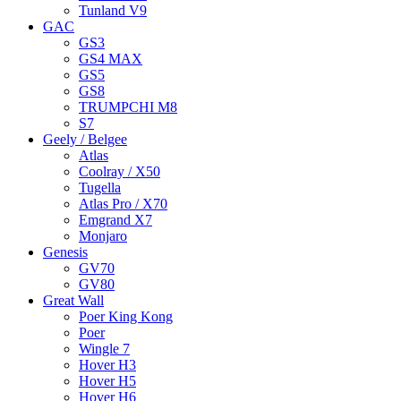
Tunland V9
GAC
GS3
GS4 MAX
GS5
GS8
TRUMPCHI M8
S7
Geely / Belgee
Atlas
Coolray / X50
Tugella
Atlas Pro / X70
Emgrand X7
Monjaro
Genesis
GV70
GV80
Great Wall
Poer King Kong
Poer
Wingle 7
Hover H3
Hover H5
Hover H6