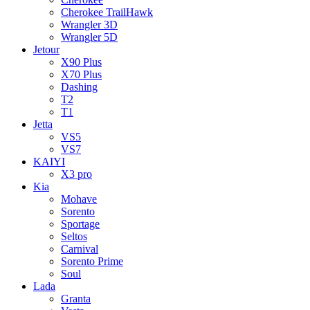
Cherokee TrailHawk
Wrangler 3D
Wrangler 5D
Jetour
X90 Plus
X70 Plus
Dashing
T2
T1
Jetta
VS5
VS7
KAIYI
X3 pro
Kia
Mohave
Sorento
Sportage
Seltos
Carnival
Sorento Prime
Soul
Lada
Granta