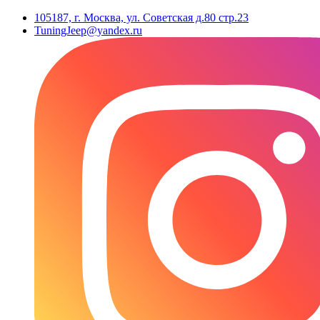
105187, г. Москва, ул. Советская д.80 стр.23
TuningJeep@yandex.ru