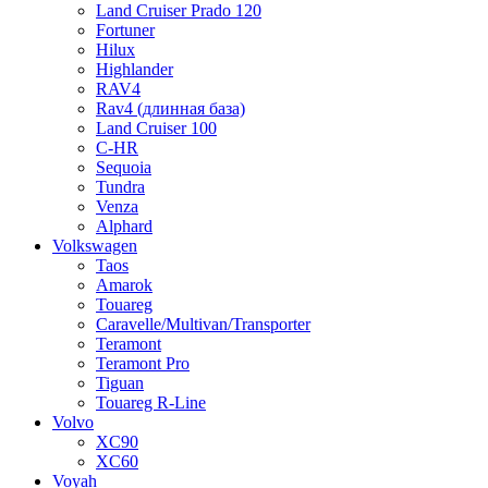
Land Cruiser Prado 120
Fortuner
Hilux
Highlander
RAV4
Rav4 (длинная база)
Land Cruiser 100
C-HR
Sequoia
Tundra
Venza
Alphard
Volkswagen
Taos
Amarok
Touareg
Caravelle/Multivan/Transporter
Teramont
Teramont Pro
Tiguan
Touareg R-Line
Volvo
XC90
XC60
Voyah