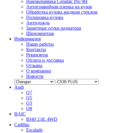
Нанокерамика Ceramic Pro 9H
Антигравийная пленка на кузов
Обработка кузова жидким стеклом
Полировка кузова
Антидождь
Защитные сетки радиатора
Шиномонтаж
Информация
Наши работы
Контакты
Реквизиты
Оплата и доставка
Отзывы
О компании
Новости
Audi
Q7
Q5
Q3
Q8
BAIC
BJ40 2.0L 4WD
Cadillac
Escalade