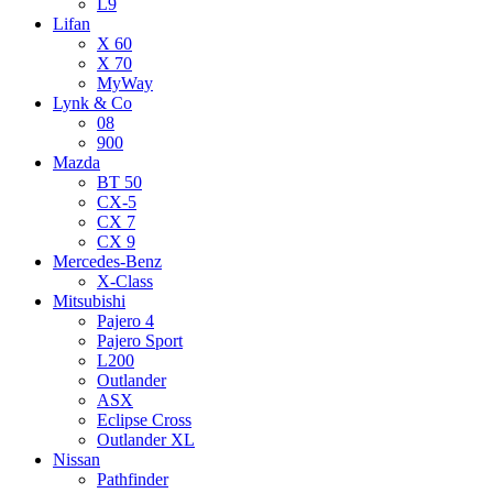
L9
Lifan
X 60
X 70
MyWay
Lynk & Co
08
900
Mazda
BT 50
CX-5
CX 7
CX 9
Mercedes-Benz
X-Class
Mitsubishi
Pajero 4
Pajero Sport
L200
Outlander
ASX
Eclipse Cross
Outlander XL
Nissan
Pathfinder