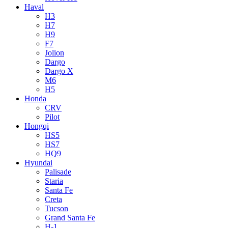
Haval
H3
H7
H9
F7
Jolion
Dargo
Dargo X
M6
H5
Honda
CRV
Pilot
Hongqi
HS5
HS7
HQ9
Hyundai
Palisade
Staria
Santa Fe
Creta
Tucson
Grand Santa Fe
H-1